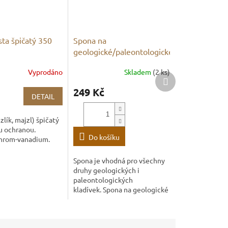
ta špičatý 350
Spona na
geologické/paleontologické
kladivo
Vyprodáno
Skladem
(2 ks)
Další
produkt
249 Kč
DETAIL
zlík, majzl) špičatý
u ochranou.
Do košíku
chrom-vanadium.
Spona je vhodná pro všechny
druhy geologických i
paleontologických
kladívek. Spona na geologické
a paleontologické kladivo je
užitečný doplněk pro každého
geologa,...