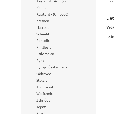
Popi
Kaersutit - Amfibol
Kalcit
Kasiterit - (Cínovec)
Det
Křemen
Veli
Natrolit
Scheelit
Lešt
Pektolit
Phillipsit
Psilomelan
Pyrit
Pyrop - Český granát
Sádrovec
Stolzit
Thomsonit
Wolframit
Záhněda
Topaz
Pyknit