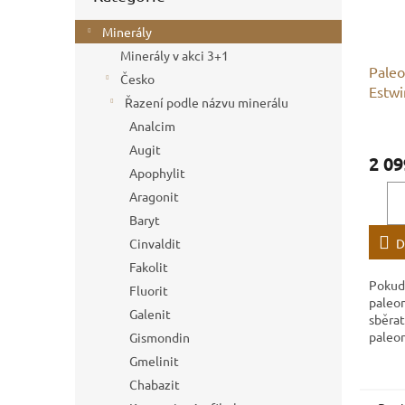
Minerály
Minerály v akci 3+1
Paleo
Česko
Estwi
Řazení podle názvu minerálu
Analcim
Augit
2 09
Apophylit
Aragonit
Baryt
D
Cinvaldit
Fakolit
Pokud 
Fluorit
paleo
Galenit
sběrat
paleon
Gismondin
Estwin
Gmelinit
nejlep
Chabazit
objev
světa..