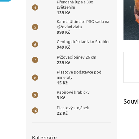
n
Přenosná lupa s 30x
e
zvětšením
139 Kč
l
Karma Ultimate PRO sada na
rýžování zlata
999 Kč
Geologické kladívko Strahler
949 Kč
Rýžovací pánev 26 cm
239 Kč
Plastové podstavce pod
minerály
15 Kč
Papírové krabičky
3 Kč
Souvi
Plastový stojánek
22 Kč
Přeskočit
Kategorie
kategorie