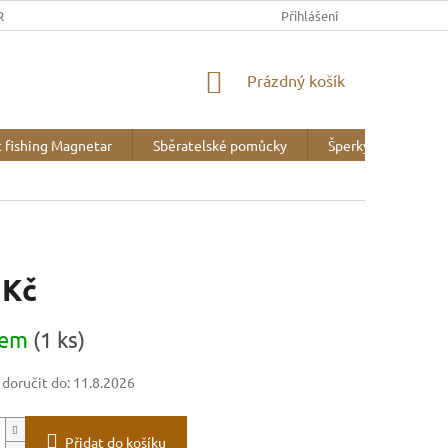
REK
OBCHODNÍ PODMÍNKY
MINERALOGICKÉ WEBY
Přihlášení
VZOR
NÁKUPNÍ
Prázdný košík
KOŠÍK
 fishing Magnetar
Sběratelské pomůcky
Šperky
Liter
 Kč
dem
(1 ks)
oručit do:
11.8.2026
Přidat do košíku