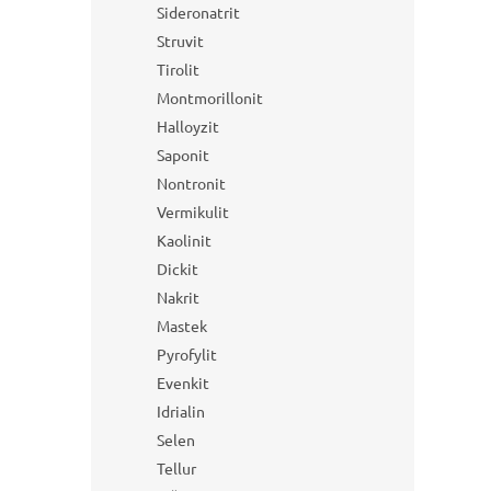
Sideronatrit
Struvit
Tirolit
Montmorillonit
Halloyzit
Saponit
Nontronit
Vermikulit
Kaolinit
Dickit
Nakrit
Mastek
Pyrofylit
Evenkit
Idrialin
Selen
Tellur