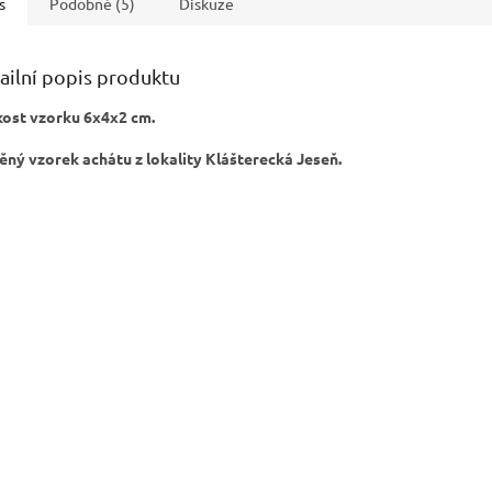
s
Podobné (5)
Diskuze
ailní popis produktu
kost vzorku 6x4x2 cm.
ěný vzorek achátu z lokality Klášterecká Jeseň.