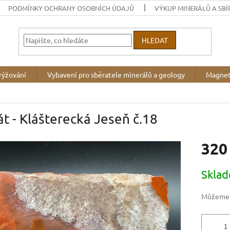
PODMÍNKY OCHRANY OSOBNÍCH ÚDAJŮ
VÝKUP MINERÁLŮ A SBÍ
HLEDAT
rýžování
Vybavení pro sběratele minerálů a geology
Magnet
t - Klášterecká Jeseň č.18
320
Měrná
Skla
cena:
Můžeme d