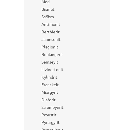
Měď
Bismut
Stříbro
Antimonit
Berthierit
Jamesonit
Plagionit
Boulangerit
Semseyit
Livingstonit
Kylindrit
Franckeit
Miargyrit
Diaforit
Stromeyerit
Proustit
Pyrargyrit
Pyrostilpnit