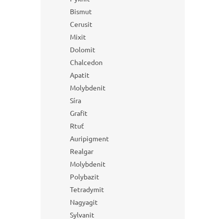
Bismut
Cerusit
Mixit
Dolomit
Chalcedon
Apatit
Molybdenit
Síra
Grafit
Rtuť
Auripigment
Realgar
Molybdenit
Polybazit
Tetradymit
Nagyagit
Sylvanit