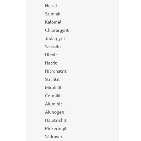
Hessit
Salmiak
Kalomel
Chlorargyrit
Jodargyrit
Sassolin
Ulexit
Natrit
Nitronatrit
Stichtit
Mirabilit
Čermíkit
Aluminit
Alunogen
Halotrichit
Pickeringit
Sádrovec