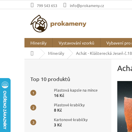
Přejít
799 543 653
info@prokameny.cz
na
obsah
Minerály
Vystavování vzorků
Vybavení pro 
Domů
Minerály
Achát - Klášterecká Jeseň č.18
P
Achá
o
s
Top 10 produktů
t
r
Plastová kapsle na mince
a
16 Kč
n
Plastové krabičky
n
8 Kč
í
p
Kartonové krabičky
3 Kč
a