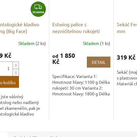
Z
ZDARMA
D
A
ntologické kladivo
Estwing palice s
Sekáč Fes
R
ng (Big Face)
nezničitelnou rukojetí
mm
M
A
Skladem
(2 ks)
Skladem
(1 ks)
9 Kč
1 850
od
319 Kč
Kč
DETAIL
Sekáč (maj
Specifikace: Varianta 1:
s plastovo
Hmotnost hlavy: 1100 g Délka
o košíku
Materiál 
rukojeti: 30 cm Varianta 2:
Hmotnost hlavy: 1800 g Délka
jste vášnivý
rukojeti: 30 cm Varianta 3:...
ntolog nebo nadšený
el zkamenělin, pak je
tologické kladivo
g Big Face vaším
ším nástrojem pro
ování ztraceného
.