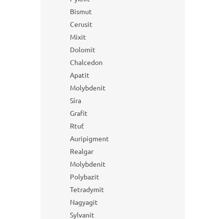
Bismut
Cerusit
Mixit
Dolomit
Chalcedon
Apatit
Molybdenit
Síra
Grafit
Rtuť
Auripigment
Realgar
Molybdenit
Polybazit
Tetradymit
Nagyagit
Sylvanit