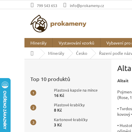
Přejít
799 543 653
info@prokameny.cz
na
obsah
Minerály
Vystavování vzorků
Vybavení pro 
Domů
Minerály
Česko
Řazení podle náz
P
Alta
o
s
Top 10 produktů
Altait
t
r
Plastová kapsle na mince
Pojmeno
a
16 Kč
(Rose, 
n
Plastové krabičky
n
• Tvrdos
8 Kč
í
kovový •
p
Kartonové krabičky
3 Kč
• Hustot
a
příměsi