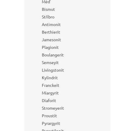
Měď
Bismut
Stříbro
Antimonit
Berthierit
Jamesonit
Plagionit
Boulangerit
Semseyit
Livingstonit
Kylindrit
Franckeit
Miargyrit
Diaforit
Stromeyerit
Proustit
Pyrargyrit
Pyrostilpnit