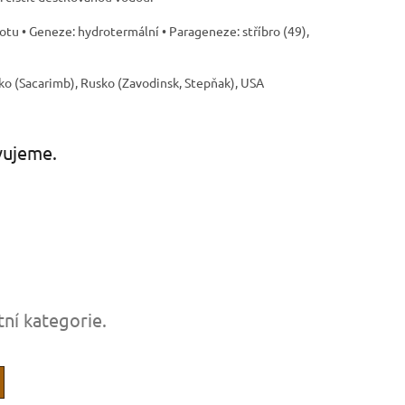
stotu • Geneze: hydrotermální • Parageneze: stříbro (49),
sko (Sacarimb), Rusko (Zavodinsk, Stepňak), USA
vujeme.
tní kategorie.