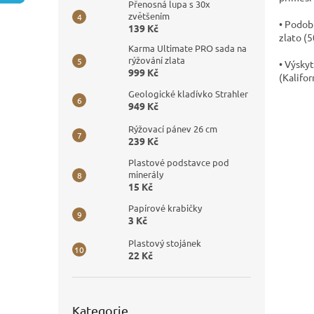
n
Přenosná lupa s 30x
e
zvětšením
• Podobn
139 Kč
l
zlato (5
Karma Ultimate PRO sada na
rýžování zlata
• Výsky
999 Kč
(Kalifor
Geologické kladívko Strahler
949 Kč
Rýžovací pánev 26 cm
239 Kč
Plastové podstavce pod
minerály
15 Kč
Papírové krabičky
3 Kč
Plastový stojánek
22 Kč
Přeskočit
Kategorie
kategorie