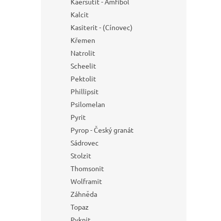
Kaersutit - Amfibol
Kalcit
Kasiterit - (Cínovec)
Křemen
Natrolit
Scheelit
Pektolit
Phillipsit
Psilomelan
Pyrit
Pyrop - Český granát
Sádrovec
Stolzit
Thomsonit
Wolframit
Záhněda
Topaz
Pyknit