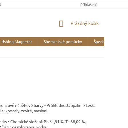
REK
OBCHODNÍ PODMÍNKY
MINERALOGICKÉ WEBY
Přihlášení
VZOR
NÁKUPNÍ
Prázdný košík
KOŠÍK
 fishing Magnetar
Sběratelské pomůcky
Šperky
Liter
 bronzově náběhové barvy • Průhlednost: opakní • Lesk:
: krystaly, zrnité, masivní.
aedry • Chemické složení: Pb 61,91 %, Te 38,09 %,
 čistit destilovanou vodou.