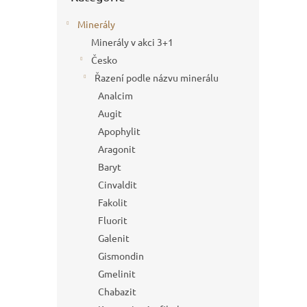
Minerály
Minerály v akci 3+1
Česko
Řazení podle názvu minerálu
Analcim
Augit
Apophylit
Aragonit
Baryt
Cinvaldit
Fakolit
Fluorit
Galenit
Gismondin
Gmelinit
Chabazit