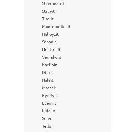
Sideronatrit
Struvit
Tirolit
Montmorillonit
Halloyzit
Saponit
Nontronit
Vermikulit
Kaolinit
Dickit
Nakrit
Mastek
Pyrofylit
Evenkit
Idrialin
Selen
Tellur