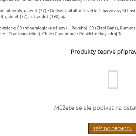
é minerály: galenit (77) • Odlišení: altait má světlejší barvu a vyšší hu
0), galenit (77), tetraedrit (190) aj.
t: vzácný; ČR (mineralogické nálezy u Jílového), SR (Zlatá Baňa), Rumun
nie – Stanislaus Mine), Chile (Coquimbo) • Použití: někdy zdroj Te.
Produkty teprve připra
Můžete se ale podívat na osta
ZPĚT DO OBCHODU