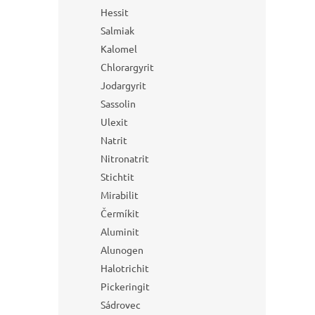
Hessit
Salmiak
Kalomel
Chlorargyrit
Jodargyrit
Sassolin
Ulexit
Natrit
Nitronatrit
Stichtit
Mirabilit
Čermíkit
Aluminit
Alunogen
Halotrichit
Pickeringit
Sádrovec