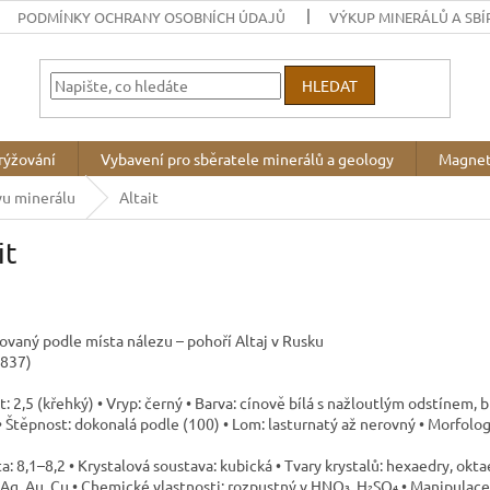
PODMÍNKY OCHRANY OSOBNÍCH ÚDAJŮ
VÝKUP MINERÁLŮ A SBÍ
HLEDAT
rýžování
Vybavení pro sběratele minerálů a geology
Magnet
vu minerálu
Altait
it
vaný podle místa nálezu – pohoří Altaj v Rusku
1837)
t: 2,5 (křehký) • Vryp: černý • Barva: cínově bílá s nažloutlým odstínem,
 Štěpnost: dokonalá podle (100) • Lom: lasturnatý až nerovný • Morfologie
a: 8,1–8,2 • Krystalová soustava: kubická • Tvary krystalů: hexaedry, okt
 Ag, Au, Cu • Chemické vlastnosti: rozpustný v HNO₃, H₂SO₄ • Manipulace: