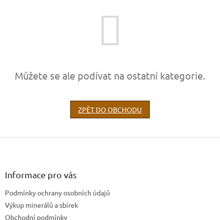
Můžete se ale podívat na ostatní kategorie.
ZPĚT DO OBCHODU
Z
á
p
a
Informace pro vás
t
Podmínky ochrany osobních údajů
í
Výkup minerálů a sbírek
Obchodní podmínky