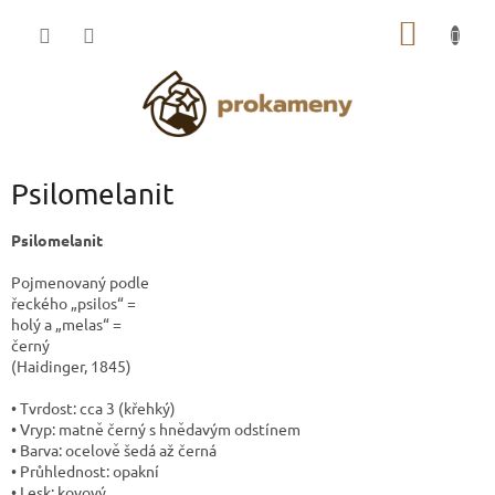
Přejít
NÁKUP
na
obsah
KOŠÍK
Psilomelanit
Psilomelanit
Pojmenovaný podle
řeckého „psilos“ =
holý a „melas“ =
černý
(Haidinger, 1845)
• Tvrdost: cca 3 (křehký)
• Vryp: matně černý s hnědavým odstínem
• Barva: ocelově šedá až černá
• Průhlednost: opakní
• Lesk: kovový