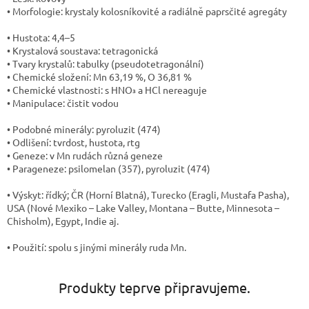
• Morfologie: krystaly kolosníkovité a radiálně paprsčité agregáty
• Hustota: 4,4–5
• Krystalová soustava: tetragonická
• Tvary krystalů: tabulky (pseudotetragonální)
• Chemické složení: Mn 63,19 %, O 36,81 %
• Chemické vlastnosti: s HNO₃ a HCl nereaguje
• Manipulace: čistit vodou
• Podobné minerály: pyroluzit (474)
• Odlišení: tvrdost, hustota, rtg
• Geneze: v Mn rudách různá geneze
• Parageneze: psilomelan (357), pyroluzit (474)
• Výskyt: řídký; ČR (Horní Blatná), Turecko (Eragli, Mustafa Pasha),
USA (Nové Mexiko – Lake Valley, Montana – Butte, Minnesota –
Chisholm), Egypt, Indie aj.
• Použití: spolu s jinými minerály ruda Mn.
Produkty teprve připravujeme.