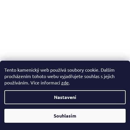
Tento kamenický web používá soubory cookie. Dalším
procházením tohoto webu vyjadřujete souhlas s jejich
používáním. Více informací
zde
.
Zlato v Českém masívu
Nastavení
Vyprodáno
Souhlasím
DETAIL
299 Kč