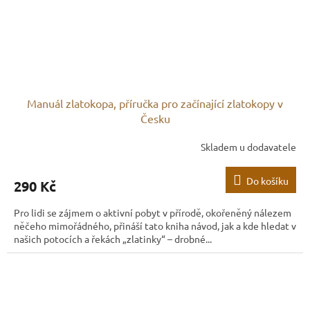
Manuál zlatokopa, příručka pro začínající zlatokopy v
Česku
Skladem u dodavatele
Do košíku
290 Kč
Pro lidi se zájmem o aktivní pobyt v přírodě, okořeněný nálezem
něčeho mimořádného, přináší tato kniha návod, jak a kde hledat v
našich potocích a řekách „zlatinky“ – drobné...