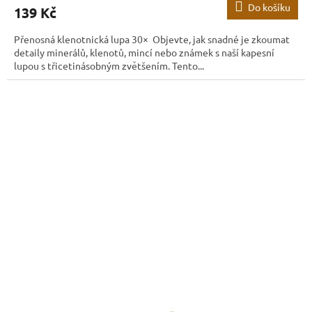
Do košíku
139 Kč
Přenosná klenotnická lupa 30× Objevte, jak snadné je zkoumat
detaily minerálů, klenotů, mincí nebo známek s naší kapesní
lupou s třicetinásobným zvětšením. Tento...