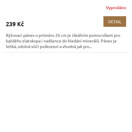
Vyprodáno
DETAIL
239 Kč
Rýžovací pánev o průměru 26 cm je ideálním pomocníkem pro
každého zlatokopa i nadšence do hledání minerálů. Pánev je
lehká, odolná vůči poškození a vhodná jak pro...