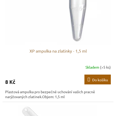
ů
o
d
u
k
t
ů
XP ampulka na zlatinky - 1,5 ml
Skladem
(>5 ks)
Do košíku
8 Kč
Plastová ampulka pro bezpečné uchování vašich pracně
narýžovaných zlatinek.Objem: 1,5 ml