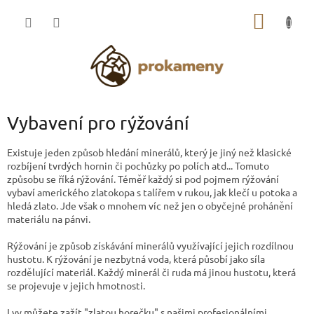
Přejít
NÁKUP
na
obsah
KOŠÍK
Vybavení pro rýžování
Existuje jeden způsob hledání minerálů, který je jiný než klasické
rozbíjení tvrdých hornin či pochůzky po polích atd... Tomuto
způsobu se říká rýžování. Téměř každý si pod pojmem rýžování
vybaví amerického zlatokopa s talířem v rukou, jak klečí u potoka a
hledá zlato. Jde však o mnohem víc než jen o obyčejné prohánění
materiálu na pánvi.
Rýžování je způsob získávání minerálů využívající jejich rozdílnou
hustotu. K rýžování je nezbytná voda, která působí jako síla
rozdělující materiál. Každý minerál či ruda má jinou hustotu, která
se projevuje v jejich hmotnosti.
I vy můžete zažít "zlatou horečku" s našimi profesionálními