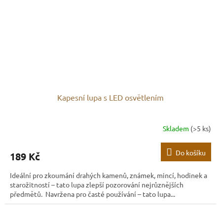
Kapesní lupa s LED osvětlením
Skladem
(>5 ks)
Do košíku
189 Kč
Ideální pro zkoumání drahých kamenů, známek, mincí, hodinek a
starožitností – tato lupa zlepší pozorování nejrůznějších
předmětů. Navržena pro časté používání – tato lupa...