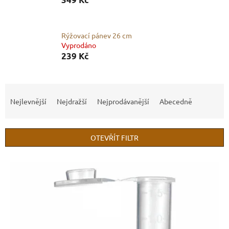
Rýžovací pánev 26 cm
Vyprodáno
239 Kč
Ř
a
Nejlevnější
Nejdražší
Nejprodávanější
Abecedně
z
e
n
OTEVŘÍT FILTR
í
p
V
r
ý
o
p
d
i
u
s
k
p
t
r