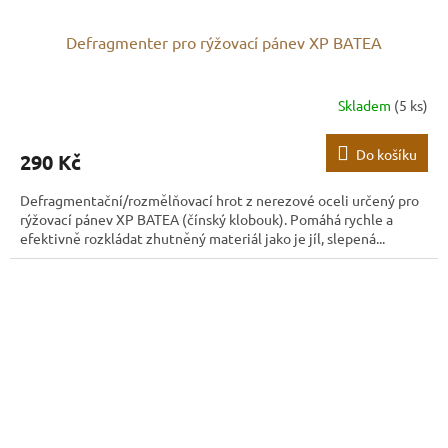
Defragmenter pro rýžovací pánev XP BATEA
Skladem
(5 ks)
Do košíku
290 Kč
Defragmentační/rozmělňovací hrot z nerezové oceli určený pro
rýžovací pánev XP BATEA (čínský klobouk). Pomáhá rychle a
efektivně rozkládat zhutněný materiál jako je jíl, slepená...