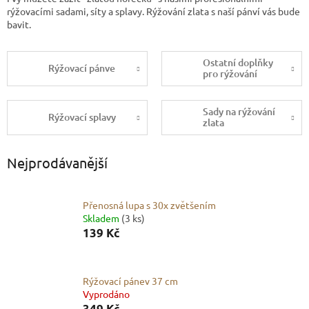
rýžovacími sadami, síty a splavy. Rýžování zlata s naší pánví vás bude
bavit.
Ostatní doplňky
Rýžovací pánve
pro rýžování
Sady na rýžování
Rýžovací splavy
zlata
Nejprodávanější
Přenosná lupa s 30x zvětšením
Skladem
(3 ks)
139 Kč
Rýžovací pánev 37 cm
Vyprodáno
349 Kč