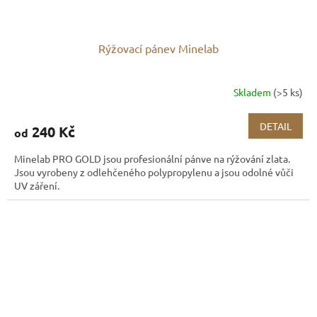
Rýžovací pánev Minelab
Skladem
(>5 ks)
DETAIL
240 Kč
od
Minelab PRO GOLD jsou profesionální pánve na rýžování zlata.
Jsou vyrobeny z odlehčeného polypropylenu a jsou odolné vůči
UV záření.