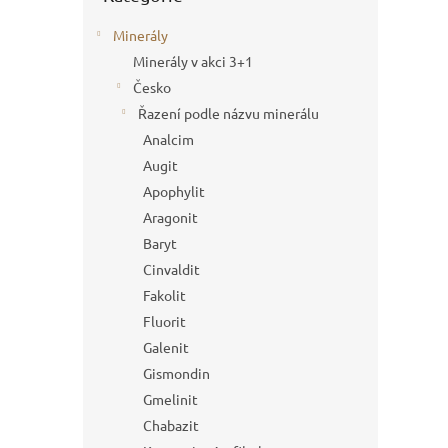
Minerály
Minerály v akci 3+1
Česko
Řazení podle názvu minerálu
Analcim
Augit
Apophylit
Aragonit
Baryt
Cinvaldit
Fakolit
Fluorit
Galenit
Gismondin
Gmelinit
Chabazit