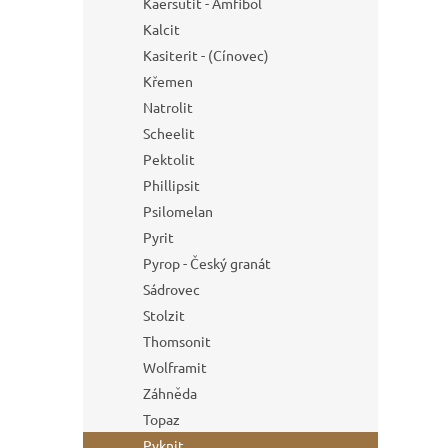
Kaersutit - Amfibol
Kalcit
Kasiterit - (Cínovec)
Křemen
Natrolit
Scheelit
Pektolit
Phillipsit
Psilomelan
Pyrit
Pyrop - Český granát
Sádrovec
Stolzit
Thomsonit
Wolframit
Záhněda
Topaz
Pyknit