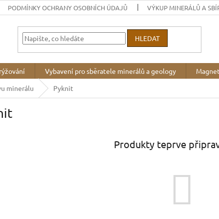
PODMÍNKY OCHRANY OSOBNÍCH ÚDAJŮ
VÝKUP MINERÁLŮ A SBÍ
HLEDAT
rýžování
Vybavení pro sběratele minerálů a geology
Magnet
vu minerálu
Pyknit
it
Produkty teprve připra