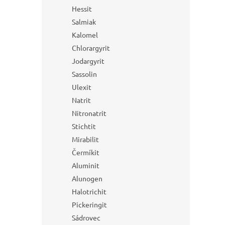
Hessit
Salmiak
Kalomel
Chlorargyrit
Jodargyrit
Sassolin
Ulexit
Natrit
Nitronatrit
Stichtit
Mirabilit
Čermíkit
Aluminit
Alunogen
Halotrichit
Pickeringit
Sádrovec