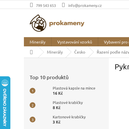
Přejít
799 543 653
info@prokameny.cz
na
obsah
Minerály
Vystavování vzorků
Vybavení pro 
Domů
Minerály
Česko
Řazení podle náz
P
Pykn
o
s
Top 10 produktů
t
r
Plastová kapsle na mince
a
16 Kč
n
Plastové krabičky
n
8 Kč
í
p
Kartonové krabičky
3 Kč
a