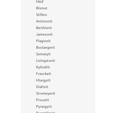
Měď
Bismut
Stříbro
Antimonit
Berthierit
Jamesonit
Plagionit
Boulangerit
Semseyit
Livingstonit
Kylindrit
Franckeit
Miargyrit
Diaforit
Stromeyerit
Proustit
Pyrargyrit
Pyrostilpnit