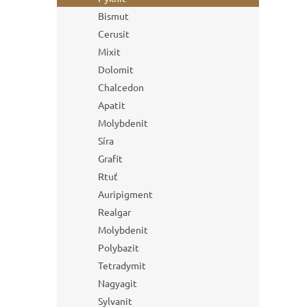
Bismut
Cerusit
Mixit
Dolomit
Chalcedon
Apatit
Molybdenit
Síra
Grafit
Rtuť
Auripigment
Realgar
Molybdenit
Polybazit
Tetradymit
Nagyagit
Sylvanit