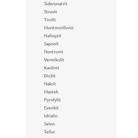
Sideronatrit
Struvit
Tirolit
Montmorillonit
Halloyzit
Saponit
Nontronit
Vermikulit
Kaolinit
Dickit
Nakrit
Mastek
Pyrofylit
Evenkit
Idrialin
Selen
Tellur