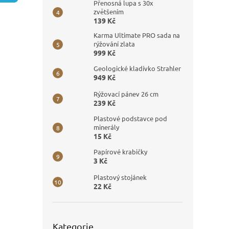
n
Přenosná lupa s 30x
e
zvětšením
139 Kč
l
Karma Ultimate PRO sada na
rýžování zlata
999 Kč
Geologické kladívko Strahler
949 Kč
Rýžovací pánev 26 cm
239 Kč
Plastové podstavce pod
minerály
15 Kč
Papírové krabičky
3 Kč
Plastový stojánek
22 Kč
Přeskočit
Kategorie
kategorie