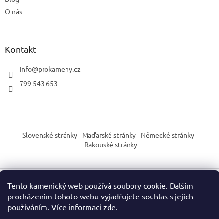
O nás
Kontakt
info
@
prokameny.cz
799 543 653
Slovenské stránky
Maďarské stránky
Německé stránky
Rakouské stránky
Tento kamenický web používá soubory cookie. Dalším
Vytvořil Shoptet
procházením tohoto webu vyjadřujete souhlas s jejich
používáním. Více informací
zde
.