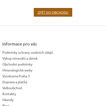
ZPĚT DO OBCHODU
Z
á
p
a
Informace pro vás
t
Podmínky ochrany osobních údajů
í
Výkup minerálů a sbírek
Obchodní podmínky
Mineralogické weby
Vzorkovna Praha 3
Doprava a platba
Velkoobchod
Kontakty
Návody
Blog