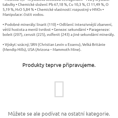
tabulky • Chemické složení: Pb 67,18 %, Cu 10,3 %, Cl 11,49 %, O
5,19 %, H₂O 5,84 % • Chemické vlastnosti: rozpustný v HNO₃ •
Manipulace: čistit vodou.
• Podobné minerály: linarit (110) • Odlišení: intenzivnější zbarvení,
větší hustota a menší tvrdost • Geneze: sekundární • Parageneze:
boleit (207), cerusit (225), vulfenit (243) a jiné sekundární minerály.
• Výskyt: vzácný; SRN (Christian Levin u Essenu), Velká Británie
(Mendip Hills), USA (Arizona – Mammoth Mine).
Produkty teprve připravujeme.
Můžete se ale podívat na ostatní kategorie.