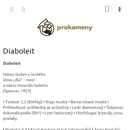
Přejít
NÁKUP
na
obsah
KOŠÍK
Diaboleit
Diaboleit
Název složen z řeckého
slova „dia“ – mezi
a názvu minerálu boleitu
(Spencer, 1923)
• Tvrdost: 2,5 (křehký) • Vryp: modrý • Barva: tmavě modrá •
Průhlednost: průhledný až průsvitný • Lesk: diamantový • Štěpnost:
dokonalá podle (001) • Lom: lasturnatý • Morfologie: krystaly, zrna,
povlaky.
• Hustota: 5,5 • Krystalová soustava: tetragonální • Tvary krystalů: