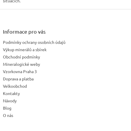
situacích.
Z
á
p
a
Informace pro vás
t
Podmínky ochrany osobních údajů
í
Výkup minerálů a sbírek
Obchodní podmínky
Mineralogické weby
Vzorkovna Praha 3
Doprava a platba
Velkoobchod
Kontakty
Návody
Blog
O nás