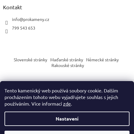
Kontakt
info
@
prokameny.cz
799 543 653
Slovenské stránky
Maďarské stránky
Německé stránky
Rakouské stránky
Tento kamenický web používá soubory cookie. Dalším
Vytvořil Shoptet
procházením tohoto webu vyjadřujete souhlas s jejich
používáním. Více informací
zde
.
Copyright 2026
PROkameny.cz
. Všechna práva vyhrazena.
Nastavení
Upozornění dle nařízení EU o bezpečnosti výrobků (GPSR):
Naše produkty slouží výhradně pro sběratelské, vzdělávací nebo