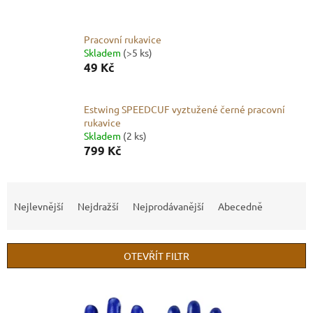
Pracovní rukavice
Skladem
(>5 ks)
49 Kč
Estwing SPEEDCUF vyztužené černé pracovní
rukavice
Skladem
(2 ks)
799 Kč
Ř
a
Nejlevnější
Nejdražší
Nejprodávanější
Abecedně
z
e
n
OTEVŘÍT FILTR
í
p
V
r
ý
o