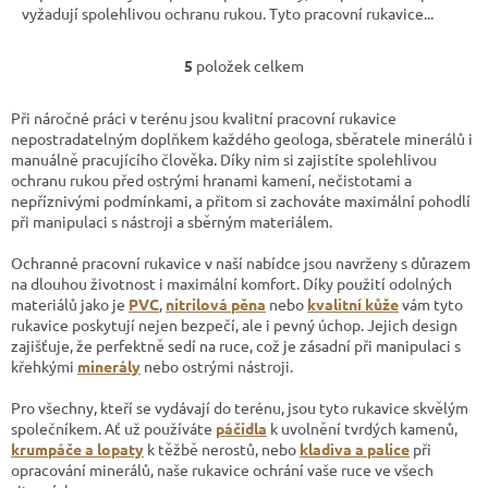
vyžadují spolehlivou ochranu rukou. Tyto pracovní rukavice...
5
položek celkem
O
v
l
Při náročné práci v terénu jsou kvalitní pracovní rukavice
á
nepostradatelným doplňkem každého geologa, sběratele minerálů i
d
manuálně pracujícího člověka. Díky nim si zajistíte spolehlivou
a
ochranu rukou před ostrými hranami kamení, nečistotami a
c
nepříznivými podmínkami, a přitom si zachováte maximální pohodlí
í
při manipulaci s nástroji a sběrným materiálem.
p
r
Ochranné pracovní rukavice v naší nabídce jsou navrženy s důrazem
v
na dlouhou životnost i maximální komfort. Díky použití odolných
k
materiálů jako je
PVC
,
nitrilová pěna
nebo
kvalitní kůže
vám tyto
y
rukavice poskytují nejen bezpečí, ale i pevný úchop. Jejich design
v
zajišťuje, že perfektně sedí na ruce, což je zásadní při manipulaci s
ý
křehkými
minerály
nebo ostrými nástroji.
p
i
Pro všechny, kteří se vydávají do terénu, jsou tyto rukavice skvělým
s
společníkem. Ať už používáte
páčidla
k uvolnění tvrdých kamenů,
u
krumpáče a lopaty
k těžbě nerostů, nebo
kladiva a palice
při
opracování minerálů, naše rukavice ochrání vaše ruce ve všech