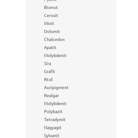
Bismut
Cerusit
Mixit
Dolomit
Chalcedon
Apatit
Molybdenit
Síra
Grafit
Rtuť
Auripigment
Realgar
Molybdenit
Polybazit
Tetradymit
Nagyagit
Sylvanit