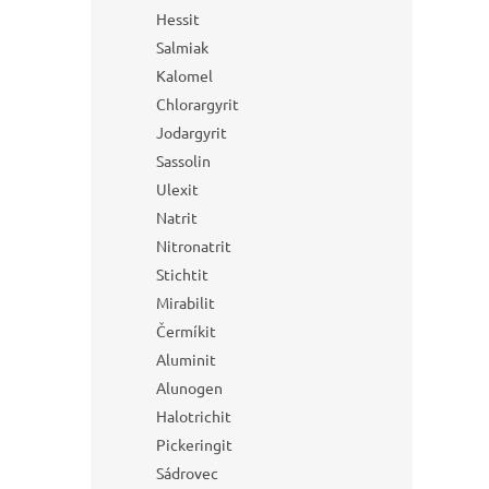
Hessit
Salmiak
Kalomel
Chlorargyrit
Jodargyrit
Sassolin
Ulexit
Natrit
Nitronatrit
Stichtit
Mirabilit
Čermíkit
Aluminit
Alunogen
Halotrichit
Pickeringit
Sádrovec