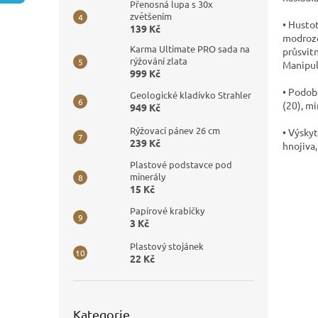
n
Přenosná lupa s 30x
e
zvětšením
• Hustot
139 Kč
l
modroze
Karma Ultimate PRO sada na
průsvitn
rýžování zlata
Manipul
999 Kč
• Podobn
Geologické kladívko Strahler
(20), mir
949 Kč
Rýžovací pánev 26 cm
• Výskyt
239 Kč
hnojiva,
Plastové podstavce pod
minerály
15 Kč
Papírové krabičky
3 Kč
Plastový stojánek
22 Kč
Přeskočit
Kategorie
kategorie