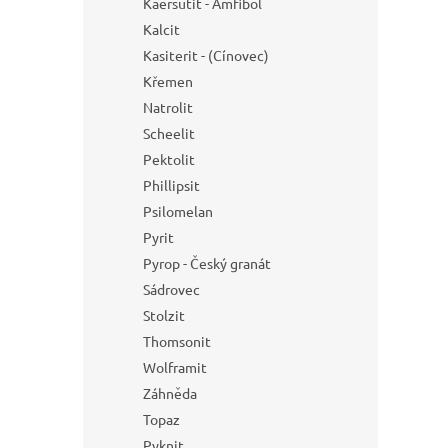
Kaersutit - Amfibol
Kalcit
Kasiterit - (Cínovec)
Křemen
Natrolit
Scheelit
Pektolit
Phillipsit
Psilomelan
Pyrit
Pyrop - Český granát
Sádrovec
Stolzit
Thomsonit
Wolframit
Záhněda
Topaz
Pyknit