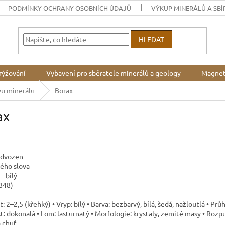
PODMÍNKY OCHRANY OSOBNÍCH ÚDAJŮ
VÝKUP MINERÁLŮ A SBÍ
HLEDAT
rýžování
Vybavení pro sběratele minerálů a geology
Magnet
vu minerálu
Borax
ax
odvozen
kého slova
– bílý
1848)
t: 2–2,5 (křehký) • Vryp: bílý • Barva: bezbarvý, bílá, šedá, nažloutlá • Pr
: dokonalá • Lom: lasturnatý • Morfologie: krystaly, zemité masy • Rozpu
 chuť.