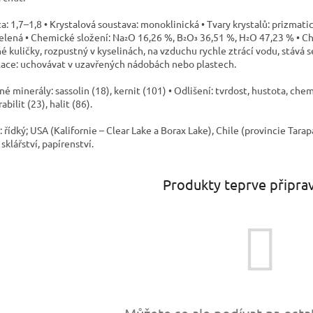
a: 1,7–1,8 • Krystalová soustava: monoklinická • Tvary krystalů: prizmat
lená • Chemické složení: Na₂O 16,26 %, B₂O₃ 36,51 %, H₂O 47,23 % • Ch
é kuličky, rozpustný v kyselinách, na vzduchu rychle ztrácí vodu, stává 
ace: uchovávat v uzavřených nádobách nebo plastech.
é minerály: sassolin (18), kernit (101) • Odlišení: tvrdost, hustota, che
abilit (23), halit (86).
: řídký; USA (Kalifornie – Clear Lake a Borax Lake), Chile (provincie Tara
 sklářství, papírenství.
Produkty teprve připra