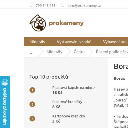
Přejít
799 543 653
info@prokameny.cz
na
obsah
Minerály
Vystavování vzorků
Vybavení pro 
Domů
Minerály
Česko
Řazení podle náz
P
Bor
o
s
Top 10 produktů
Borax
t
r
Plastová kapsle na mince
Název 
a
16 Kč
z arabs
n
„buraq“ 
Plastové krabičky
n
(Wall, 
8 Kč
í
p
• Tvrdos
Kartonové krabičky
3 Kč
Štěpnost
a
nasládlá