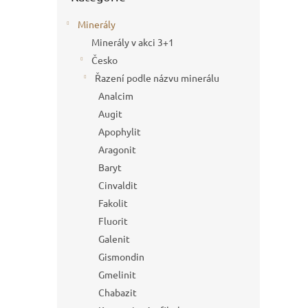
Minerály
Minerály v akci 3+1
Česko
Řazení podle názvu minerálu
Analcim
Augit
Apophylit
Aragonit
Baryt
Cinvaldit
Fakolit
Fluorit
Galenit
Gismondin
Gmelinit
Chabazit