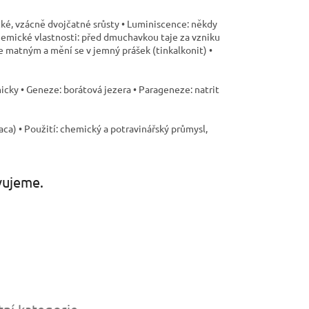
ické, vzácně dvojčatné srůsty • Luminiscence: někdy
emické vlastnosti: před dmuchavkou taje za vzniku
se matným a mění se v jemný prášek (tinkalkonit) •
micky • Geneze: borátová jezera • Parageneze: natrit
paca) • Použití: chemický a potravinářský průmysl,
vujeme.