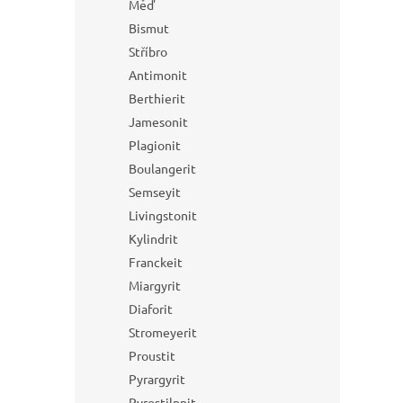
Měď
Bismut
Stříbro
Antimonit
Berthierit
Jamesonit
Plagionit
Boulangerit
Semseyit
Livingstonit
Kylindrit
Franckeit
Miargyrit
Diaforit
Stromeyerit
Proustit
Pyrargyrit
Pyrostilpnit