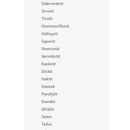
Sideronatrit
Struvit
Tirolit
Montmorillonit
Halloyzit
Saponit
Nontronit
Vermikulit
Kaolinit
Dickit
Nakrit
Mastek
Pyrofylit
Evenkit
Idrialin
Selen
Tellur