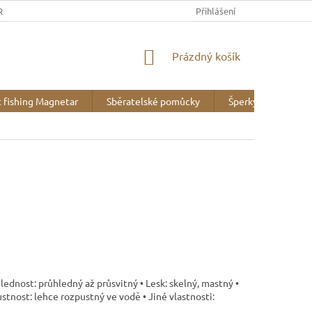
REK
OBCHODNÍ PODMÍNKY
MINERALOGICKÉ WEBY
Přihlášení
VZOR
NÁKUPNÍ
Prázdný košík
KOŠÍK
 fishing Magnetar
Sběratelské pomůcky
Šperky
Liter
ůhlednost: průhledný až průsvitný • Lesk: skelný, mastný •
stnost: lehce rozpustný ve vodě • Jiné vlastnosti: