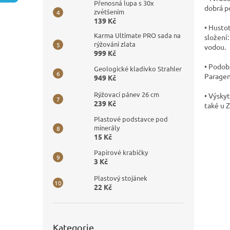
n
Přenosná lupa s 30x
dobrá po
e
zvětšením
139 Kč
l
• Hustot
Karma Ultimate PRO sada na
složení:
rýžování zlata
vodou.
999 Kč
• Podobn
Geologické kladívko Strahler
Paragene
949 Kč
Rýžovací pánev 26 cm
• Výsky
239 Kč
také u 
Plastové podstavce pod
minerály
15 Kč
Papírové krabičky
3 Kč
Plastový stojánek
22 Kč
Přeskočit
Kategorie
kategorie