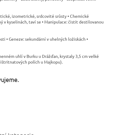
atické, izometrické, srdcovité srůsty • Chemické
 v kyselinách, taví se • Manipulace: čistit destilovanou
nosti • Geneze: sekundární v uhelných ložiskách •
amenném uhlí v Burku u Drážďan, krystaly 3,5 cm velké
ištritnatových polích u Majkopu).
vujeme.