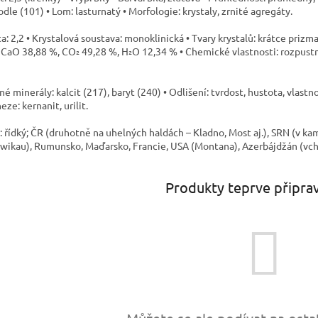
dle (101) • Lom: lasturnatý • Morfologie: krystaly, zrnité agregáty.
a: 2,2 • Krystalová soustava: monoklinická • Tvary krystalů: krátce prizm
 CaO 38,88 %, CO₂ 49,28 %, H₂O 12,34 % • Chemické vlastnosti: rozpustný
é minerály: kalcit (217), baryt (240) • Odlišení: tvrdost, hustota, vlast
ze: kernanit, urilit.
t: řídký; ČR (druhotně na uhelných haldách – Kladno, Most aj.), SRN (v k
Zwikau), Rumunsko, Maďarsko, Francie, USA (Montana), Azerbájdžán (vch
Produkty teprve připra