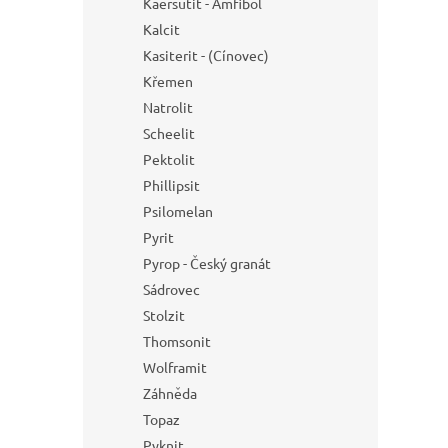
Kaersutit - Amfibol
Kalcit
Kasiterit - (Cínovec)
Křemen
Natrolit
Scheelit
Pektolit
Phillipsit
Psilomelan
Pyrit
Pyrop - Český granát
Sádrovec
Stolzit
Thomsonit
Wolframit
Záhněda
Topaz
Pyknit