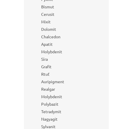
Bismut
Cerusit
Mixit
Dolomit
Chalcedon
Apatit
Molybdenit
Síra
Grafit
Rtuť
Auripigment
Realgar
Molybdenit
Polybazit
Tetradymit
Nagyagit
Sylvanit