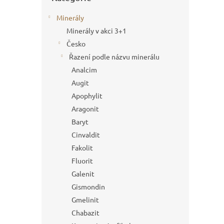
Minerály
Minerály v akci 3+1
Česko
Řazení podle názvu minerálu
Analcim
Augit
Apophylit
Aragonit
Baryt
Cinvaldit
Fakolit
Fluorit
Galenit
Gismondin
Gmelinit
Chabazit