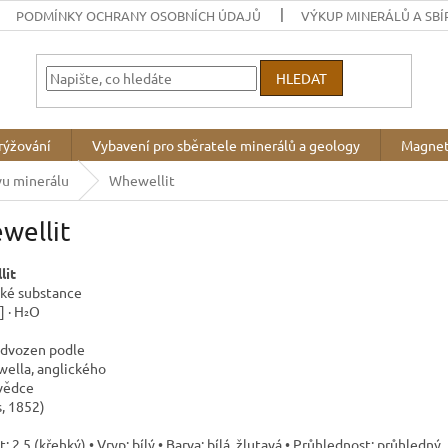
PODMÍNKY OCHRANY OSOBNÍCH ÚDAJŮ
VÝKUP MINERÁLŮ A SBÍ
HLEDAT
rýžování
Vybavení pro sběratele minerálů a geology
Magnet
vu minerálu
Whewellit
wellit
lit
ké substance
] · H₂O
dvozen podle
ella, anglického
vědce
s, 1852)
t: 2,5 (křehký) • Vryp: bílý • Barva: bílá, žlutavá • Průhlednost: průhledný