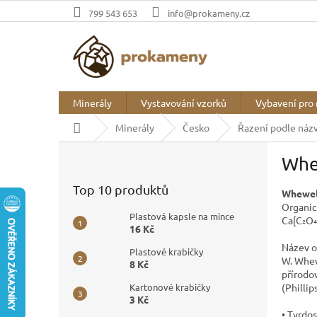
Přejít
799 543 653
info@prokameny.cz
na
obsah
Minerály
Vystavování vzorků
Vybavení pro 
Domů
Minerály
Česko
Řazení podle náz
P
Whe
o
s
Top 10 produktů
Whewel
t
Organic
r
Plastová kapsle na mince
Ca[C₂O₄
a
16 Kč
n
Název o
Plastové krabičky
n
W. Whew
8 Kč
í
přírodo
p
(Phillip
Kartonové krabičky
3 Kč
a
• Tvrdos