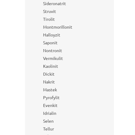
Sideronatrit
Struvit
Tirolit
Montmorillonit
Halloyzit
Saponit
Nontronit
Vermikulit
Kaolinit
Dickit
Nakrit
Mastek
Pyrofylit
Evenkit
Idrialin
Selen
Tellur