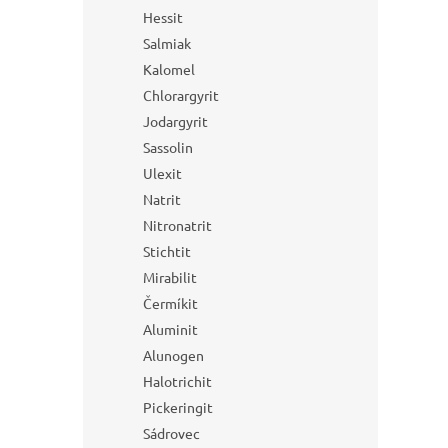
Hessit
Salmiak
Kalomel
Chlorargyrit
Jodargyrit
Sassolin
Ulexit
Natrit
Nitronatrit
Stichtit
Mirabilit
Čermíkit
Aluminit
Alunogen
Halotrichit
Pickeringit
Sádrovec