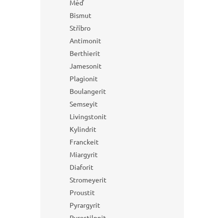
Měď
Bismut
Stříbro
Antimonit
Berthierit
Jamesonit
Plagionit
Boulangerit
Semseyit
Livingstonit
Kylindrit
Franckeit
Miargyrit
Diaforit
Stromeyerit
Proustit
Pyrargyrit
Pyrostilpnit