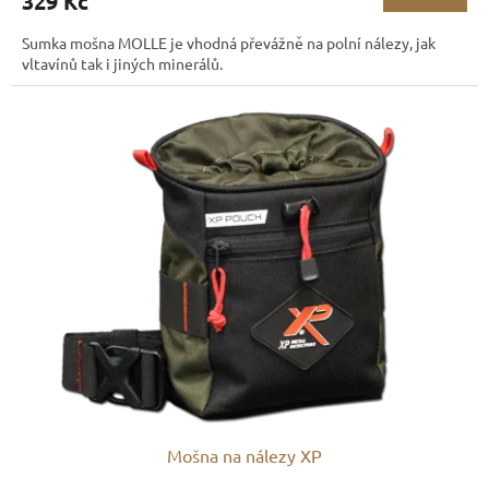
329 Kč
Sumka mošna MOLLE je vhodná převážně na polní nálezy, jak
vltavínů tak i jiných minerálů.
Mošna na nálezy XP