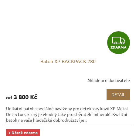
Z
ZDARMA
D
Batoh XP BACKPACK 280
A
R
Skladem u dodavatele
M
DETAIL
3 800 Kč
od
A
Unikátní batoh speciálně navržený pro detektory kovů XP Metal
Detectors, který je vhodný také pro sběratele minerálů. Kvalitní
batoh na vaše hledačské dobrodružství je...
+ Dárek zdarma