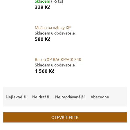
Skladem
(>5 ks)
329 Kč
Mošna na nálezy XP
Skladem u dodavatele
580 Kč
Batoh XP BACKPACK 240
Skladem u dodavatele
1 560 Kč
Ř
a
Nejlevnější
Nejdražší
Nejprodávanější
Abecedně
z
e
n
OTEVŘÍT FILTR
í
p