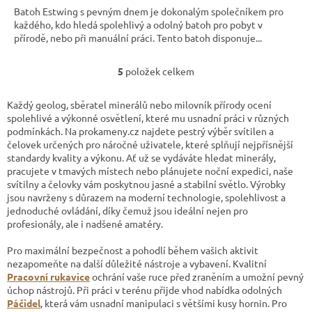
Batoh Estwing s pevným dnem je dokonalým společníkem pro
každého, kdo hledá spolehlivý a odolný batoh pro pobyt v
přírodě, nebo při manuální práci. Tento batoh disponuje...
5
položek celkem
O
v
l
Každý geolog, sběratel minerálů nebo milovník přírody ocení
á
spolehlivé a výkonné osvětlení, které mu usnadní práci v různých
d
podmínkách. Na prokameny.cz najdete pestrý výběr svítilen a
a
čelovek určených pro náročné uživatele, které splňují nejpřísnější
c
standardy kvality a výkonu. Ať už se vydáváte hledat minerály,
í
pracujete v tmavých místech nebo plánujete noční expedici, naše
p
svítilny a čelovky vám poskytnou jasné a stabilní světlo. Výrobky
r
jsou navrženy s důrazem na moderní technologie, spolehlivost a
v
jednoduché ovládání, díky čemuž jsou ideální nejen pro
k
profesionály, ale i nadšené amatéry.
y
v
Pro maximální bezpečnost a pohodlí během vašich aktivit
ý
nezapomeňte na další důležité nástroje a vybavení. Kvalitní
p
Pracovní rukavice
ochrání vaše ruce před zraněním a umožní pevný
i
úchop nástrojů. Při práci v terénu přijde vhod nabídka odolných
s
Páčidel
, která vám usnadní manipulaci s většími kusy hornin. Pro