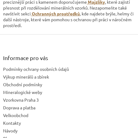
u
preciznější práci s kamenem doporučujeme
Majzlíky
, které zajistí
přesnost při rozdělování minerálních vzorků. Nezapomeňte také
navštívit sekci
Ochranných prostředků
, kde najdete brýle, helmy či
další nástroje, které vám pomohou s ochranou při práci v náročném
prostředí.
Z
á
p
a
Informace pro vás
t
Podmínky ochrany osobních údajů
í
Výkup minerálů a sbírek
Obchodní podmínky
Mineralogické weby
Vzorkovna Praha 3
Doprava a platba
Velkoobchod
Kontakty
Návody