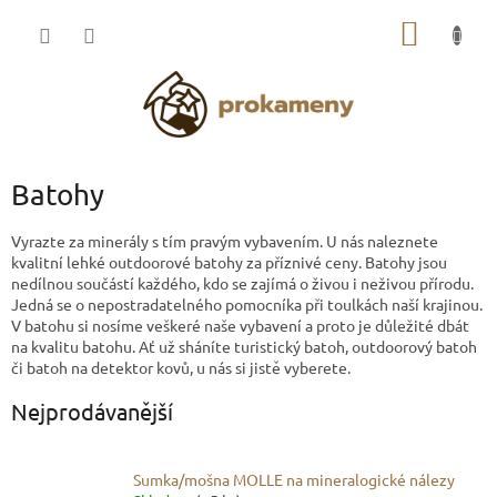
Přejít
NÁKUP
na
obsah
KOŠÍK
Batohy
Vyrazte za minerály s tím pravým vybavením. U nás naleznete
kvalitní lehké outdoorové batohy za příznivé ceny. Batohy jsou
nedílnou součástí každého, kdo se zajímá o živou i neživou přírodu.
Jedná se o nepostradatelného pomocníka při toulkách naší krajinou.
V batohu si nosíme veškeré naše vybavení a proto je důležité dbát
na kvalitu batohu. Ať už sháníte turistický batoh, outdoorový batoh
či batoh na detektor kovů, u nás si jistě vyberete.
Nejprodávanější
Sumka/mošna MOLLE na mineralogické nálezy