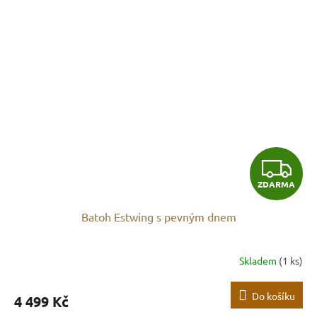
Z
ZDARMA
D
Batoh Estwing s pevným dnem
A
R
Skladem
(1 ks)
M
Do košíku
4 499 Kč
A