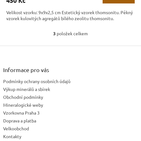
450 Kč
Velikost vzorku: 9x9x2,5 cm Estetický vzorek thomsonitu. Pěkný
vzorek kulovitých agregátů bílého zeolitu thomsonitu.
3
položek celkem
O
v
Z
l
á
á
d
p
a
a
Informace pro vás
c
t
í
Podmínky ochrany osobních údajů
í
p
Výkup minerálů a sbírek
r
v
Obchodní podmínky
k
Mineralogické weby
y
Vzorkovna Praha 3
v
ý
Doprava a platba
p
Velkoobchod
i
Kontakty
s