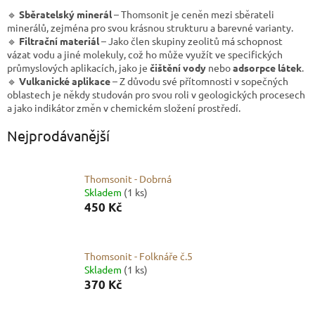
🔹
Sběratelský minerál
– Thomsonit je ceněn mezi sběrateli
minerálů, zejména pro svou krásnou strukturu a barevné varianty.
🔹
Filtrační materiál
– Jako člen skupiny zeolitů má schopnost
vázat vodu a jiné molekuly, což ho může využít ve specifických
průmyslových aplikacích, jako je
čištění vody
nebo
adsorpce látek
.
🔹
Vulkanické aplikace
– Z důvodu své přítomnosti v sopečných
oblastech je někdy studován pro svou roli v geologických procesech
a jako indikátor změn v chemickém složení prostředí.
Nejprodávanější
Thomsonit - Dobrná
Skladem
(1 ks)
450 Kč
Thomsonit - Folknáře č.5
Skladem
(1 ks)
370 Kč