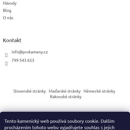
u
Návody
Blog
O nás
Kontakt
info
@
prokameny.cz
799 543 653
Slovenské stránky
Maďarské stránky
Německé stránky
Rakouské stránky
Tento kamenický web používá soubory cookie. Dalším
Vytvořil Shoptet
procházením tohoto webu vyjadřujete souhlas s jejich