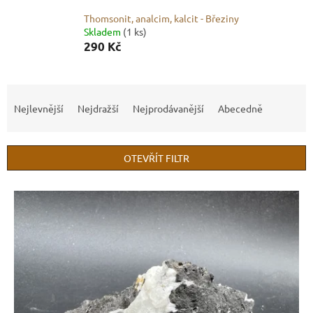
Thomsonit, analcim, kalcit - Březiny
Skladem
(1 ks)
290 Kč
Ř
a
Nejlevnější
Nejdražší
Nejprodávanější
Abecedně
z
e
n
OTEVŘÍT FILTR
í
p
V
r
ý
o
p
d
i
u
s
k
p
t
r
ů
o