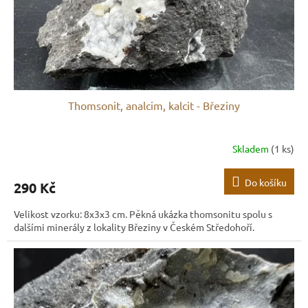
d
u
k
t
ů
Thomsonit, analcim, kalcit - Březiny
Skladem
(1 ks)
Do košíku
290 Kč
Velikost vzorku: 8x3x3 cm. Pěkná ukázka thomsonitu spolu s
dalšími minerály z lokality Březiny v Českém Středohoří.