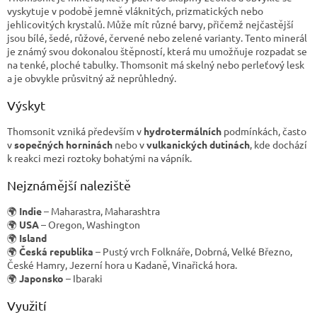
vyskytuje v podobě jemně vláknitých, prizmatických nebo
jehlicovitých krystalů. Může mít různé barvy, přičemž nejčastější
jsou bílé, šedé, růžové, červené nebo zelené varianty. Tento minerál
je známý svou dokonalou štěpností, která mu umožňuje rozpadat se
na tenké, ploché tabulky. Thomsonit má skelný nebo perleťový lesk
a je obvykle průsvitný až neprůhledný.
Výskyt
Thomsonit vzniká především v
hydrotermálních
podmínkách, často
v
sopečných horninách
nebo v
vulkanických dutinách
, kde dochází
k reakci mezi roztoky bohatými na vápník.
Nejznámější naleziště
🌍
Indie
– Maharastra, Maharashtra
🌍
USA
– Oregon, Washington
🌍
Island
🌍
Česká republika
– Pustý vrch Folknáře, Dobrná, Velké Březno,
České Hamry, Jezerní hora u Kadaně, Vinařická hora.
🌍
Japonsko
– Ibaraki
Využití