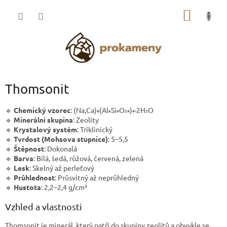
Přejít
NÁKUP
na
obsah
KOŠÍK
Thomsonit
🔹
Chemický vzorec
: (Na,Ca)₈(Al₆Si₆O₂₄)₄·2H₂O
🔹
Minerální skupina
: Zeolity
🔹
Krystalový systém
: Triklinický
🔹
Tvrdost (Mohsova stupnice)
: 5–5,5
🔹
Štěpnost
: Dokonalá
🔹
Barva
: Bílá, šedá, růžová, červená, zelená
🔹
Lesk
: Skelný až perleťový
🔹
Průhlednost
: Průsvitný až neprůhledný
🔹
Hustota
: 2,2–2,4 g/cm³
Vzhled a vlastnosti
Thomsonit je minerál, který patří do skupiny zeolitů a obvykle se