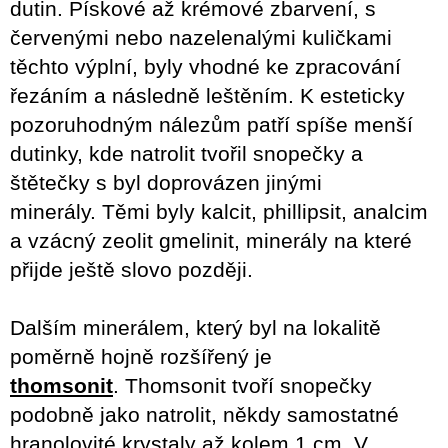
dutin.
Pískové až krémové zbarvení, s
červenými nebo nazelenalými kuličkami
těchto výplní, byly vhodné ke zpracování
řezáním a následně leštěním.
K esteticky
pozoruhodným nálezům patří spíše menší
dutinky, kde natrolit tvořil snopečky a
štětečky s byl doprovázen jinými
minerály.
Těmi byly kalcit, phillipsit, analcim
a vzácný zeolit gmelinit, minerály na které
přijde ještě slovo později.
Dalším minerálem, který byl na lokalitě
poměrně hojně rozšířený je
thomsonit
.
Thomsonit tvoří snopečky
podobně jako natrolit, někdy samostatné
hranolovité krystaly až kolem 1 cm.
V