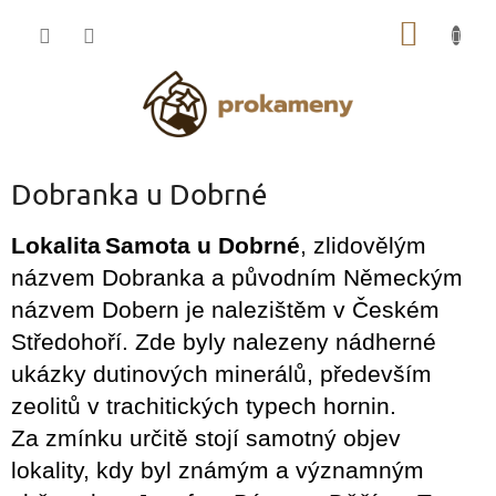
Přejít
NÁKUP
na
obsah
KOŠÍK
Dobranka u Dobrné
Lokalita
Samota u Dobrné
, zlidovělým
názvem Dobranka a původním Německým
názvem Dobern je nalezištěm v Českém
Středohoří.
Zde byly nalezeny nádherné
ukázky dutinových minerálů, především
zeolitů v trachitických typech hornin.
Za zmínku určitě stojí samotný objev
lokality, kdy byl známým a významným