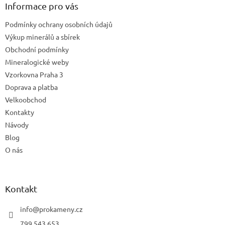
a
Informace pro vás
c
t
í
Podmínky ochrany osobních údajů
í
p
Výkup minerálů a sbírek
r
v
Obchodní podmínky
k
Mineralogické weby
y
Vzorkovna Praha 3
v
ý
Doprava a platba
p
Velkoobchod
i
Kontakty
s
u
Návody
Blog
O nás
Kontakt
info
@
prokameny.cz
799 543 653