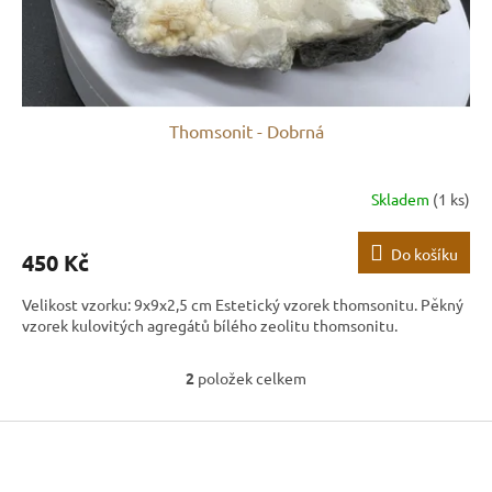
Thomsonit - Dobrná
Skladem
(1 ks)
Do košíku
450 Kč
Velikost vzorku: 9x9x2,5 cm Estetický vzorek thomsonitu. Pěkný
vzorek kulovitých agregátů bílého zeolitu thomsonitu.
2
položek celkem
O
v
Z
l
á
á
d
p
a