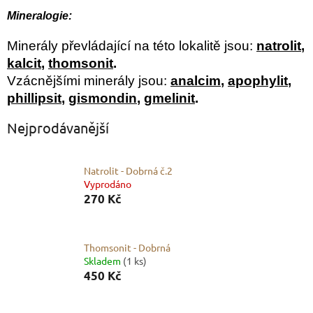
Mineralogie:
Minerály převládající na této lokalitě jsou:
natrolit
,
kalcit
,
thomsonit
.
Vzácnějšími minerály jsou:
analcim
,
apophylit
,
phillipsit
,
gismondin
,
gmelinit
.
Nejprodávanější
Natrolit - Dobrná č.2
Vyprodáno
270 Kč
Thomsonit - Dobrná
Skladem
(1 ks)
450 Kč