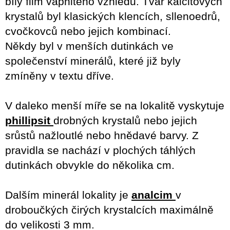
bílý film vápnitého vzhledu.
Tvar kalcitových
krystalů byl klasických klencích, sllenoedrů,
cvočkovců nebo jejich kombinací.
Někdy byl v menších dutinkách ve
společenství minerálů, které již byly
zmíněny v textu dříve.
V daleko menší míře se na lokalitě vyskytuje
phillipsit
drobných krystalů nebo jejich
srůstů nažloutlé nebo hnědavé barvy.
Z
pravidla se nachází v plochých táhlých
dutinkách obvykle do několika cm.
Dalším minerál lokality je
analcim
v
droboučkých čirých krystalcích maximálně
do velikosti 3 mm.