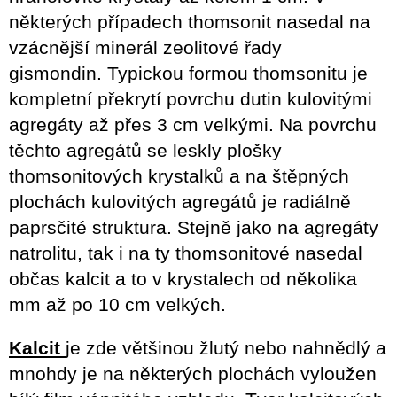
některých případech thomsonit nasedal na
vzácnější minerál zeolitové řady
gismondin.
Typickou formou thomsonitu je
kompletní překrytí povrchu dutin kulovitými
agregáty až přes 3 cm velkými.
Na povrchu
těchto agregátů se leskly plošky
thomsonitových krystalků a na štěpných
plochách kulovitých agregátů je radiálně
paprsčité struktura.
Stejně jako na agregáty
natrolitu, tak i na ty thomsonitové nasedal
občas kalcit a to v krystalech od několika
mm až po 10 cm velkých.
Kalcit
je zde většinou žlutý nebo nahnědlý a
mnohdy je na některých plochách vyloužen