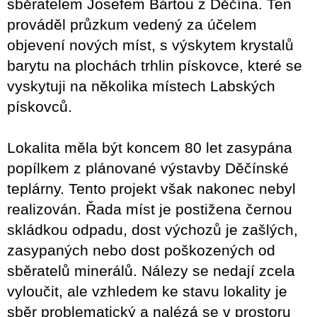
sběratelem Josefem Bártou z Děčína.
Ten
prováděl průzkum vedený za účelem
objevení nových míst, s výskytem krystalů
barytu na plochách trhlin pískovce, které se
vyskytuji na několika místech Labských
pískovců.
Lokalita měla být koncem 80 let zasypána
popílkem z plánované výstavby Děčínské
teplárny.
Tento projekt však nakonec nebyl
realizován.
Řada míst je postižena černou
skládkou odpadu, dost výchozů je zašlých,
zasypaných nebo dost poškozených od
sběratelů minerálů.
Nálezy se nedají zcela
vyloučit, ale vzhledem ke stavu lokality je
sběr problematický a nalézá se v prostoru