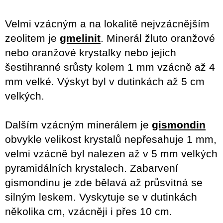
Velmi vzácným a na lokalitě nejvzácnějším
zeolitem je
gmelinit
.
Minerál žluto oranžové
nebo oranžové krystalky nebo jejich
šestihranné srůsty kolem 1 mm vzácně až 4
mm velké.
Výskyt byl v dutinkách až 5 cm
velkých.
Dalším vzácným minerálem je
gismondin
obvykle velikost krystalů nepřesahuje 1 mm,
velmi vzácně byl nalezen až v 5 mm velkých
pyramidálních krystalech.
Zabarvení
gismondinu je zde bělavá až průsvitná se
silným leskem.
Vyskytuje se v dutinkách
několika cm, vzácněji i přes 10 cm.