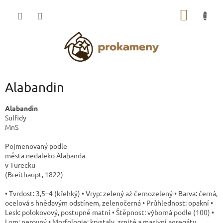
Přejít
NÁKUP
na
obsah
KOŠÍK
Alabandin
Alabandin
Sulfidy
MnS
Pojmenovaný podle
města nedaleko Alabanda
v Turecku
(Breithaupt, 1822)
• Tvrdost: 3,5–4 (křehký) • Vryp: zelený až černozelený • Barva: černá,
ocelová s hnědavým odstínem, zelenočerná • Průhlednost: opakní •
Lesk: polokovový, postupně matní • Štěpnost: výborná podle (100) •
Lom: nerovný • Morfologie: krystaly, zrnité a masivní agregáty,