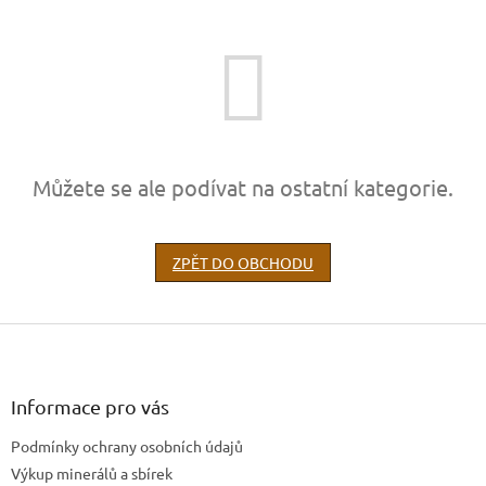
Můžete se ale podívat na ostatní kategorie.
ZPĚT DO OBCHODU
Z
á
p
a
Informace pro vás
t
Podmínky ochrany osobních údajů
í
Výkup minerálů a sbírek