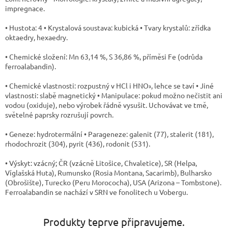
impregnace.
• Hustota: 4 • Krystalová soustava: kubická • Tvary krystalů: zřídka
oktaedry, hexaedry.
• Chemické složení: Mn 63,14 %, S 36,86 %, příměsi Fe (odrůda
ferroalabandin).
• Chemické vlastnosti: rozpustný v HCl i HNO₃, lehce se taví • Jiné
vlastnosti: slabě magnetický • Manipulace: pokud možno nečistit ani
vodou (oxiduje), nebo výrobek řádně vysušit. Uchovávat ve tmě,
světelné paprsky rozrušují povrch.
• Geneze: hydrotermální • Parageneze: galenit (77), stalerit (181),
rhodochrozit (304), pyrit (436), rodonit (531).
• Výskyt: vzácný; ČR (vzácně Litošice, Chvaletice), SR (Helpa,
Víglašská Huta), Rumunsko (Rosia Montana, Sacarimb), Bulharsko
(Obrošište), Turecko (Peru Morococha), USA (Arizona – Tombstone).
Ferroalabandin se nachází v SRN ve fonolitech u Vobergu.
Produkty teprve připravujeme.