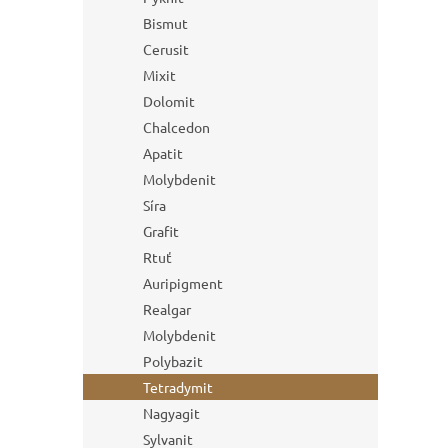
Bismut
Cerusit
Mixit
Dolomit
Chalcedon
Apatit
Molybdenit
Síra
Grafit
Rtuť
Auripigment
Realgar
Molybdenit
Polybazit
Tetradymit
Nagyagit
Sylvanit