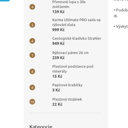
n
Přenosná lupa s 30x
e
zvětšením
• Podobn
139 Kč
l
aj.
Karma Ultimate PRO sada na
rýžování zlata
• Výskyt
999 Kč
Geologické kladívko Strahler
949 Kč
Rýžovací pánev 26 cm
239 Kč
Plastové podstavce pod
minerály
15 Kč
Papírové krabičky
3 Kč
Plastový stojánek
22 Kč
Přeskočit
Kategorie
kategorie