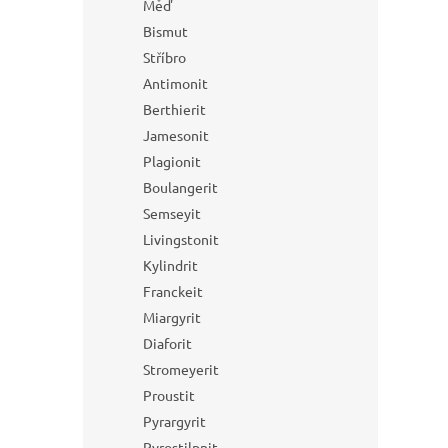
Měď
Bismut
Stříbro
Antimonit
Berthierit
Jamesonit
Plagionit
Boulangerit
Semseyit
Livingstonit
Kylindrit
Franckeit
Miargyrit
Diaforit
Stromeyerit
Proustit
Pyrargyrit
Pyrostilpnit