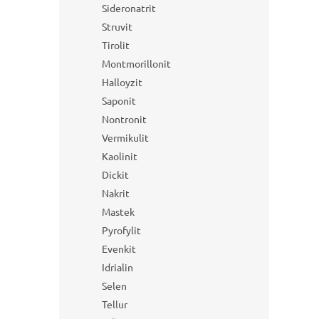
Sideronatrit
Struvit
Tirolit
Montmorillonit
Halloyzit
Saponit
Nontronit
Vermikulit
Kaolinit
Dickit
Nakrit
Mastek
Pyrofylit
Evenkit
Idrialin
Selen
Tellur