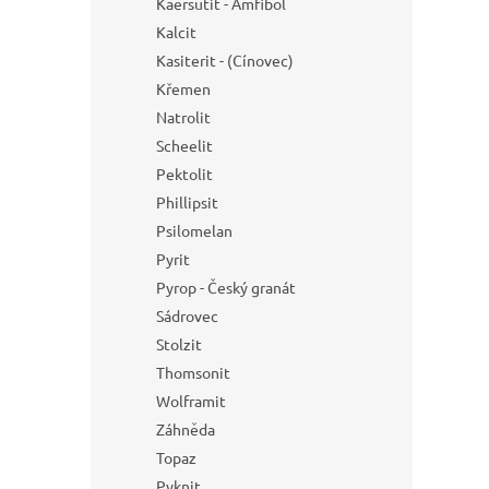
Kaersutit - Amfibol
Kalcit
Kasiterit - (Cínovec)
Křemen
Natrolit
Scheelit
Pektolit
Phillipsit
Psilomelan
Pyrit
Pyrop - Český granát
Sádrovec
Stolzit
Thomsonit
Wolframit
Záhněda
Topaz
Pyknit