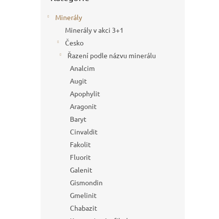
Minerály
Minerály v akci 3+1
Česko
Řazení podle názvu minerálu
Analcim
Augit
Apophylit
Aragonit
Baryt
Cinvaldit
Fakolit
Fluorit
Galenit
Gismondin
Gmelinit
Chabazit