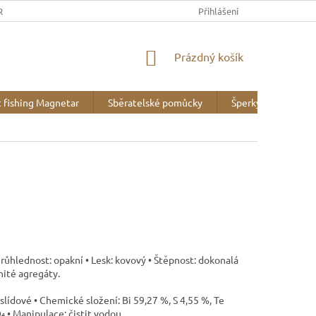
REK
OBCHODNÍ PODMÍNKY
MINERALOGICKÉ WEBY
Přihlášení
VZOR
NÁKUPNÍ
Prázdný košík
KOŠÍK
 fishing Magnetar
Sběratelské pomůcky
Šperky
Liter
 Průhlednost: opakní • Lesk: kovový • Štěpnost: dokonalá
nité agregáty.
 slídové • Chemické složení: Bi 59,27 %, S 4,55 %, Te
₄ • Manipulace: čistit vodou.