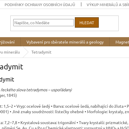
PODMÍNKY OCHRANY OSOBNÍCH ÚDAJŮ
VÝKUP MINERÁLŮ A SBÍ
HLEDAT
rýžování
Vybavení pro sběratele minerálů a geology
Magnet
vu minerálu
Tetradymit
radymit
dymit
 řeckého slova tetradymos – uspořádaný
ger, 1845)
t: 1,5–2 • Vryp: ocelově šedý • Barva: ocelově šedá, nabíhající do žluta •
001) • Jiné znaky soudržnosti: lístečky ohebné • Morfologie: krystaly, zr
a: 7,2–7,8 • Krystalová soustava: trigonální • Tvary krystalů: prizmatické,
 příměsi Se, Au, Cu a Po • Chemické vlastnosti: rozpustný v HNO₃ a H₂SO