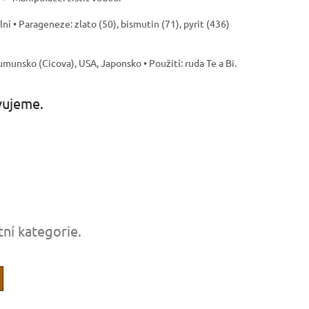
ní • Parageneze: zlato (50), bismutin (71), pyrit (436)
Rumunsko (Cicova), USA, Japonsko • Použití: ruda Te a Bi.
vujeme.
tní kategorie.