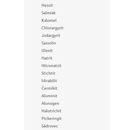
Hessit
Salmiak
Kalomel
Chlorargyrit
Jodargyrit
Sassolin
Ulexit
Natrit
Nitronatrit
Stichtit
Mirabilit
Čermíkit
Aluminit
Alunogen
Halotrichit
Pickeringit
Sádrovec