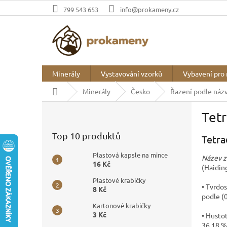
Přejít
799 543 653
info@prokameny.cz
na
obsah
Minerály
Vystavování vzorků
Vybavení pro 
Domů
Minerály
Česko
Řazení podle náz
P
Tet
o
s
Top 10 produktů
Tetra
t
r
Plastová kapsle na mince
Název z
a
16 Kč
(Haidin
n
Plastové krabičky
n
• Tvrdos
8 Kč
í
podle (0
p
Kartonové krabičky
3 Kč
• Hustot
a
36,18 %,