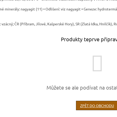
é minerály: nagyagit (11) • Odlišení: viz nagyagit • Geneze: hydrotermál
: vzácný; ČR (Příbram, Jílové, Kašperské Hory), SR (Zlatá Idka, Hnilčík), 
Produkty teprve připra
Můžete se ale podívat na osta
ZPĚT DO OBCHODU