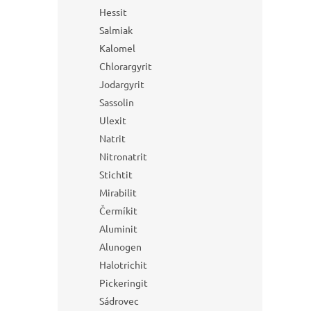
Hessit
Salmiak
Kalomel
Chlorargyrit
Jodargyrit
Sassolin
Ulexit
Natrit
Nitronatrit
Stichtit
Mirabilit
Čermíkit
Aluminit
Alunogen
Halotrichit
Pickeringit
Sádrovec