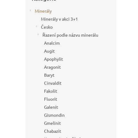
Minerály
Minerály v akci 3+1
Česko
Řazení podle názvu minerálu
Analcim
Augit
Apophylit
Aragonit
Baryt
Cinvaldit
Fakolit
Fluorit
Galenit
Gismondin
Gmelinit
Chabazit