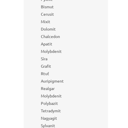
Bismut
Cerusit
Mixit
Dolomit
Chalcedon
Apatit
Molybdenit
Síra
Grafit
Rtuť
Auripigment
Realgar
Molybdenit
Polybazit
Tetradymit
Nagyagit
Sylvanit