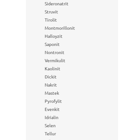
Sideronatrit
Struvit
Tirolit
Montmorillonit
Halloyzit
Saponit
Nontronit
Vermikulit
Kaolinit
Dickit
Nakrit
Mastek
Pyrofylit
Evenkit
Idrialin
Selen
Tellur