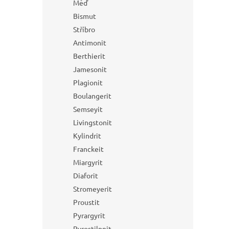
Měď
Bismut
Stříbro
Antimonit
Berthierit
Jamesonit
Plagionit
Boulangerit
Semseyit
Livingstonit
Kylindrit
Franckeit
Miargyrit
Diaforit
Stromeyerit
Proustit
Pyrargyrit
Pyrostilpnit