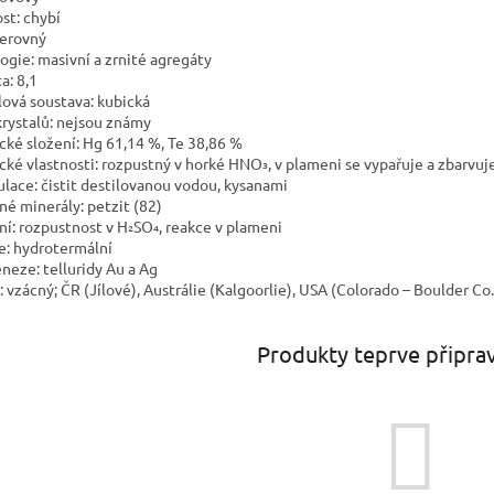
st: chybí
nerovný
ogie: masivní a zrnité agregáty
a: 8,1
lová soustava: kubická
krystalů: nejsou známy
cké složení: Hg 61,14 %, Te 38,86 %
cké vlastnosti: rozpustný v horké HNO₃, v plameni se vypařuje a zbarvuj
ulace: čistit destilovanou vodou, kysanami
né minerály: petzit (82)
ní: rozpustnost v H₂SO₄, reakce v plameni
e: hydrotermální
neze: telluridy Au a Ag
: vzácný; ČR (Jílové), Austrálie (Kalgoorlie), USA (Colorado – Boulder Co.
Produkty teprve připra