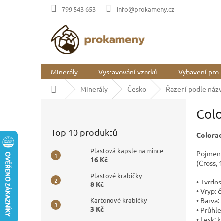
Přejít
799 543 653
info@prokameny.cz
na
obsah
Minerály
Vystavování vzorků
Vybavení pro 
Domů
Minerály
Česko
Řazení podle náz
P
Colo
o
s
Top 10 produktů
Colora
t
r
Plastová kapsle na mince
Pojmeno
a
16 Kč
(Cross,
n
Plastové krabičky
n
• Tvrdos
8 Kč
í
• Vryp: 
p
• Barva:
Kartonové krabičky
3 Kč
• Průhl
a
• Lesk: 