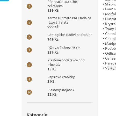
n
Přenosná lupa s 30x
• Štěpno
e
zvětšením
• Lom: 
139 Kč
l
• Morfol
Karma Ultimate PRO sada na
• Hustot
rýžování zlata
• Krysta
999 Kč
• Tvary 
• Chemi
Geologické kladívko Strahler
• Chemi
949 Kč
• Manip
Rýžovací pánev 26 cm
• Podob
239 Kč
• Odliše
• Genez
Plastové podstavce pod
• Parage
minerály
• Výskyt
15 Kč
Papírové krabičky
3 Kč
Plastový stojánek
22 Kč
Přeskočit
Kategorie
kategorie