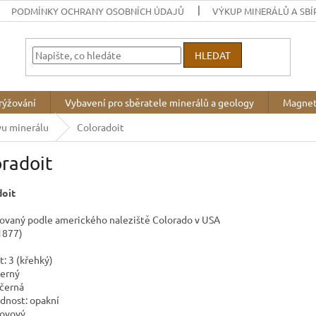
PODMÍNKY OCHRANY OSOBNÍCH ÚDAJŮ
VÝKUP MINERÁLŮ A SBÍ
HLEDAT
rýžování
Vybavení pro sběratele minerálů a geology
Magnet
vu minerálu
Coloradoit
radoit
doit
vaný podle amerického naleziště Colorado v USA
 1877)
t: 3 (křehký)
černý
 černá
ednost: opakní
kovový