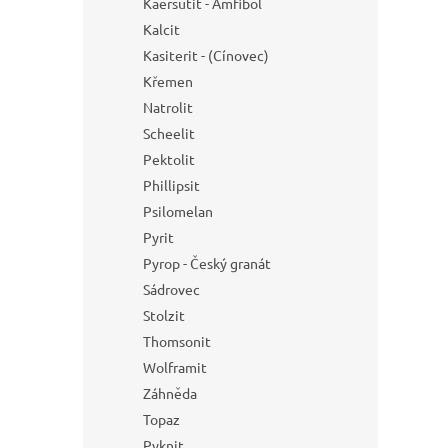
Kaersutit - Amfibol
Kalcit
Kasiterit - (Cínovec)
Křemen
Natrolit
Scheelit
Pektolit
Phillipsit
Psilomelan
Pyrit
Pyrop - Český granát
Sádrovec
Stolzit
Thomsonit
Wolframit
Záhněda
Topaz
Pyknit