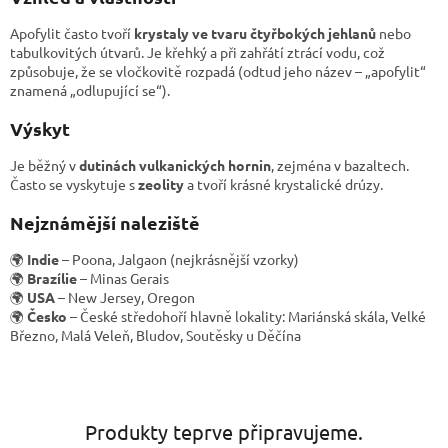
Apofylit často tvoří
krystaly ve tvaru čtyřbokých jehlanů
nebo
tabulkovitých útvarů. Je křehký a při zahřátí ztrácí vodu, což
způsobuje, že se vločkovitě rozpadá (odtud jeho název – „apofylit“
znamená „odlupující se“).
Výskyt
Je běžný v
dutinách vulkanických hornin
, zejména v bazaltech.
Často se vyskytuje s
zeolity
a tvoří krásné krystalické drúzy.
Nejznámější naleziště
🌍
Indie
– Poona, Jalgaon (nejkrásnější vzorky)
🌍
Brazílie
– Minas Gerais
🌍
USA
– New Jersey, Oregon
🌍
Česko
– České středohoří hlavně lokality: Mariánská skála, Velké
Březno, Malá Veleň, Bludov, Soutěsky u Děčína
Produkty teprve připravujeme.