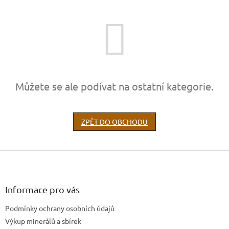
Můžete se ale podívat na ostatní kategorie.
ZPĚT DO OBCHODU
Z
á
p
a
Informace pro vás
t
Podmínky ochrany osobních údajů
í
Výkup minerálů a sbírek