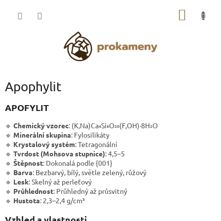
Přejít
NÁKUP
na
obsah
KOŠÍK
Apophylit
APOFYLIT
🔹
Chemický vzorec
: (K,Na)Ca₄Si₈O₂₀(F,OH)·8H₂O
🔹
Minerální skupina
: Fylosilikáty
🔹
Krystalový systém
: Tetragonální
🔹
Tvrdost (Mohsova stupnice)
: 4,5–5
🔹
Štěpnost
: Dokonalá podle {001}
🔹
Barva
: Bezbarvý, bílý, světle zelený, růžový
🔹
Lesk
: Skelný až perleťový
🔹
Průhlednost
: Průhledný až průsvitný
🔹
Hustota
: 2,3–2,4 g/cm³
Vzhled a vlastnosti