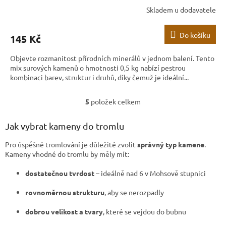
Skladem u dodavatele
Do košíku
145 Kč
Objevte rozmanitost přírodních minerálů v jednom balení. Tento
mix surových kamenů o hmotnosti 0,5 kg nabízí pestrou
kombinaci barev, struktur i druhů, díky čemuž je ideální...
5
položek celkem
O
v
l
Jak vybrat kameny do tromlu
á
d
Pro úspěšné tromlování je důležité zvolit
správný typ kamene
.
a
Kameny vhodné do tromlu by měly mít:
c
í
dostatečnou tvrdost
– ideálně nad 6 v Mohsově stupnici
p
r
rovnoměrnou strukturu
, aby se nerozpadly
v
k
dobrou velikost a tvary
, které se vejdou do bubnu
y