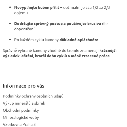
Nevyplňujte buben příliš
– optimální je cca 1/2 až 2/3
objemu
Dodržujte správný postup a používejte brusiva
dle
doporučení
Po každém cyklu kameny
důkladně opláchněte
Správně vybrané kameny vhodné do tromlu znamenají
krásnější
výsledek leštění, kratší dobu cyklů a méně ztracené práce
.
Z
á
p
a
Informace pro vás
t
Podmínky ochrany osobních údajů
í
Výkup minerálů a sbírek
Obchodní podmínky
Mineralogické weby
Vzorkovna Praha 3