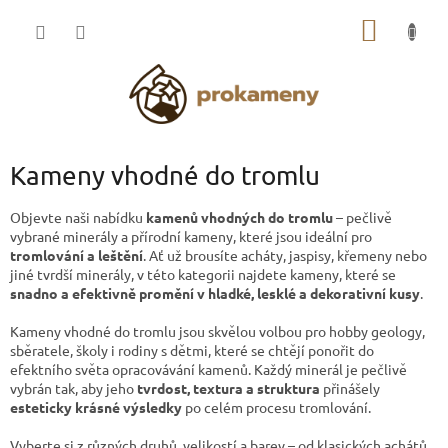
Přejít
NÁKUP
na
obsah
KOŠÍK
Kameny vhodné do tromlu
Objevte naši nabídku
kamenů vhodných do tromlu
– pečlivě
vybrané minerály a přírodní kameny, které jsou ideální pro
tromlování a leštění
. Ať už brousíte acháty, jaspisy, křemeny nebo
jiné tvrdší minerály, v této kategorii najdete kameny, které se
snadno a efektivně promění v hladké, lesklé a dekorativní kusy
.
Kameny vhodné do tromlu jsou skvělou volbou pro hobby geology,
sběratele, školy i rodiny s dětmi, které se chtějí ponořit do
efektního světa opracovávání kamenů. Každý minerál je pečlivě
vybrán tak, aby jeho
tvrdost, textura a struktura
přinášely
esteticky krásné výsledky
po celém procesu tromlování.
Vyberte si z různých druhů, velikostí a barev – od klasických achátů