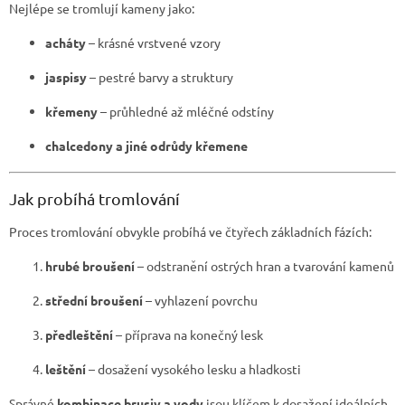
v
Nejlépe se tromlují kameny jako:
ý
p
acháty
– krásné vrstvené vzory
i
s
jaspisy
– pestré barvy a struktury
u
křemeny
– průhledné až mléčné odstíny
chalcedony a jiné odrůdy křemene
Jak probíhá tromlování
Proces tromlování obvykle probíhá ve čtyřech základních fázích:
hrubé broušení
– odstranění ostrých hran a tvarování kamenů
střední broušení
– vyhlazení povrchu
předleštění
– příprava na konečný lesk
leštění
– dosažení vysokého lesku a hladkosti
Správné
kombinace brusiv a vody
jsou klíčem k dosažení ideálních