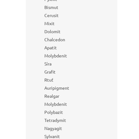
Bismut
Cerusit
Mixit
Dolomit
Chalcedon
Apatit
Molybdenit
Síra
Grafit
Rtuť
Auripigment
Realgar
Molybdenit
Polybazit
Tetradymit
Nagyagit
Sylvanit