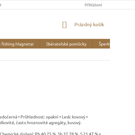
REK
OBCHODNÍ PODMÍNKY
MINERALOGICKÉ WEBY
Přihlášení
VZOR
NÁKUPNÍ
Prázdný košík
KOŠÍK
 fishing Magnetar
Sběratelské pomůcky
Šperky
Liter
šedočerná • Průhlednost: opakní • Lesk: kovový •
ulkovité, často hroznovité agregáty, kusový.
• Chemické složení: Pb 40,75 %, Sb 37,78 %, S 21,47 % •