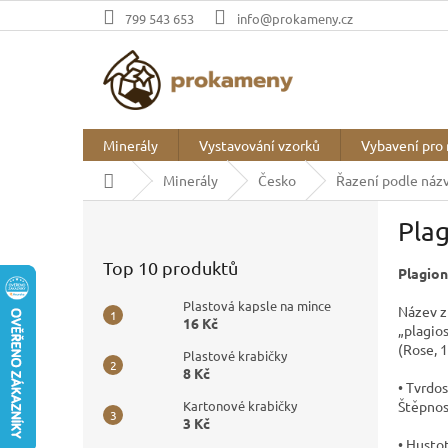
Přejít
799 543 653
info@prokameny.cz
na
obsah
Minerály
Vystavování vzorků
Vybavení pro 
Domů
Minerály
Česko
Řazení podle náz
P
Plag
o
s
Top 10 produktů
Plagion
t
r
Plastová kapsle na mince
Název z
a
16 Kč
„plagios
n
(Rose, 
Plastové krabičky
n
8 Kč
í
• Tvrdos
p
Štěpnost
Kartonové krabičky
3 Kč
a
• Hustot