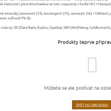
é vlastnosti: před dmuchavkou se taví, rozpustný v horké HCl • Manipula
é minerály: jamesonit (53), boulangerit (55), semseyit (56) • Odlišení: 
eze: sulfosoli Pb-Sb.
: vzácný; SR (Zlatá Baňa, Kojšov, Opatka), SRN (Wolfsberg, Goldkronach),
Produkty teprve připra
Můžete se ale podívat na osta
ZPĚT DO OBCHODU