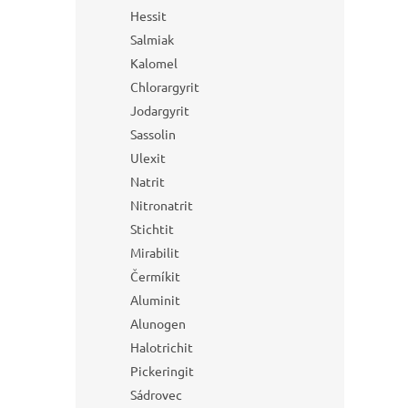
Hessit
Salmiak
Kalomel
Chlorargyrit
Jodargyrit
Sassolin
Ulexit
Natrit
Nitronatrit
Stichtit
Mirabilit
Čermíkit
Aluminit
Alunogen
Halotrichit
Pickeringit
Sádrovec