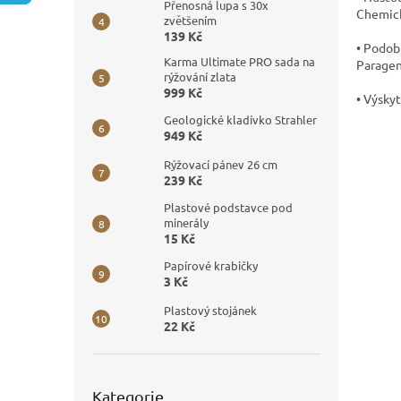
n
Přenosná lupa s 30x
Chemick
e
zvětšením
139 Kč
l
• Podobn
Karma Ultimate PRO sada na
Paragen
rýžování zlata
999 Kč
• Výskyt
Geologické kladívko Strahler
949 Kč
Rýžovací pánev 26 cm
239 Kč
Plastové podstavce pod
minerály
15 Kč
Papírové krabičky
3 Kč
Plastový stojánek
22 Kč
Přeskočit
Kategorie
kategorie