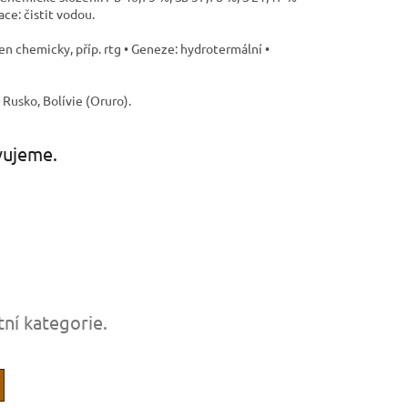
ce: čistit vodou.
jen chemicky, příp. rtg • Geneze: hydrotermální •
 Rusko, Bolívie (Oruro).
vujeme.
tní kategorie.