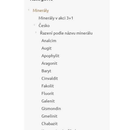
Minerály
Minerály v akci 3+1
Česko
Řazení podle názvu minerálu
Analcim
Augit
Apophylit
Aragonit
Baryt
Cinvaldit
Fakolit
Fluorit
Galenit
Gismondin
Gmelinit
Chabazit