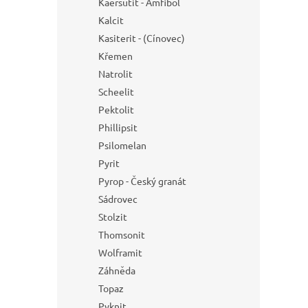
Kaersutit - Amfibol
Kalcit
Kasiterit - (Cínovec)
Křemen
Natrolit
Scheelit
Pektolit
Phillipsit
Psilomelan
Pyrit
Pyrop - Český granát
Sádrovec
Stolzit
Thomsonit
Wolframit
Záhněda
Topaz
Pyknit