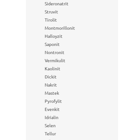
Sideronatrit
Struvit
Tirolit
Montmorillonit
Halloyzit
Saponit
Nontronit
Vermikulit
Kaolinit
Dickit
Nakrit
Mastek
Pyrofylit
Evenkit
Idrialin
Selen
Tellur