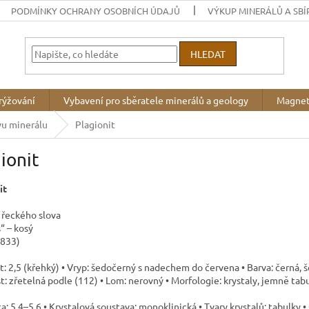
PODMÍNKY OCHRANY OSOBNÍCH ÚDAJŮ
VÝKUP MINERÁLŮ A SBÍ
HLEDAT
rýžování
Vybavení pro sběratele minerálů a geology
Magnet
vu minerálu
Plagionit
ionit
it
 řeckého slova
“ – kosý
1833)
t: 2,5 (křehký) • Vryp: šedočerný s nadechem do červena • Barva: černá, 
: zřetelná podle (112) • Lom: nerovný • Morfologie: krystaly, jemně tab
a: 5,4–5,6 • Krystalová soustava: monoklinická • Tvary krystalů: tabulky 