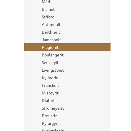
Měď
Bismut
Stříbro
Antimonit
Berthierit
Jamesonit
Plagionit
Boulangerit
Semseyit
Livingstonit
Kylindrit
Franckeit
Miargyrit
Diaforit
Stromeyerit
Proustit
Pyrargyrit
Pyrostilpnit