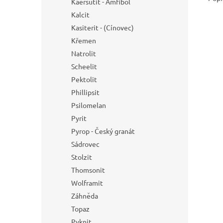
Kaersutit - Amfibol
Kalcit
Kasiterit - (Cínovec)
Křemen
Natrolit
Scheelit
Pektolit
Phillipsit
Psilomelan
Pyrit
Pyrop - Český granát
Sádrovec
Stolzit
Thomsonit
Wolframit
Záhněda
Topaz
Pyknit