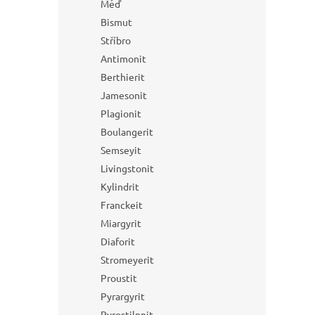
Měď
Bismut
Stříbro
Antimonit
Berthierit
Jamesonit
Plagionit
Boulangerit
Semseyit
Livingstonit
Kylindrit
Franckeit
Miargyrit
Diaforit
Stromeyerit
Proustit
Pyrargyrit
Pyrostilpnit