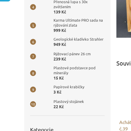
n
Přenosná lupa s 30x
e
zvětšením
139 Kč
l
Karma Ultimate PRO sada na
rýžování zlata
999 Kč
Geologické kladívko Strahler
949 Kč
Rýžovací pánev 26 cm
239 Kč
Souvi
Plastové podstavce pod
minerály
15 Kč
Papírové krabičky
3 Kč
Plastový stojánek
22 Kč
Achát
Přeskočit
č.39
Kategorie
kategorie