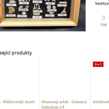
kazety j
TISK
sející produkty
3 + 1
 - Klášterecká Jeseň
Hroznový achát - Sulawesi
Achátové 
Indonésie č.4