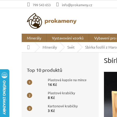
Přejít
799 543 653
info@prokameny.cz
na
obsah
Minerály
Vystavování vzorků
Vybavení pro 
Domů
Minerály
Svět
Sbírka fosilíí z Mar
P
Sbír
o
s
Top 10 produktů
t
r
Plastová kapsle na mince
a
16 Kč
n
Plastové krabičky
n
8 Kč
í
p
Kartonové krabičky
3 Kč
a