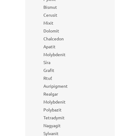
Bismut
Cerusit
Mixit
Dolomit
Chalcedon
Apatit
Molybdenit
Síra
Grafit
Rtuť
Auripigment
Realgar
Molybdenit
Polybazit
Tetradymit
Nagyagit
Sylvanit