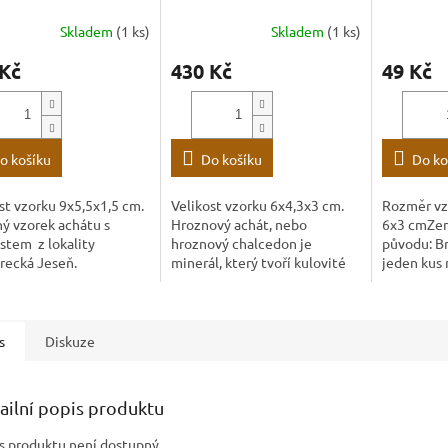
Skladem
(1 ks)
Skladem
(1 ks)
 Kč
430 Kč
49 Kč
o košíku
Do košíku
Do ko
st vzorku 9x5,5x1,5 cm.
Velikost vzorku 6x4,3x3 cm.
Rozměr vz
ý vzorek achátu s
Hroznový achát, nebo
6x3 cmZe
stem z lokality
hroznový chalcedon je
původu: Br
recká Jeseň.
minerál, který tvoří kulovité
jeden kus
agregáty. Z hlediska složení
se jedná o odrůdu křemene.
s
Diskuze
ailní popis produktu
s produktu není dostupný