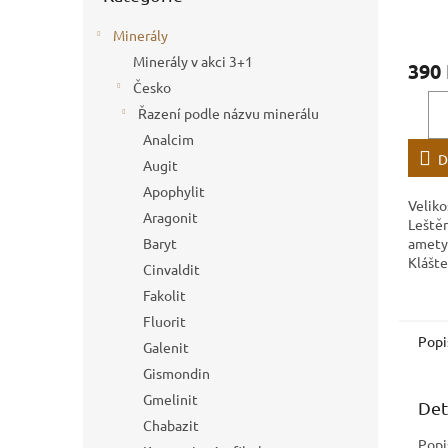
Minerály
Minerály v akci 3+1
390
Česko
Řazení podle názvu minerálu
Analcim
D
Augit
Apophylit
Veliko
Aragonit
Leštěn
amety
Baryt
Klášte
Cinvaldit
Fakolit
Fluorit
Popi
Galenit
Gismondin
Gmelinit
Det
Chabazit
Popi