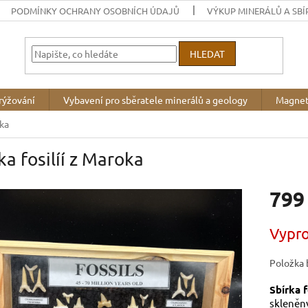
PODMÍNKY OCHRANY OSOBNÍCH ÚDAJŮ
VÝKUP MINERÁLŮ A SBÍ
HLEDAT
rýžování
Vybavení pro sběratele minerálů a geology
Magnet
oka
ka fosilíí z Maroka
799
Měrná
Vypr
cena:
Položka 
Sbírka 
skleněný