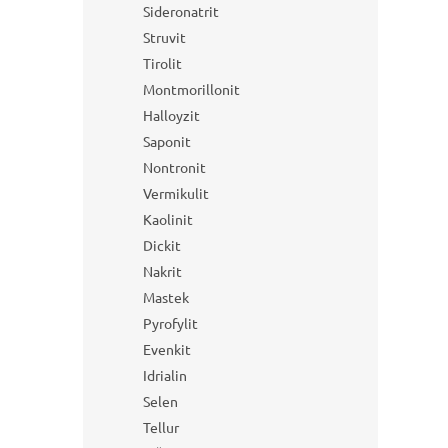
Sideronatrit
Struvit
Tirolit
Montmorillonit
Halloyzit
Saponit
Nontronit
Vermikulit
Kaolinit
Dickit
Nakrit
Mastek
Pyrofylit
Evenkit
Idrialin
Selen
Tellur