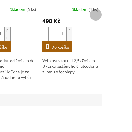
Skladem
(5 ks)
Skladem
(1 ks)
Další
produkt
490 Kč
šíku
Do košíku
orku: od 2x4 cm do
Velikost vzorku 12,5x7x4 cm.
mě
Ukázka leštěného chalcedonu
azílieCena je za
z lomu Všechlapy.
 náhodného výběru.