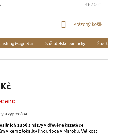
REK
OBCHODNÍ PODMÍNKY
MINERALOGICKÉ WEBY
Přihlášení
VZOR
NÁKUPNÍ
Prázdný košík
KOŠÍK
 fishing Magnetar
Sběratelské pomůcky
Šperky
Liter
 Kč
odáno
byla vyprodána…
fosilních zubů
s názvy v dřevěné kazetě se
m víkem z lokality Khouribga v Maroku. Velikost