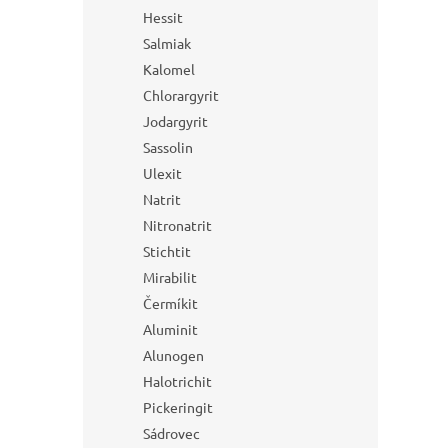
Hessit
Salmiak
Kalomel
Chlorargyrit
Jodargyrit
Sassolin
Ulexit
Natrit
Nitronatrit
Stichtit
Mirabilit
Čermíkit
Aluminit
Alunogen
Halotrichit
Pickeringit
Sádrovec