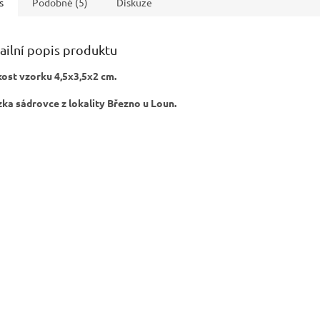
s
Podobné (5)
Diskuze
ailní popis produktu
kost vzorku 4,5x3,5x2 cm.
ka sádrovce z lokality Březno u Loun.