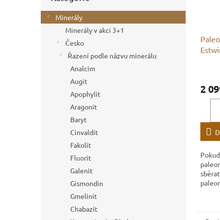
Minerály
Minerály v akci 3+1
Paleo
Česko
Estwi
Řazení podle názvu minerálu
Analcim
Augit
2 09
Apophylit
Aragonit
Baryt
D
Cinvaldit
Fakolit
Pokud 
Fluorit
paleo
Galenit
sběrat
paleon
Gismondin
Estwin
Gmelinit
nejlep
Chabazit
objev
světa..