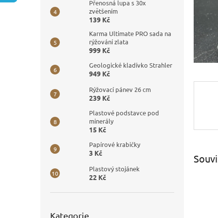
n
Přenosná lupa s 30x
e
zvětšením
139 Kč
l
Karma Ultimate PRO sada na
rýžování zlata
999 Kč
Geologické kladívko Strahler
949 Kč
Rýžovací pánev 26 cm
239 Kč
Plastové podstavce pod
minerály
15 Kč
Papírové krabičky
3 Kč
Souvi
Plastový stojánek
22 Kč
Přeskočit
Kategorie
kategorie