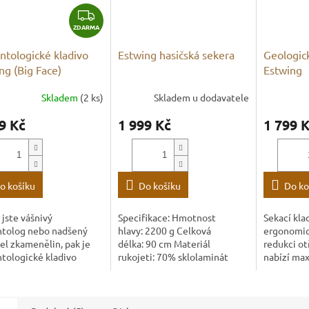
Z
ZDARMA
D
A
ntologické kladivo
Estwing hasičská sekera
Geologick
R
ng (Big Face)
Estwing
M
A
Skladem
(2 ks)
Skladem u dodavatele
9 Kč
1 999 Kč
1 799 
o košíku
Do košíku
Do ko
jste vášnivý
Specifikace: Hmotnost
Sekací kla
ntolog nebo nadšený
hlavy: 2200 g Celková
ergonomic
el zkamenělin, pak je
délka: 90 cm Materiál
redukci ot
tologické kladivo
rukojeti: 70% sklolaminát
nabízí max
g Big Face vaším
Materiál hlavy: kovaná
odolnost a
ším nástrojem pro
temperovaná ocel
klouby. Kl
ování ztraceného
jediná kladi
.