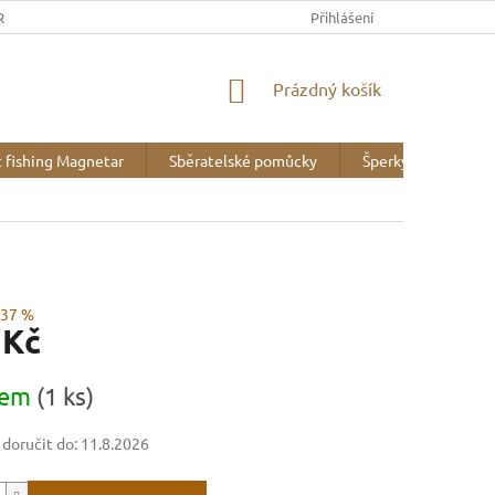
REK
OBCHODNÍ PODMÍNKY
MINERALOGICKÉ WEBY
Přihlášení
VZOR
NÁKUPNÍ
Prázdný košík
KOŠÍK
 fishing Magnetar
Sběratelské pomůcky
Šperky
Liter
–37 %
 Kč
dem
(1 ks)
oručit do:
11.8.2026