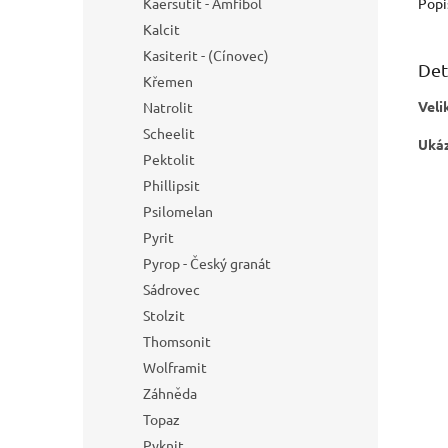
Popi
Kaersutit - Amfibol
Kalcit
Kasiterit - (Cínovec)
Det
Křemen
Veli
Natrolit
Scheelit
Ukáz
Pektolit
Phillipsit
Psilomelan
Pyrit
Pyrop - Český granát
Sádrovec
Stolzit
Thomsonit
Wolframit
Záhněda
Topaz
Pyknit