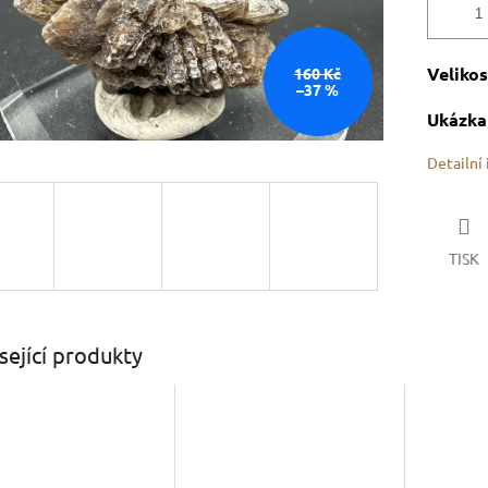
Velikos
160 Kč
–37 %
Ukázka 
Detailní
TISK
sející produkty