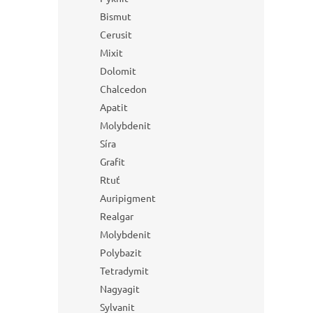
Bismut
Cerusit
Mixit
Dolomit
Chalcedon
Apatit
Molybdenit
Síra
Grafit
Rtuť
Auripigment
Realgar
Molybdenit
Polybazit
Tetradymit
Nagyagit
Sylvanit