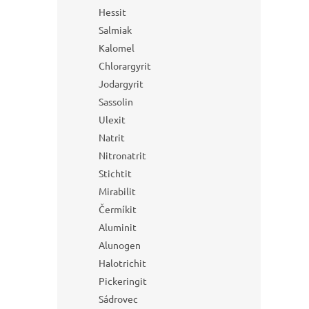
Hessit
Salmiak
Kalomel
Chlorargyrit
Jodargyrit
Sassolin
Ulexit
Natrit
Nitronatrit
Stichtit
Mirabilit
Čermíkit
Aluminit
Alunogen
Halotrichit
Pickeringit
Sádrovec