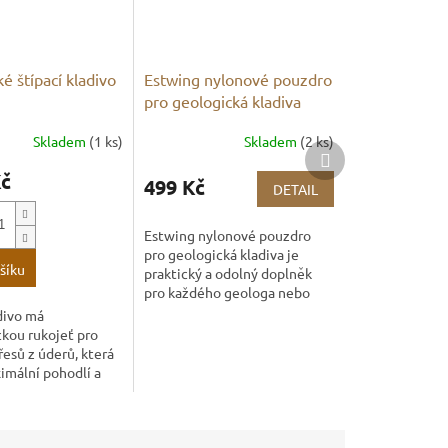
é štípací kladivo
Estwing nylonové pouzdro
pro geologická kladiva
Skladem
(1 ks)
Skladem
(2 ks)
Další
produkt
Kč
499 Kč
DETAIL
Estwing nylonové pouzdro
pro geologická kladiva je
šíku
praktický a odolný doplněk
pro každého geologa nebo
sběratele minerálů. Vaše
divo má
geologické kladivo bude
kou rukojeť pro
chráněno před ztrátou při...
řesů z úderů, která
imální pohodlí a
 zároveň šetří vaše
adiva Estwing jsou
va,...