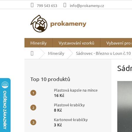
Přejít
799 543 653
info@prokameny.cz
na
obsah
Minerály
Vystavování vzorků
Vybavení pro 
Domů
Minerály
Sádrovec - Březno u Loun č.10
P
Sádr
o
s
Top 10 produktů
t
r
Plastová kapsle na mince
a
16 Kč
n
Plastové krabičky
n
8 Kč
í
p
Kartonové krabičky
3 Kč
a