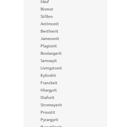
Měď
Bismut
Stříbro
Antimonit
Berthierit
Jamesonit
Plagionit
Boulangerit
Semseyit
Livingstonit
Kylindrit
Franckeit
Miargyrit
Diaforit
Stromeyerit
Proustit
Pyrargyrit
Pyrostilpnit