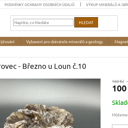
PODMÍNKY OCHRANY OSOBNÍCH ÚDAJŮ
VÝKUP MINERÁLŮ A SBÍ
HLEDAT
rýžování
Vybavení pro sběratele minerálů a geology
Magnet
ovec - Březno u Loun č.10
160 Kč
100
Měrná
Skla
cena:
Můžeme d