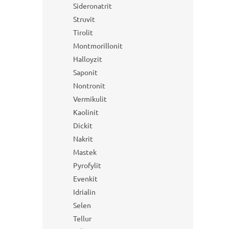
Sideronatrit
Struvit
Tirolit
Montmorillonit
Halloyzit
Saponit
Nontronit
Vermikulit
Kaolinit
Dickit
Nakrit
Mastek
Pyrofylit
Evenkit
Idrialin
Selen
Tellur