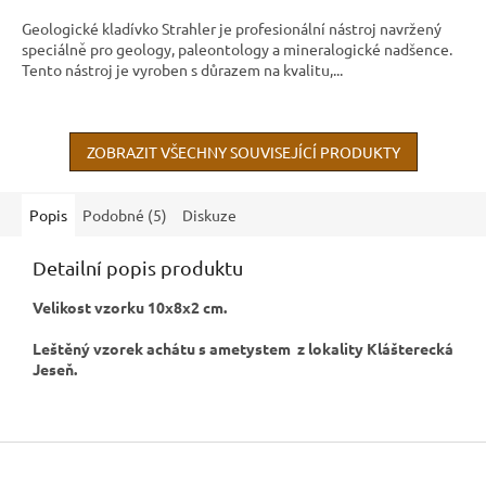
Geologické kladívko Strahler je profesionální nástroj navržený
speciálně pro geology, paleontology a mineralogické nadšence.
Tento nástroj je vyroben s důrazem na kvalitu,...
ZOBRAZIT VŠECHNY SOUVISEJÍCÍ PRODUKTY
Popis
Podobné (5)
Diskuze
Detailní popis produktu
Velikost vzorku 10x8x2 cm.
Leštěný vzorek achátu s ametystem z lokality Klášterecká
Jeseň.
Z
á