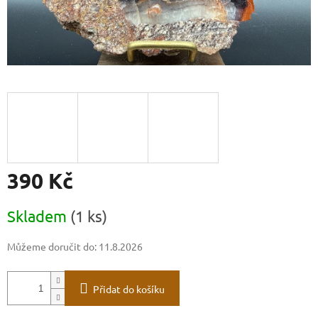
390 Kč
Měrná
Skladem
(1 ks)
cena:
Můžeme doručit do:
11.8.2026
Přidat do košíku