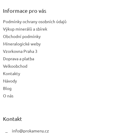
p
a
Informace pro vás
t
Podmínky ochrany osobních údajů
í
Výkup minerálů a sbírek
Obchodní podmínky
Mineralogické weby
Vzorkovna Praha 3
Doprava a platba
Velkoobchod
Kontakty
Návody
Blog
O nás
Kontakt
info
@
prokameny.cz