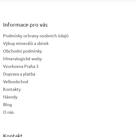
Z
á
p
a
Informace pro vás
t
Podmínky ochrany osobních údajů
í
Výkup minerálů a sbírek
Obchodní podmínky
Mineralogické weby
Vzorkovna Praha 3
Doprava a platba
Velkoobchod
Kontakty
Návody
Blog
O nás
Kontakt