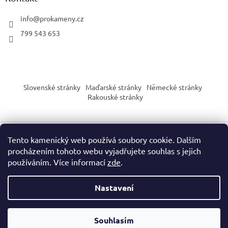
info
@
prokameny.cz
799 543 653
Slovenské stránky
Maďarské stránky
Německé stránky
Rakouské stránky
Tento kamenický web používá soubory cookie. Dalším
Vytvořil Shoptet
procházením tohoto webu vyjadřujete souhlas s jejich
používáním. Více informací
zde
.
Copyright 2026
PROkameny.cz
. Všechna práva vyhrazena.
Nastavení
Upozornění dle nařízení EU o bezpečnosti výrobků (GPSR):
Naše produkty slouží výhradně pro sběratelské, vzdělávací nebo
Souhlasím
dekorační účely. Nejsou určeny jako hračka ani pro děti do 3 let.