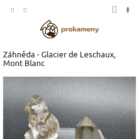
Přejít
NÁKUP
na
obsah
KOŠÍK
Záhněda - Glacier de Leschaux,
Mont Blanc