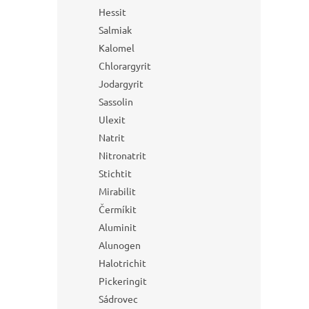
Hessit
Salmiak
Kalomel
Chlorargyrit
Jodargyrit
Sassolin
Ulexit
Natrit
Nitronatrit
Stichtit
Mirabilit
Čermíkit
Aluminit
Alunogen
Halotrichit
Pickeringit
Sádrovec