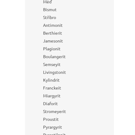
Měď
Bismut
Stříbro
Antimonit
Berthierit
Jamesonit
Plagionit
Boulangerit
Semseyit
Livingstonit
Kylindrit
Franckeit
Miargyrit
Diaforit
Stromeyerit
Proustit
Pyrargyrit
Pyrostilpnit