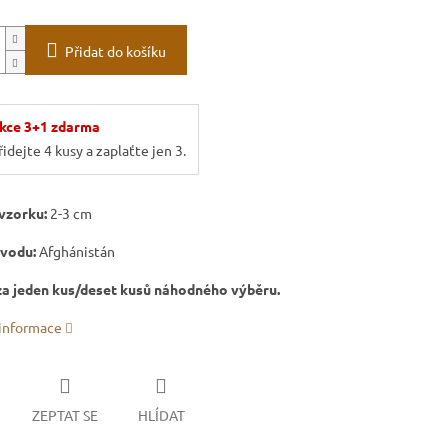
Přidat do košíku
kce 3+1 zdarma
řidejte 4 kusy a zaplaťte jen 3.
vzorku:
2-3 cm
vodu:
Afghánistán
za jeden kus/deset kusů náhodného výběru.
 informace
ZEPTAT SE
HLÍDAT