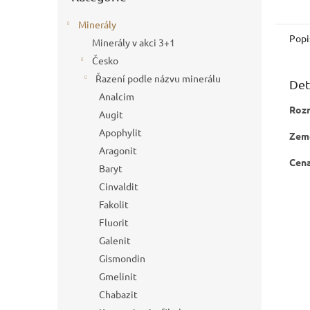
Minerály
Popi
Minerály v akci 3+1
Česko
Řazení podle názvu minerálu
Det
Analcim
Roz
Augit
Apophylit
Zem
Aragonit
Cena
Baryt
Cinvaldit
Fakolit
Fluorit
Galenit
Gismondin
Gmelinit
Chabazit