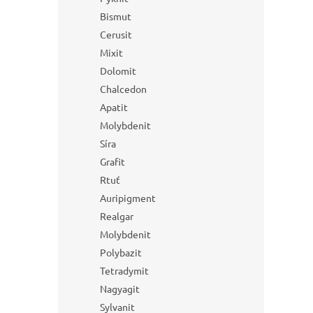
Bismut
Cerusit
Mixit
Dolomit
Chalcedon
Apatit
Molybdenit
Síra
Grafit
Rtuť
Auripigment
Realgar
Molybdenit
Polybazit
Tetradymit
Nagyagit
Sylvanit