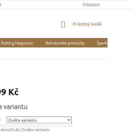
REK
OBCHODNÍ PODMÍNKY
MINERALOGICKÉ WEBY
Přihlášení
VZOR
NÁKUPNÍ
Prázdný košík
KOŠÍK
 fishing Magnetar
Sběratelské pomůcky
Šperky
Liter
99 Kč
e variantu
í
oručit do:
Zvolte variantu