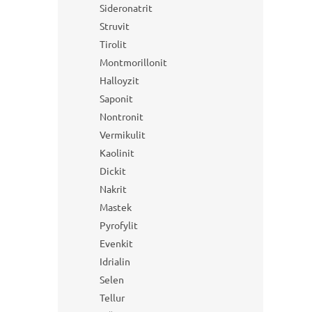
Sideronatrit
Struvit
Tirolit
Montmorillonit
Halloyzit
Saponit
Nontronit
Vermikulit
Kaolinit
Dickit
Nakrit
Mastek
Pyrofylit
Evenkit
Idrialin
Selen
Tellur