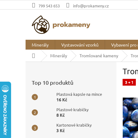
Přejít
799 543 653
info@prokameny.cz
na
obsah
Minerály
Vystavování vzorků
Vybavení pro 
Domů
Minerály
Tromlované kameny
Tro
P
Trom
o
s
Top 10 produktů
3 + 1
t
r
Plastová kapsle na mince
a
16 Kč
n
Plastové krabičky
n
8 Kč
í
p
Kartonové krabičky
3 Kč
a