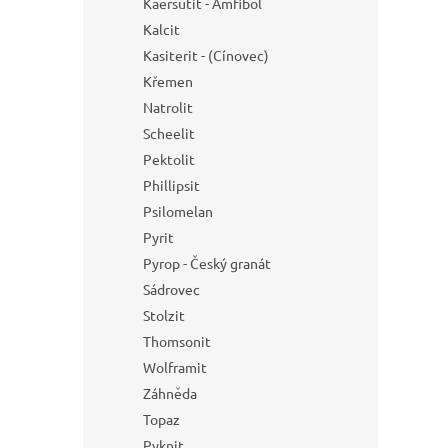
Kaersutit - Amfibol
Kalcit
Kasiterit - (Cínovec)
Křemen
Natrolit
Scheelit
Pektolit
Phillipsit
Psilomelan
Pyrit
Pyrop - Český granát
Sádrovec
Stolzit
Thomsonit
Wolframit
Záhněda
Topaz
Pyknit