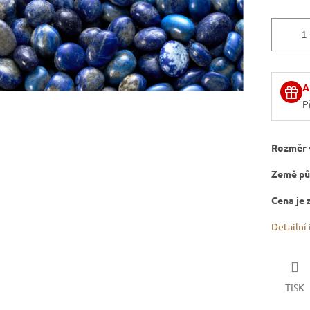
A
P
Rozměr 
Země pů
Cena je 
Detailní
TISK