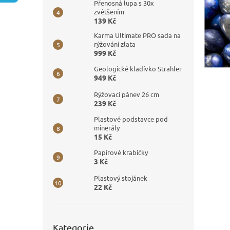
n
Přenosná lupa s 30x
e
zvětšením
139 Kč
l
Karma Ultimate PRO sada na
rýžování zlata
999 Kč
Geologické kladívko Strahler
949 Kč
Rýžovací pánev 26 cm
239 Kč
Plastové podstavce pod
minerály
15 Kč
Papírové krabičky
3 Kč
Plastový stojánek
22 Kč
Přeskočit
Kategorie
kategorie