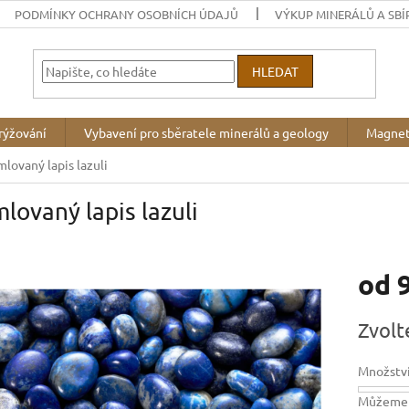
PODMÍNKY OCHRANY OSOBNÍCH ÚDAJŮ
VÝKUP MINERÁLŮ A SBÍ
HLEDAT
rýžování
Vybavení pro sběratele minerálů a geology
Magnet
mlovaný lapis lazuli
lovaný lapis lazuli
od
Měrná
Zvolt
cena:
Množstv
Můžeme d