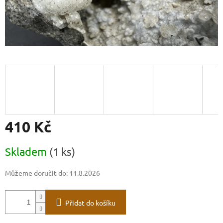
410 Kč
Měrná
Skladem
(1 ks)
cena:
Můžeme doručit do:
11.8.2026
Přidat do košíku