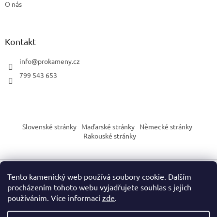
O nás
Kontakt
info
@
prokameny.cz
799 543 653
Slovenské stránky
Maďarské stránky
Německé stránky
Rakouské stránky
Tento kamenický web používá soubory cookie. Dalším
Vytvořil Shoptet
procházením tohoto webu vyjadřujete souhlas s jejich
používáním. Více informací
zde
.
Copyright 2026
PROkameny.cz
. Všechna práva vyhrazena.