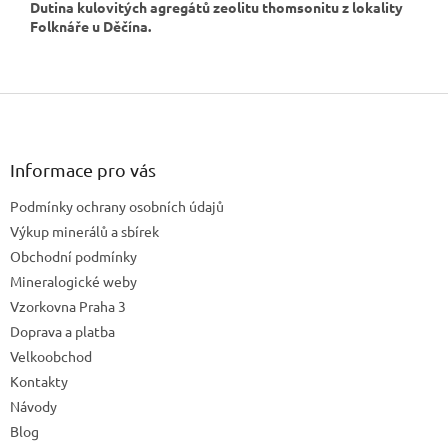
Dutina kulovitých agregátů zeolitu thomsonitu z lokality
Folknáře u Děčína.
Z
á
p
a
Informace pro vás
t
Podmínky ochrany osobních údajů
í
Výkup minerálů a sbírek
Obchodní podmínky
Mineralogické weby
Vzorkovna Praha 3
Doprava a platba
Velkoobchod
Kontakty
Návody
Blog