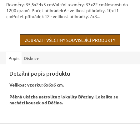
Rozměry: 35,5x24x5 cmVnitřní rozměry: 33x22 cmNosnost: do
1200 gramů Počet přihrádek 6 - velikost přihrádky: 10x11
cmPočet přihrádek 12 - velikost přihrádky: 7x8...
ZOBRAZIT VŠECHNY SOUVISEJÍCÍ PRODUKTY
Popis
Diskuze
Detailní popis produktu
Velikost vzorku: 6x6x6 cm.
Pěkná ukázka natrolitu z lokality Březiny. Lokalita se
nachází kousek od Děčína.
Z
á