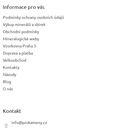
p
a
Informace pro vás
t
Podmínky ochrany osobních údajů
í
Výkup minerálů a sbírek
Obchodní podmínky
Mineralogické weby
Vzorkovna Praha 3
Doprava a platba
Velkoobchod
Kontakty
Návody
Blog
O nás
Kontakt
info
@
prokameny.cz