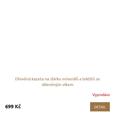
Dřevěná kazeta na sbírku minerálů a tektitů se
skleněným víkem
Vyprodáno
699 Kč
DETAIL