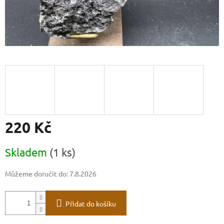
220 Kč
Měrná
Skladem
(1 ks)
cena:
Můžeme doručit do:
7.8.2026
Přidat do košíku