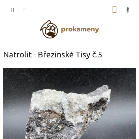
Přejít
NÁKUP
na
obsah
KOŠÍK
Natrolit - Březinské Tisy č.5