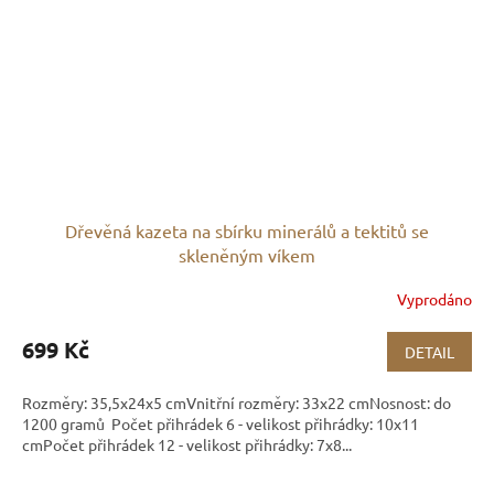
Dřevěná kazeta na sbírku minerálů a tektitů se
skleněným víkem
Vyprodáno
699 Kč
DETAIL
Rozměry: 35,5x24x5 cmVnitřní rozměry: 33x22 cmNosnost: do
1200 gramů Počet přihrádek 6 - velikost přihrádky: 10x11
cmPočet přihrádek 12 - velikost přihrádky: 7x8...