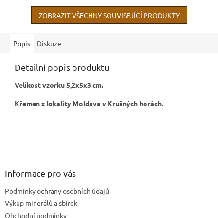
ZOBRAZIT VŠECHNY SOUVISEJÍCÍ PRODUKTY
Popis
Diskuze
Detailní popis produktu
Velikost vzorku 5,2x5x3 cm.
Křemen z lokality Moldava v Krušných horách.
Z
á
p
a
Informace pro vás
t
Podmínky ochrany osobních údajů
í
Výkup minerálů a sbírek
Obchodní podmínky