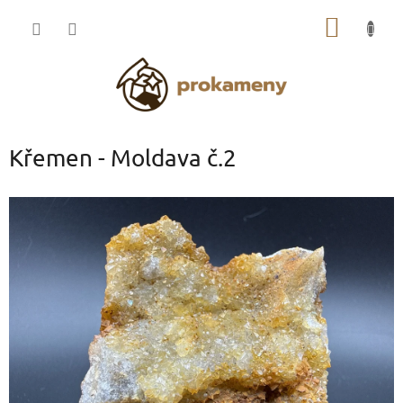
Přejít
NÁKUP
na
obsah
KOŠÍK
Křemen - Moldava č.2