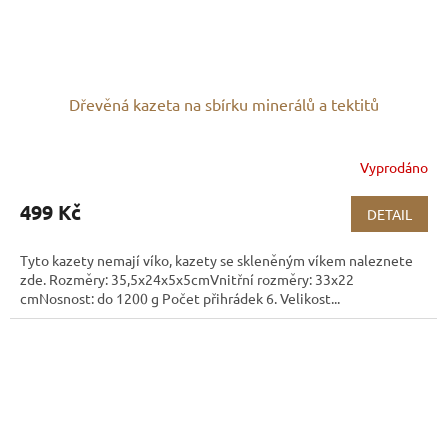
Dřevěná kazeta na sbírku minerálů a tektitů
Vyprodáno
499 Kč
DETAIL
Tyto kazety nemají víko, kazety se skleněným víkem naleznete
zde. Rozměry: 35,5x24x5x5cmVnitřní rozměry: 33x22
cmNosnost: do 1200 g Počet přihrádek 6. Velikost...