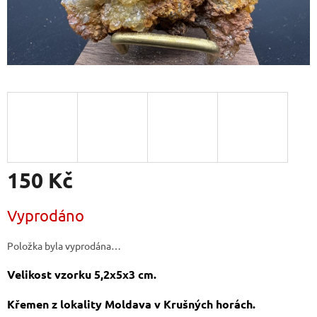
150 Kč
Měrná
Vyprodáno
cena:
Položka byla vyprodána…
Velikost vzorku 5,2x5x3 cm.
Křemen z lokality Moldava v Krušných horách.