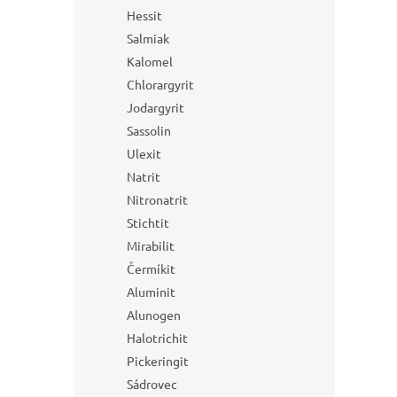
Hessit
Salmiak
Kalomel
Chlorargyrit
Jodargyrit
Sassolin
Ulexit
Natrit
Nitronatrit
Stichtit
Mirabilit
Čermíkit
Aluminit
Alunogen
Halotrichit
Pickeringit
Sádrovec