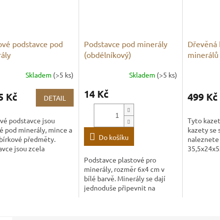
ové podstavce pod
Podstavce pod minerály
Dřevěná 
ály
(obdélníkový)
minerálů 
Skladem
(>5 ks)
Skladem
(>5 ks)
14 Kč
5 Kč
499 Kč
DETAIL
vé podstavce jsou
Tyto kazet
é pod minerály, mince a
kazety se
Do košíku
sbírkové předměty.
naleznete
vce jsou zcela
35,5x24x5
dné, vhodné například
rozměry: 
Podstavce plastové pro
rín. Na vyšší rozměr
do 1200 g 
minerály, rozměr 6x4 cm v
vců lze také...
Velikost...
bílé barvě. Minerály se dají
jednoduše připevnit na
podstavec pomocí tmelu,
tmel se dá poté snadno
sundat.