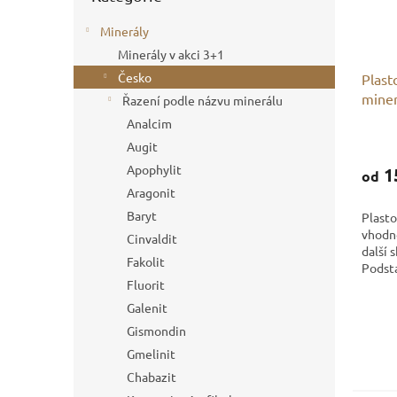
Minerály
Minerály v akci 3+1
Česko
Plast
miner
Řazení podle názvu minerálu
Analcim
Augit
Apophylit
1
od
Aragonit
Baryt
Plasto
vhodn
Cinvaldit
další 
Fakolit
Podsta
Fluorit
průhle
do vit
Galenit
podsta
Gismondin
Gmelinit
Chabazit