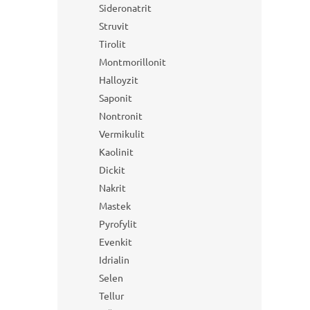
Sideronatrit
Struvit
Tirolit
Montmorillonit
Halloyzit
Saponit
Nontronit
Vermikulit
Kaolinit
Dickit
Nakrit
Mastek
Pyrofylit
Evenkit
Idrialin
Selen
Tellur