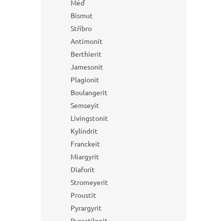
Měď
Bismut
Stříbro
Antimonit
Berthierit
Jamesonit
Plagionit
Boulangerit
Semseyit
Livingstonit
Kylindrit
Franckeit
Miargyrit
Diaforit
Stromeyerit
Proustit
Pyrargyrit
Pyrostilpnit