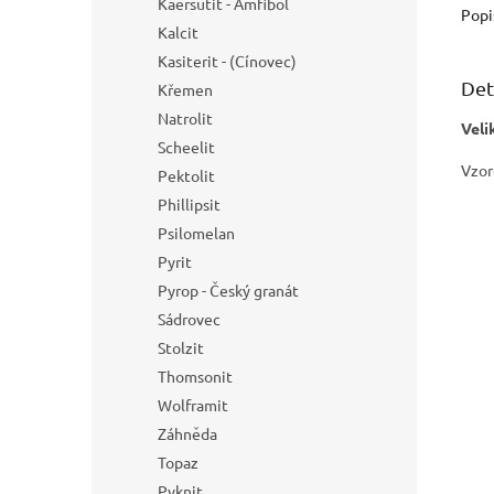
Kaersutit - Amfibol
Popi
Kalcit
Kasiterit - (Cínovec)
Det
Křemen
Natrolit
Veli
Scheelit
Vzor
Pektolit
Phillipsit
Psilomelan
Pyrit
Pyrop - Český granát
Sádrovec
Stolzit
Thomsonit
Wolframit
Záhněda
Topaz
Pyknit