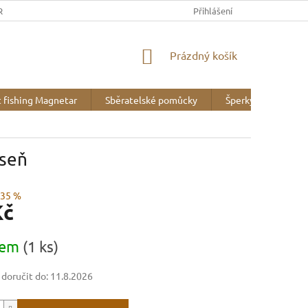
REK
OBCHODNÍ PODMÍNKY
MINERALOGICKÉ WEBY
Přihlášení
VZOR
NÁKUPNÍ
Prázdný košík
KOŠÍK
 fishing Magnetar
Sběratelské pomůcky
Šperky
Liter
eseň
–35 %
Kč
dem
(1 ks)
oručit do:
11.8.2026