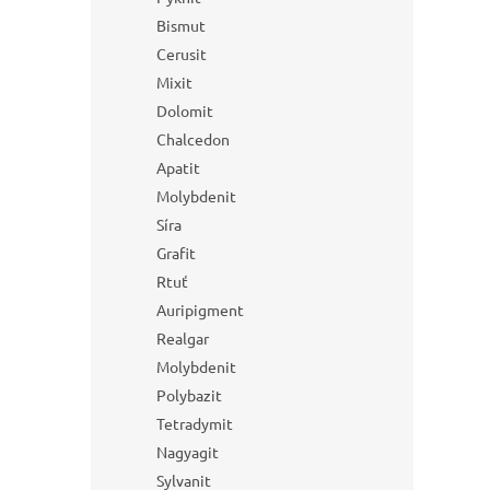
Bismut
Cerusit
Mixit
Dolomit
Chalcedon
Apatit
Molybdenit
Síra
Grafit
Rtuť
Auripigment
Realgar
Molybdenit
Polybazit
Tetradymit
Nagyagit
Sylvanit