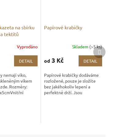
kazeta na sbírku
Papírové krabičky
a tektitů
Vyprodáno
Skladem
(>5 ks)
Další
produkt
3 Kč
od
DETAIL
DETAIL
y nemají víko,
Papírové krabičky dodáváme
 skleněným víkem
rozložené, pouze je složíte
 zde. Rozměry:
bez jakéhokoliv lepení a
x5cmVnitřní
perfektně drží. Jsou
33x22 cmNosnost:
navrhnuty tak, aby se
Počet přihrádek 6.
samovolně
neotvíraly. Papírová krabice
spodek +...