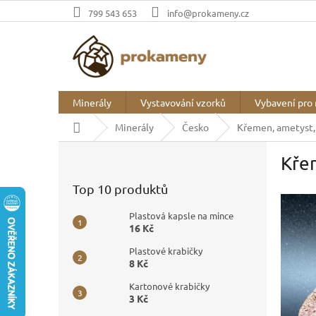
Přejít
799 543 653
info@prokameny.cz
na
obsah
Minerály
Vystavování vzorků
Vybavení pro 
Domů
Minerály
Česko
Křemen, ametyst, 
P
Křem
o
s
Top 10 produktů
t
r
Plastová kapsle na mince
a
16 Kč
n
Plastové krabičky
n
8 Kč
í
p
Kartonové krabičky
3 Kč
a