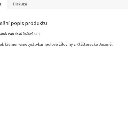
s
Diskuze
ailní popis produktu
kost vzorku:
6x5x4 cm
ek křemen-ametysto-karneolové žíloviny z Klášterecké Jeseně.