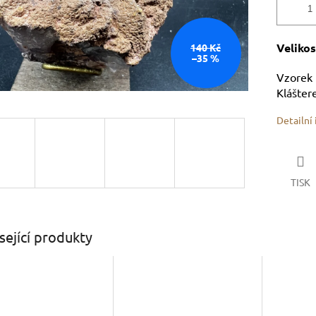
Velikos
140 Kč
–35 %
Vzorek 
Klášter
Detailní
TISK
sející produkty