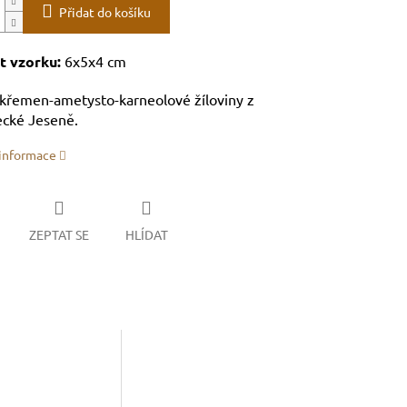
Přidat do košíku
t vzorku:
6x5x4 cm
křemen-ametysto-karneolové žíloviny z
ecké Jeseně.
 informace
ZEPTAT SE
HLÍDAT