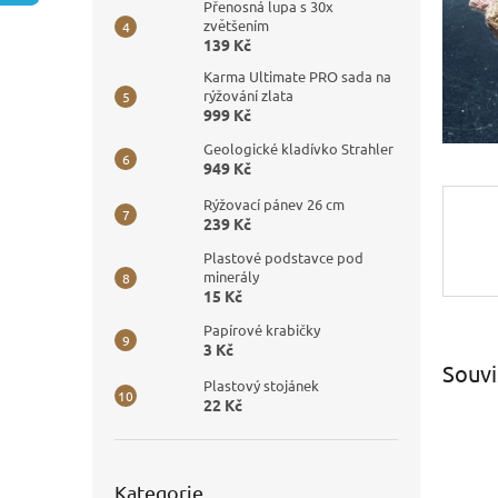
n
Přenosná lupa s 30x
e
zvětšením
139 Kč
l
Karma Ultimate PRO sada na
rýžování zlata
999 Kč
Geologické kladívko Strahler
949 Kč
Rýžovací pánev 26 cm
239 Kč
Plastové podstavce pod
minerály
15 Kč
Papírové krabičky
3 Kč
Souvi
Plastový stojánek
22 Kč
Přeskočit
Kategorie
kategorie