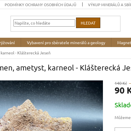
PODMÍNKY OCHRANY OSOBNÍCH ÚDAJŮ
VÝKUP MINERÁLŮ A SBÍ
HLEDAT
rýžování
Vybavení pro sběratele minerálů a geology
Magnet
karneol - Klášterecká Jeseň
en, ametyst, karneol - Klášterecká J
140 Kč
90 
Měrná
Skla
cena:
Můžeme d