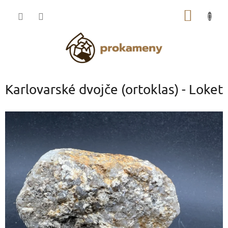
Přejít
NÁKUP
na
obsah
KOŠÍK
Karlovarské dvojče (ortoklas) - Loket