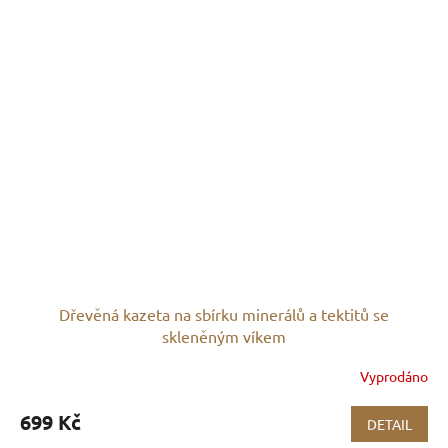
Dřevěná kazeta na sbírku minerálů a tektitů se
skleněným víkem
Vyprodáno
699 Kč
DETAIL