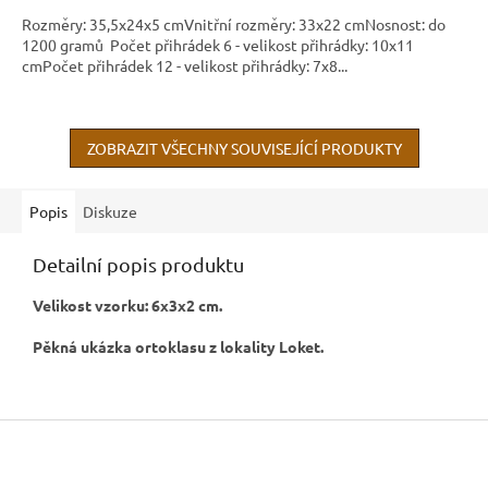
Rozměry: 35,5x24x5 cmVnitřní rozměry: 33x22 cmNosnost: do
1200 gramů Počet přihrádek 6 - velikost přihrádky: 10x11
cmPočet přihrádek 12 - velikost přihrádky: 7x8...
ZOBRAZIT VŠECHNY SOUVISEJÍCÍ PRODUKTY
Popis
Diskuze
Detailní popis produktu
Velikost vzorku: 6x3x2 cm.
Pěkná ukázka ortoklasu z lokality Loket.
Z
á
p