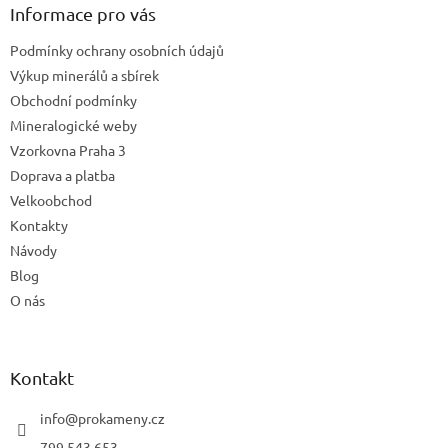
a
Informace pro vás
t
Podmínky ochrany osobních údajů
í
Výkup minerálů a sbírek
Obchodní podmínky
Mineralogické weby
Vzorkovna Praha 3
Doprava a platba
Velkoobchod
Kontakty
Návody
Blog
O nás
Kontakt
info
@
prokameny.cz
799 543 653