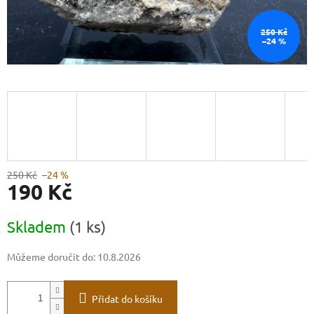
250 Kč
–24 %
250 Kč
–24 %
190 Kč
Měrná
Skladem
(1 ks)
cena:
Můžeme doručit do:
10.8.2026
Přidat do košíku