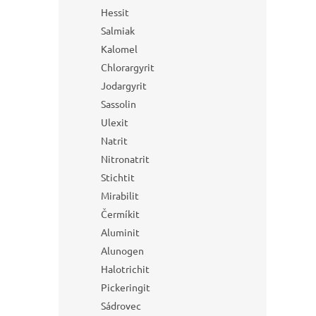
Hessit
Salmiak
Kalomel
Chlorargyrit
Jodargyrit
Sassolin
Ulexit
Natrit
Nitronatrit
Stichtit
Mirabilit
Čermíkit
Aluminit
Alunogen
Halotrichit
Pickeringit
Sádrovec