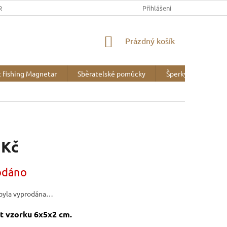
REK
OBCHODNÍ PODMÍNKY
MINERALOGICKÉ WEBY
Přihlášení
VZOR
NÁKUPNÍ
Prázdný košík
KOŠÍK
 fishing Magnetar
Sběratelské pomůcky
Šperky
Liter
 Kč
odáno
byla vyprodána…
t vzorku 6x5x2 cm.