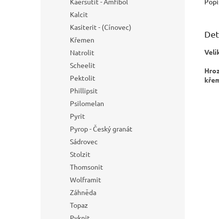
Popi
Kaersutit - Amfibol
Kalcit
Kasiterit - (Cínovec)
Det
Křemen
Veli
Natrolit
Scheelit
Hroz
Pektolit
kře
Phillipsit
Psilomelan
Pyrit
Pyrop - Český granát
Sádrovec
Stolzit
Thomsonit
Wolframit
Záhněda
Topaz
Pyknit