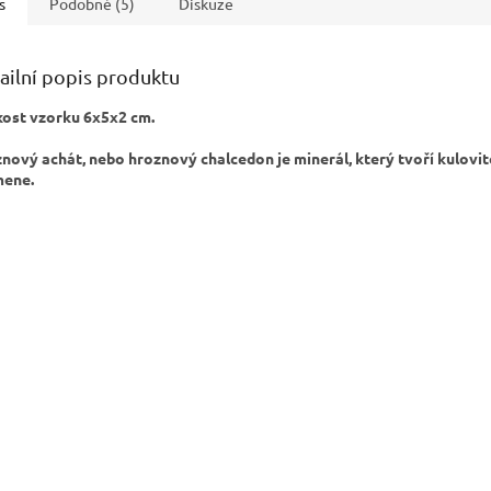
s
Podobné (5)
Diskuze
ailní popis produktu
kost vzorku 6x5x2 cm.
nový achát, nebo hroznový chalcedon je minerál, který tvoří kulovité
mene.