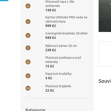
n
Přenosná lupa s 30x
e
zvětšením
139 Kč
l
Karma Ultimate PRO sada na
rýžování zlata
999 Kč
Geologické kladívko Strahler
949 Kč
Rýžovací pánev 26 cm
239 Kč
Plastové podstavce pod
minerály
15 Kč
Papírové krabičky
3 Kč
Souvi
Plastový stojánek
22 Kč
Přeskočit
Kategorie
kategorie