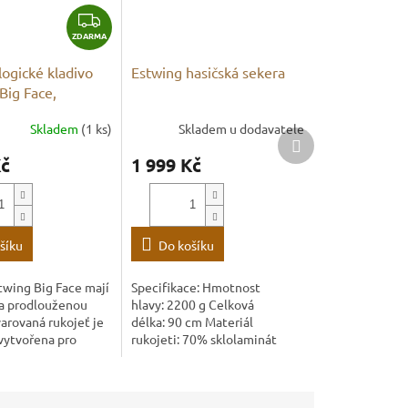
Z
ZDARMA
D
A
ogické kladivo
Estwing hasičská sekera
R
Big Face,
M
ený model)
A
Skladem
(1 ks)
Skladem u dodavatele
Další
produkt
Kč
1 999 Kč
šíku
Do košíku
twing Big Face mají
Specifikace: Hmotnost
 a prodlouženou
hlavy: 2200 g Celková
varovaná rukojeť je
délka: 90 cm Materiál
vytvořena pro
rukojeti: 70% sklolaminát
řesů. Hlava a
Materiál hlavy: kovaná
ou kované z jednoho
temperovaná ocel
..