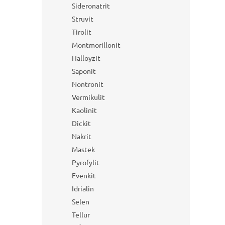
Sideronatrit
Struvit
Tirolit
Montmorillonit
Halloyzit
Saponit
Nontronit
Vermikulit
Kaolinit
Dickit
Nakrit
Mastek
Pyrofylit
Evenkit
Idrialin
Selen
Tellur