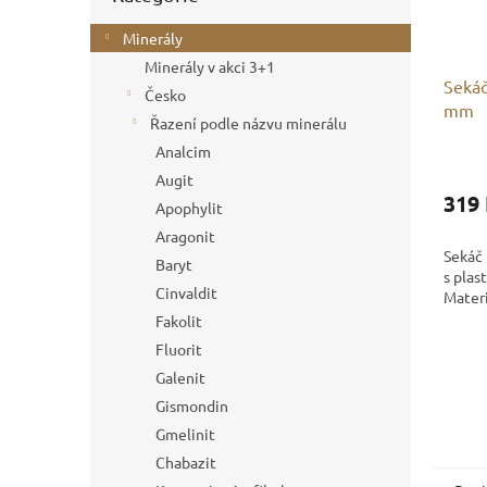
Minerály
Minerály v akci 3+1
Sekáč
Česko
mm
Řazení podle názvu minerálu
Analcim
Augit
319
Apophylit
Aragonit
Sekáč 
Baryt
s plas
Cinvaldit
Mater
Fakolit
Fluorit
Galenit
Gismondin
Gmelinit
Chabazit