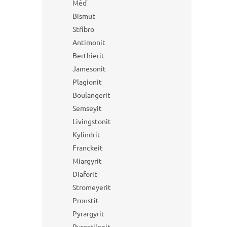
Měď
Bismut
Stříbro
Antimonit
Berthierit
Jamesonit
Plagionit
Boulangerit
Semseyit
Livingstonit
Kylindrit
Franckeit
Miargyrit
Diaforit
Stromeyerit
Proustit
Pyrargyrit
Pyrostilpnit