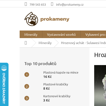
Přejít
799 543 653
info@prokameny.cz
na
obsah
Minerály
Vystavování vzorků
Vybavení pro 
Domů
Minerály
Hroznový achát - Sulawesi Ind
P
Hroz
o
s
Top 10 produktů
t
r
Plastová kapsle na mince
a
16 Kč
n
Plastové krabičky
n
8 Kč
í
p
Kartonové krabičky
3 Kč
a