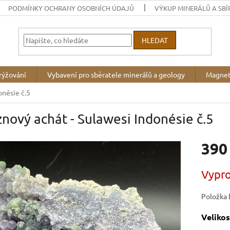
PODMÍNKY OCHRANY OSOBNÍCH ÚDAJŮ
VÝKUP MINERÁLŮ A SBÍ
HLEDAT
rýžování
Vybavení pro sběratele minerálů a geology
Magnet
onésie č.5
nový achát - Sulawesi Indonésie č.5
390
Měrná
Vypr
cena:
Položka 
Velikos