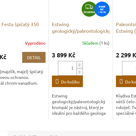
Z
4 649
Kč
ZDARMA
–16 %
D
A
 Festa špičatý 350
Estwing
Paleontol
R
geologický/paleontologický
Estwing (
M
krumpáč
prodlouž
A
Vyprodáno
Skladem
(1 ks)
3 899 Kč
2 299 
 Kč
DETAIL
(majzlík, majzl) špičatý
tovou ochranou.
Do košíku
Do ko
iál chrom-vanadium.
Estwing
Kladiva Es
geologický/paleontologický
větší čelo
krumpáč je nástroj, který je
rukojeť. T
ideální pro každého geologa
speciálně 
nebo paleontologa, který
redukci ot
hledá kvalitní a spolehlivý
rukojeť js
krumpáč pro práci v terénu....
kusu a jsou.