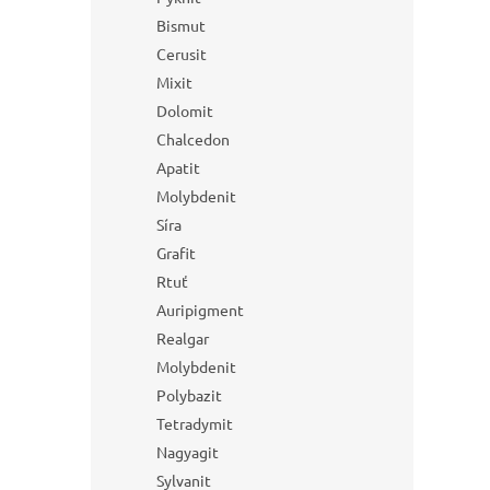
Bismut
Cerusit
Mixit
Dolomit
Chalcedon
Apatit
Molybdenit
Síra
Grafit
Rtuť
Auripigment
Realgar
Molybdenit
Polybazit
Tetradymit
Nagyagit
Sylvanit