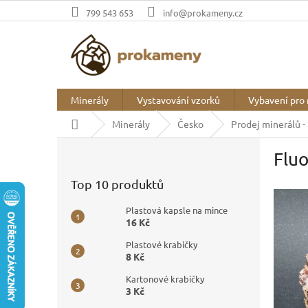
Přejít
799 543 653
info@prokameny.cz
na
obsah
Minerály
Vystavování vzorků
Vybavení pro 
Domů
Minerály
Česko
Prodej minerálů -
P
Fluo
o
s
Top 10 produktů
t
r
Plastová kapsle na mince
a
16 Kč
n
Plastové krabičky
n
8 Kč
í
p
Kartonové krabičky
3 Kč
a