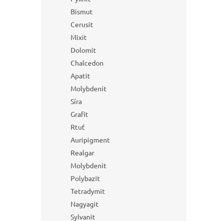
Bismut
Cerusit
Mixit
Dolomit
Chalcedon
Apatit
Molybdenit
Síra
Grafit
Rtuť
Auripigment
Realgar
Molybdenit
Polybazit
Tetradymit
Nagyagit
Sylvanit