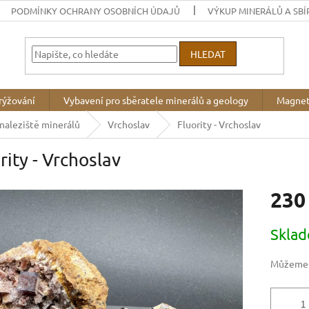
PODMÍNKY OCHRANY OSOBNÍCH ÚDAJŮ
VÝKUP MINERÁLŮ A SBÍ
HLEDAT
rýžování
Vybavení pro sběratele minerálů a geology
Magnet
 naleziště minerálů
Vrchoslav
Fluority - Vrchoslav
rity - Vrchoslav
230
Měrná
Skla
cena:
Můžeme d