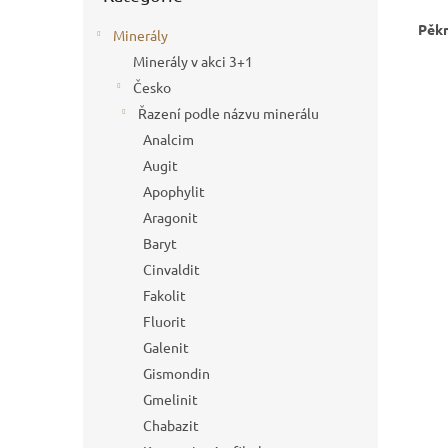
Pěkn
Minerály
Minerály v akci 3+1
Česko
Řazení podle názvu minerálu
Analcim
Augit
Apophylit
Aragonit
Baryt
Cinvaldit
Fakolit
Fluorit
Galenit
Gismondin
Gmelinit
Chabazit