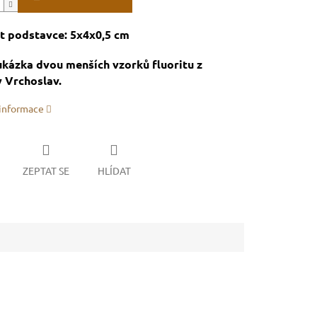
t podstavce: 5x4x0,5 cm
kázka dvou menších vzorků fluoritu z
y Vrchoslav.
 informace
ZEPTAT SE
HLÍDAT