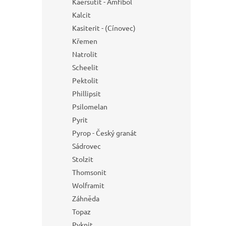
Kaersutit - Amfibol
Kalcit
Kasiterit - (Cínovec)
Křemen
Natrolit
Scheelit
Pektolit
Phillipsit
Psilomelan
Pyrit
Pyrop - Český granát
Sádrovec
Stolzit
Thomsonit
Wolframit
Záhněda
Topaz
Pyknit