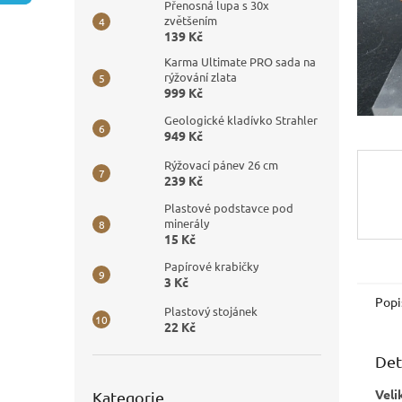
n
Přenosná lupa s 30x
e
zvětšením
139 Kč
l
Karma Ultimate PRO sada na
rýžování zlata
999 Kč
Geologické kladívko Strahler
949 Kč
Rýžovací pánev 26 cm
239 Kč
Plastové podstavce pod
minerály
15 Kč
Papírové krabičky
3 Kč
Popi
Plastový stojánek
22 Kč
Det
Přeskočit
Veli
Kategorie
kategorie