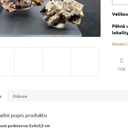
Velikos
Pěkná u
lokalit
Detailní
TISK
s
Diskuze
ailní popis produktu
kost podstavce: 5x4x0,5 cm