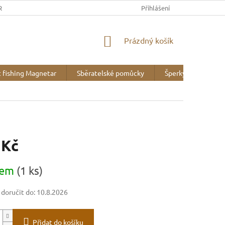
REK
OBCHODNÍ PODMÍNKY
MINERALOGICKÉ WEBY
Přihlášení
VZOR
NÁKUPNÍ
Prázdný košík
KOŠÍK
 fishing Magnetar
Sběratelské pomůcky
Šperky
Liter
 Kč
dem
(1 ks)
oručit do:
10.8.2026
Přidat do košíku