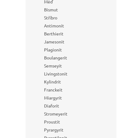
Měď
Bismut
Stříbro
Antimonit
Berthierit
Jamesonit
Plagionit
Boulangerit
Semseyit
Livingstonit
Kylindrit
Franckeit
Miargyrit
Diaforit
Stromeyerit
Proustit
Pyrargyrit
Pyrostilpnit