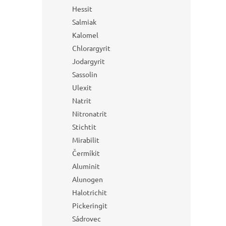
Hessit
Salmiak
Kalomel
Chlorargyrit
Jodargyrit
Sassolin
Ulexit
Natrit
Nitronatrit
Stichtit
Mirabilit
Čermíkit
Aluminit
Alunogen
Halotrichit
Pickeringit
Sádrovec