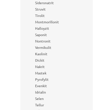
Sideronatrit
Struvit
Tirolit
Montmorillonit
Halloyzit
Saponit
Nontronit
Vermikulit
Kaolinit
Dickit
Nakrit
Mastek
Pyrofylit
Evenkit
Idrialin
Selen
Tellur