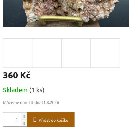
360 Kč
Měrná
Skladem
(1 ks)
cena:
Můžeme doručit do:
11.8.2026
Přidat do košíku