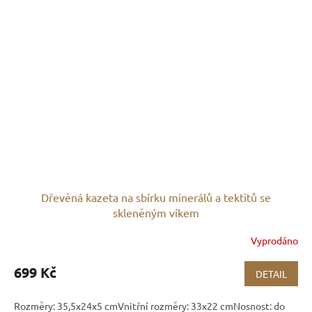
Dřevěná kazeta na sbírku minerálů a tektitů se
skleněným víkem
Vyprodáno
699 Kč
DETAIL
Rozměry: 35,5x24x5 cmVnitřní rozměry: 33x22 cmNosnost: do