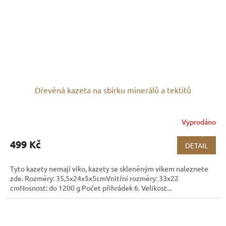
Dřevěná kazeta na sbírku minerálů a tektitů
Vyprodáno
499 Kč
DETAIL
Tyto kazety nemají víko, kazety se skleněným víkem naleznete
zde. Rozměry: 35,5x24x5x5cmVnitřní rozměry: 33x22
cmNosnost: do 1200 g Počet přihrádek 6. Velikost...