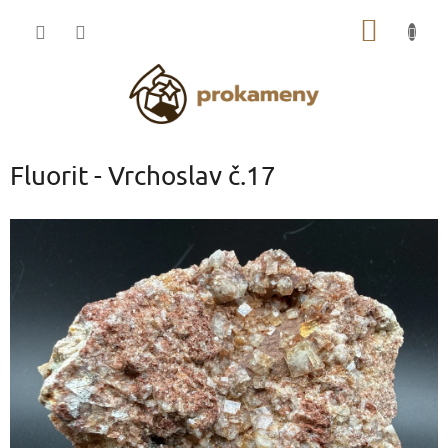
Přejít
NÁKUP
na
obsah
KOŠÍK
Fluorit - Vrchoslav č.17