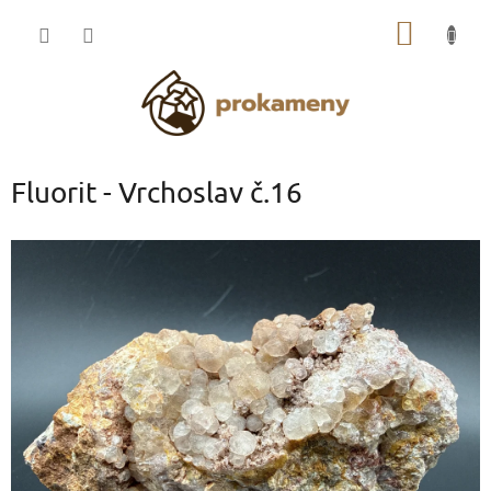
Přejít
NÁKUP
na
obsah
KOŠÍK
Fluorit - Vrchoslav č.16