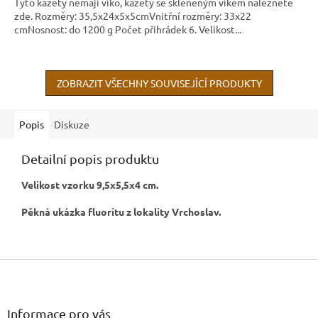
Tyto kazety nemají víko, kazety se skleněným víkem naleznete
zde. Rozměry: 35,5x24x5x5cmVnitřní rozměry: 33x22
cmNosnost: do 1200 g Počet přihrádek 6. Velikost...
ZOBRAZIT VŠECHNY SOUVISEJÍCÍ PRODUKTY
Popis
Diskuze
Detailní popis produktu
Velikost vzorku 9,5x5,5x4 cm.
Pěkná ukázka fluoritu z lokality Vrchoslav.
Z
á
p
a
Informace pro vás