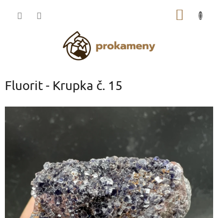
Přejít
NÁKUP
na
obsah
KOŠÍK
Fluorit - Krupka č. 15