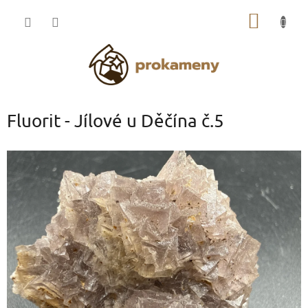
Přejít
NÁKUP
na
obsah
KOŠÍK
Fluorit - Jílové u Děčína č.5