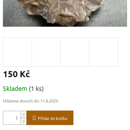
150 Kč
Měrná
Skladem
(1 ks)
cena:
Můžeme doručit do:
11.8.2026
Přidat do košíku