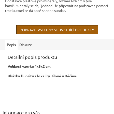
Podstavce plastové pro minerály, rozměr 6x4 cm v bílé
barvě. Minerály se dají jednoduše připevnit na podstavec pomocí
tmelu, tmel se dá poté snadno sundat.
ZOBRAZIT VŠECHNY SOUVISEJÍCÍ PRODUKTY
Popis
Diskuze
Detailní popis produktu
Velikost vzorku 4x3x2 cm.
Ukázka fluoritu z lokality Jílové u Děčína.
Z
á
p
a
Informace pro vás