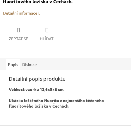
fluoritového ložiska v Čechách.
Detailní informace
ZEPTAT SE
HLÍDAT
Popis
Diskuze
Detailní popis produktu
Velikost vzorku 12,6x9x6 cm.
Ukázka leštěného fluoritu z nejmenšího těženého
fluoritového ložiska v Čechách.
Z