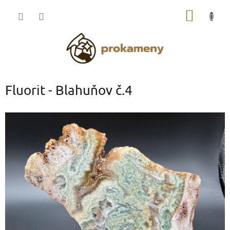
Přejít
NÁKUP
na
obsah
KOŠÍK
Fluorit - Blahuňov č.4