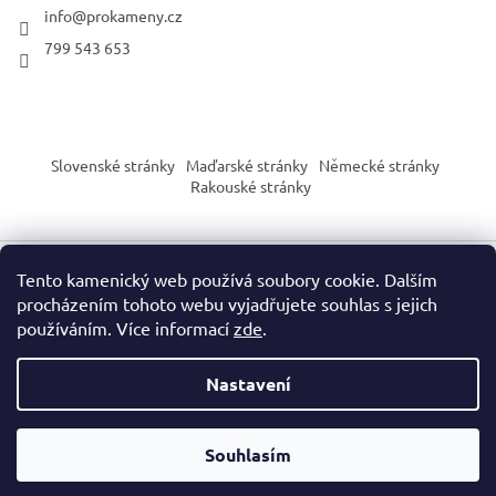
info
@
prokameny.cz
799 543 653
Slovenské stránky
Maďarské stránky
Německé stránky
Rakouské stránky
Tento kamenický web používá soubory cookie. Dalším
Vytvořil Shoptet
procházením tohoto webu vyjadřujete souhlas s jejich
používáním. Více informací
zde
.
Copyright 2026
PROkameny.cz
. Všechna práva vyhrazena.
Nastavení
Upozornění dle nařízení EU o bezpečnosti výrobků (GPSR):
Naše produkty slouží výhradně pro sběratelské, vzdělávací nebo
Souhlasím
dekorační účely. Nejsou určeny jako hračka ani pro děti do 3 let.
Zacházejte s každým produktem s ohledem na jeho specifické