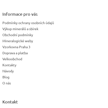
á
p
a
Informace pro vás
t
Podmínky ochrany osobních údajů
í
Výkup minerálů a sbírek
Obchodní podmínky
Mineralogické weby
Vzorkovna Praha 3
Doprava a platba
Velkoobchod
Kontakty
Návody
Blog
O nás
Kontakt