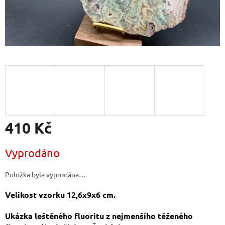
410 Kč
Měrná
Vyprodáno
cena:
Položka byla vyprodána…
Velikost vzorku 12,6x9x6 cm.
Ukázka leštěného fluoritu z nejmenšího těženého