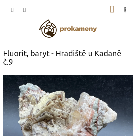
Přejít
NÁKUP
na
obsah
KOŠÍK
Fluorit, baryt - Hradiště u Kadaně
č.9