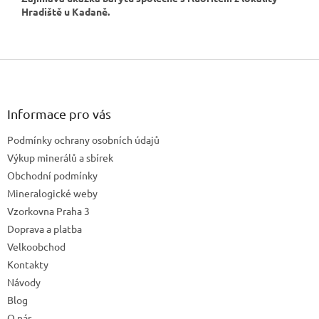
Hradiště u Kadaně.
Z
á
p
a
Informace pro vás
t
Podmínky ochrany osobních údajů
í
Výkup minerálů a sbírek
Obchodní podmínky
Mineralogické weby
Vzorkovna Praha 3
Doprava a platba
Velkoobchod
Kontakty
Návody
Blog
O nás