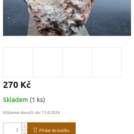
270 Kč
Měrná
Skladem
(1 ks)
cena:
Můžeme doručit do:
11.8.2026
Přidat do košíku