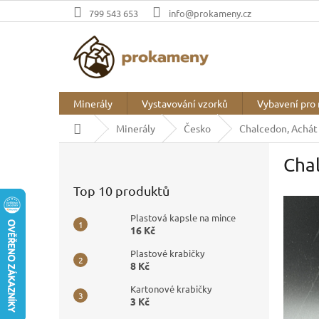
Přejít
799 543 653
info@prokameny.cz
na
obsah
Minerály
Vystavování vzorků
Vybavení pro 
Domů
Minerály
Česko
Chalcedon, Achát 
P
Chal
o
s
Top 10 produktů
t
r
Plastová kapsle na mince
a
16 Kč
n
Plastové krabičky
n
8 Kč
í
p
Kartonové krabičky
3 Kč
a