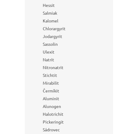
Hessit
Salmiak
Kalomel
Chlorargyrit
Jodargyrit
Sassolin
Ulexit
Natrit
Nitronatrit
Stichtit
Mirabilit
Čermíkit
Aluminit
Alunogen
Halotrichit
Pickeringit
Sádrovec