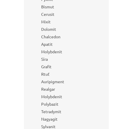
Bismut
Cerusit
Mixit
Dolomit
Chalcedon
Apatit
Molybdenit
Síra
Grafit
Rtuť
Auripigment
Realgar
Molybdenit
Polybazit
Tetradymit
Nagyagit
Sylvanit