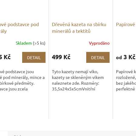
ové podstavce pod
Dřevěná kazeta na sbírku
Papírové 
ály
minerálů a tektitů
Skladem
(>5 ks)
Vyprodáno
5 Kč
499 Kč
3 Kč
od
DETAIL
DETAIL
vé podstavce jsou
Tyto kazety nemají víko,
Papírové 
é pod minerály, mince a
kazety se skleněným víkem
rozložené,
sbírkové předměty.
naleznete zde. Rozměry:
bez jakého
vce jsou zcela
35,5x24x5x5cmVnitřní
perfektně 
dné, vhodné například
rozměry: 33x22 cmNosnost:
navrhnuty 
rín. Na vyšší rozměr
do 1200 g Počet přihrádek 6.
samovoln
vců lze také...
Velikost...
neotvíraly
spodek +...