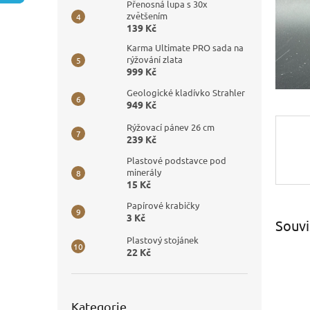
n
Přenosná lupa s 30x
e
zvětšením
139 Kč
l
Karma Ultimate PRO sada na
rýžování zlata
999 Kč
Geologické kladívko Strahler
949 Kč
Rýžovací pánev 26 cm
239 Kč
Plastové podstavce pod
minerály
15 Kč
Papírové krabičky
3 Kč
Souvi
Plastový stojánek
22 Kč
Přeskočit
Kategorie
kategorie