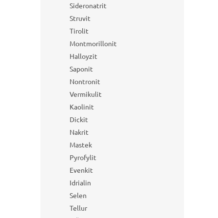
Sideronatrit
Struvit
Tirolit
Montmorillonit
Halloyzit
Saponit
Nontronit
Vermikulit
Kaolinit
Dickit
Nakrit
Mastek
Pyrofylit
Evenkit
Idrialin
Selen
Tellur