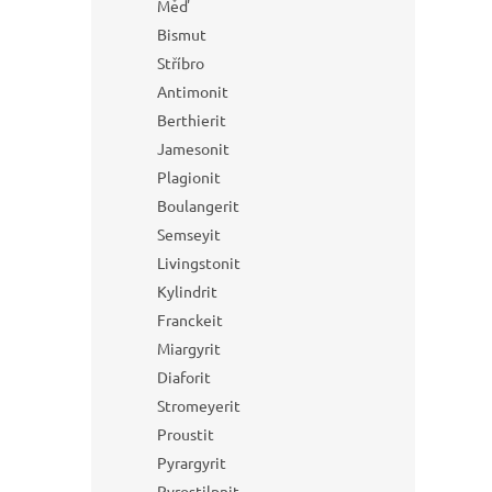
Měď
Bismut
Stříbro
Antimonit
Berthierit
Jamesonit
Plagionit
Boulangerit
Semseyit
Livingstonit
Kylindrit
Franckeit
Miargyrit
Diaforit
Stromeyerit
Proustit
Pyrargyrit
Pyrostilpnit