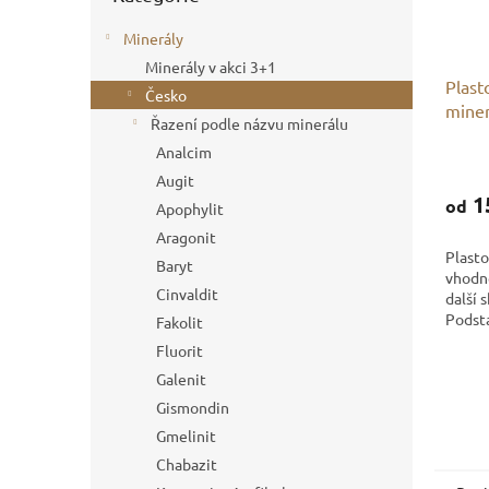
Minerály
Minerály v akci 3+1
Plast
Česko
miner
Řazení podle názvu minerálu
Analcim
Augit
1
od
Apophylit
Aragonit
Plasto
Baryt
vhodn
Cinvaldit
další 
Podsta
Fakolit
průhle
Fluorit
do vit
Galenit
podsta
Gismondin
Gmelinit
Chabazit