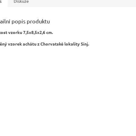
s
Diskuze
ailní popis produktu
kost vzorku 7,5x8,5x2,6 cm.
ěný vzorek achátu z Chorvatské lokality Sinj.