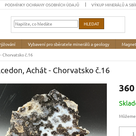
PODMÍNKY OCHRANY OSOBNÍCH ÚDAJŮ
VÝKUP MINERÁLŮ A SBÍ
HLEDAT
rýžování
Vybavení pro sběratele minerálů a geology
Magnet
- Chorvatsko č.16
cedon, Achát - Chorvatsko č.16
360
Měrná
Skla
cena:
Můžeme d