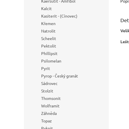
Popi
Kaersutit - Amfibol
Kalcit
Kasiterit - (Cínovec)
Det
Křemen
Veli
Natrolit
Scheelit
Lešt
Pektolit
Phillipsit
Psilomelan
Pyrit
Pyrop - Český granát
Sádrovec
Stolzit
Thomsonit
Wolframit
Záhněda
Topaz
Pyknit