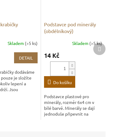
krabičky
Podstavce pod minerály
(obdélníkový)
Skladem
(>5 ks)
Skladem
(>5 ks)
Další
produkt
14 Kč
DETAIL
krabičky dodáváme
 pouze je složíte
Do košíku
koliv lepení a
drží. Jsou
tak, aby se
Podstavce plastové pro
ě
minerály, rozměr 6x4 cm v
. Papírová krabice
bílé barvě. Minerály se dají
jednoduše připevnit na
podstavec pomocí tmelu,
tmel se dá poté snadno
sundat.