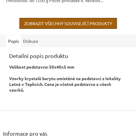
cmNosnost: do 1200 g Počet přihrádek 6. Velikost...
ZOBRAZIT VŠECHNY SOUVISEJÍCÍ PRODUKTY
Popis
Diskuze
Detailní popis produktu
Velikost podstavce: 50x40x5 mm
Vzorky krystalů barytu umístěné na podstavci z lokality
Letná v Teplicích. Cena je včetně podstavce a všech
vzorků.
Z
á
p
a
Informace pro vás