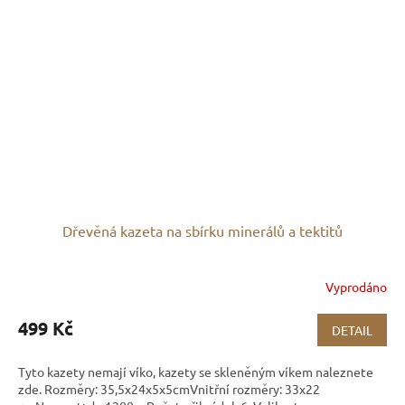
Dřevěná kazeta na sbírku minerálů a tektitů
Vyprodáno
499 Kč
DETAIL
Tyto kazety nemají víko, kazety se skleněným víkem naleznete
zde. Rozměry: 35,5x24x5x5cmVnitřní rozměry: 33x22