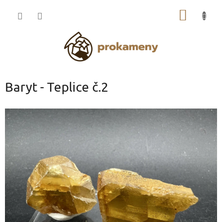
Přejít
NÁKUP
na
obsah
KOŠÍK
Baryt - Teplice č.2