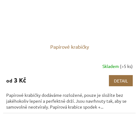
Papírové krabičky
Skladem
(>5 ks)
3 Kč
od
DETAIL
Papírové krabičky dodáváme rozložené, pouze je složíte bez
jakéhokoliv lepení a perfektně drží. Jsou navrhnuty tak, aby se
samovolně neotvíraly. Papírová krabice spodek +...