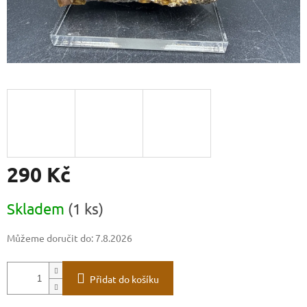
290 Kč
Měrná
Skladem
(1 ks)
cena:
Můžeme doručit do:
7.8.2026
Přidat do košíku