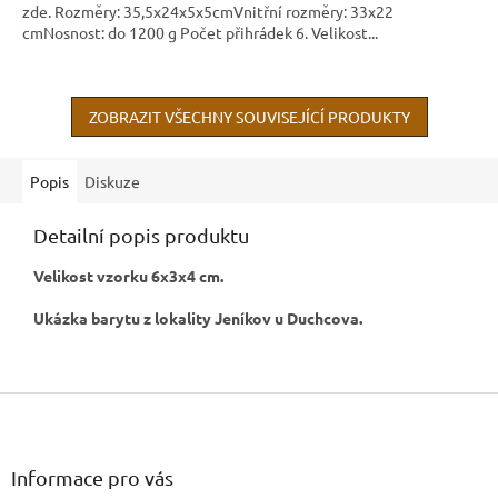
zde. Rozměry: 35,5x24x5x5cmVnitřní rozměry: 33x22
cmNosnost: do 1200 g Počet přihrádek 6. Velikost...
ZOBRAZIT VŠECHNY SOUVISEJÍCÍ PRODUKTY
Popis
Diskuze
Detailní popis produktu
Velikost vzorku 6x3x4 cm.
Ukázka barytu z lokality Jeníkov u Duchcova.
Z
á
p
a
Informace pro vás