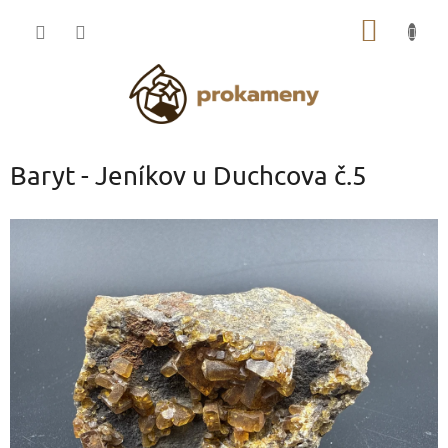
Přejít
NÁKUP
na
obsah
KOŠÍK
Baryt - Jeníkov u Duchcova č.5