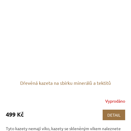
Dřevěná kazeta na sbírku minerálů a tektitů
Vyprodáno
499 Kč
DETAIL
Tyto kazety nemají víko, kazety se skleněným víkem naleznete