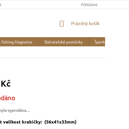
REK
OBCHODNÍ PODMÍNKY
MINERALOGICKÉ WEBY
Přihlášení
VZOR
NÁKUPNÍ
Prázdný košík
KOŠÍK
 fishing Magnetar
Sběratelské pomůcky
Šperky
Liter
 Kč
odáno
byla vyprodána…
t velikost krabičky: (56x41x33mm)