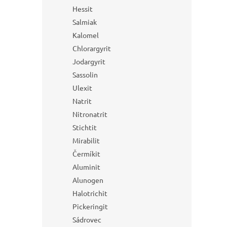
Hessit
Salmiak
Kalomel
Chlorargyrit
Jodargyrit
Sassolin
Ulexit
Natrit
Nitronatrit
Stichtit
Mirabilit
Čermíkit
Aluminit
Alunogen
Halotrichit
Pickeringit
Sádrovec