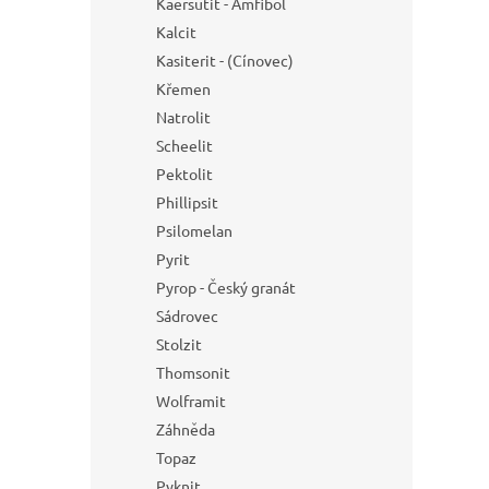
Kaersutit - Amfibol
Kalcit
Kasiterit - (Cínovec)
Křemen
Natrolit
Scheelit
Pektolit
Phillipsit
Psilomelan
Pyrit
Pyrop - Český granát
Sádrovec
Stolzit
Thomsonit
Wolframit
Záhněda
Topaz
Pyknit