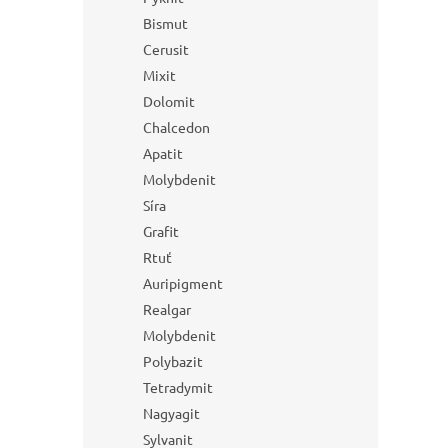
Bismut
Cerusit
Mixit
Dolomit
Chalcedon
Apatit
Molybdenit
Síra
Grafit
Rtuť
Auripigment
Realgar
Molybdenit
Polybazit
Tetradymit
Nagyagit
Sylvanit