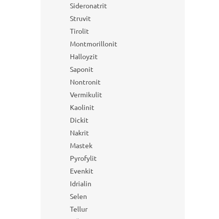
Sideronatrit
Struvit
Tirolit
Montmorillonit
Halloyzit
Saponit
Nontronit
Vermikulit
Kaolinit
Dickit
Nakrit
Mastek
Pyrofylit
Evenkit
Idrialin
Selen
Tellur