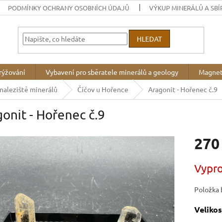
PODMÍNKY OCHRANY OSOBNÍCH ÚDAJŮ
VÝKUP MINERÁLŮ A SBÍ
HLEDAT
rýžování
Vybavení pro sběratele minerálů a geology
Magnet
 naleziště minerálů
Číčov u Hořence
Aragonit - Hořenec č.9
onit - Hořenec č.9
270
Měrná
Vypr
cena:
Položka 
Velikos