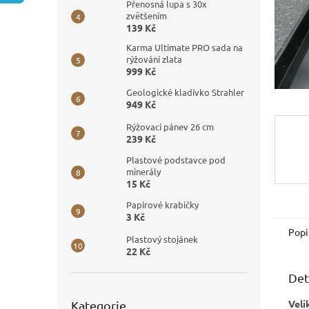
n
Přenosná lupa s 30x
e
zvětšením
139 Kč
l
Karma Ultimate PRO sada na
rýžování zlata
999 Kč
Geologické kladívko Strahler
949 Kč
Rýžovací pánev 26 cm
239 Kč
Plastové podstavce pod
minerály
15 Kč
Papírové krabičky
3 Kč
Popi
Plastový stojánek
22 Kč
Det
Přeskočit
Veli
Kategorie
kategorie