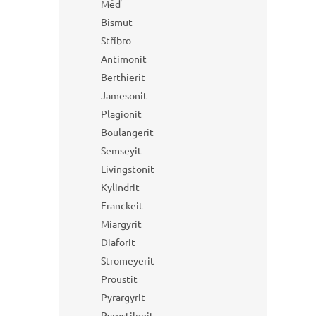
Měď
Bismut
Stříbro
Antimonit
Berthierit
Jamesonit
Plagionit
Boulangerit
Semseyit
Livingstonit
Kylindrit
Franckeit
Miargyrit
Diaforit
Stromeyerit
Proustit
Pyrargyrit
Pyrostilpnit