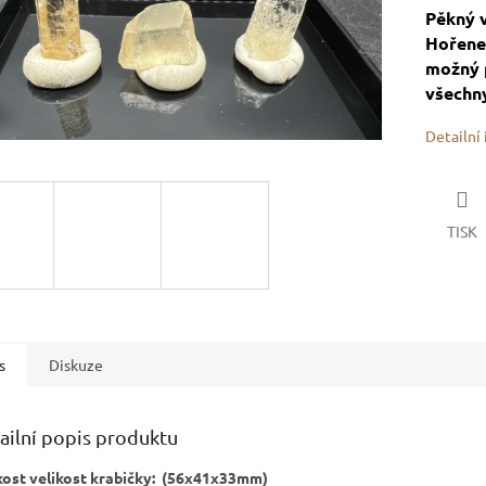
Pěkný v
Hořenec
možný p
všechny
Detailní
TISK
s
Diskuze
ailní popis produktu
kost velikost krabičky: (56x41x33mm)