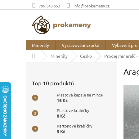
Přejít
799 543 653
info@prokameny.cz
na
obsah
Minerály
Vystavování vzorků
Vybavení pro 
Domů
Minerály
Česko
Prodej minerálů -
P
Arag
o
s
Top 10 produktů
t
r
Plastová kapsle na mince
a
16 Kč
n
Plastové krabičky
n
8 Kč
í
p
Kartonové krabičky
3 Kč
a