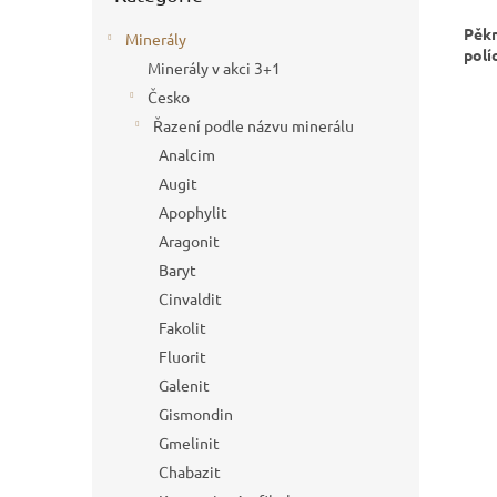
Pěkn
Minerály
polí
Minerály v akci 3+1
Česko
Řazení podle názvu minerálu
Analcim
Augit
Apophylit
Aragonit
Baryt
Cinvaldit
Fakolit
Fluorit
Galenit
Gismondin
Gmelinit
Chabazit