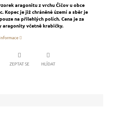
zorek aragonitu z vrchu Číčov u obce
. Kopec je již chráněné území a sběr je
ouze na přilehlých polích. Cena je za
 aragonity včetně krabičky.
 informace
ZEPTAT SE
HLÍDAT