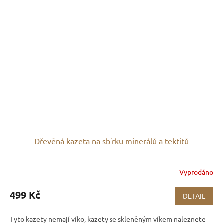
Dřevěná kazeta na sbírku minerálů a tektitů
Vyprodáno
499 Kč
DETAIL
Tyto kazety nemají víko, kazety se skleněným víkem naleznete