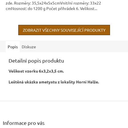
zde. Rozměry: 35,5x24x5x5cmVnitřní rozměry: 33x22
cmNosnost: do 1200 g Počet přihrádek 6. Velikost...
ZOBRAZIT VŠECHNY SOUVISEJÍCÍ PRODUKTY
Popis
Diskuze
Detailní popis produktu
Velikost vzorku 6x3,2x3,5 cm.
Leštěná ukázka ametystu z lokality Horní Halže.
Z
á
p
a
Informace pro vás