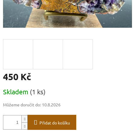
450 Kč
Měrná
Skladem
(1 ks)
cena:
Můžeme doručit do:
10.8.2026
Přidat do košíku