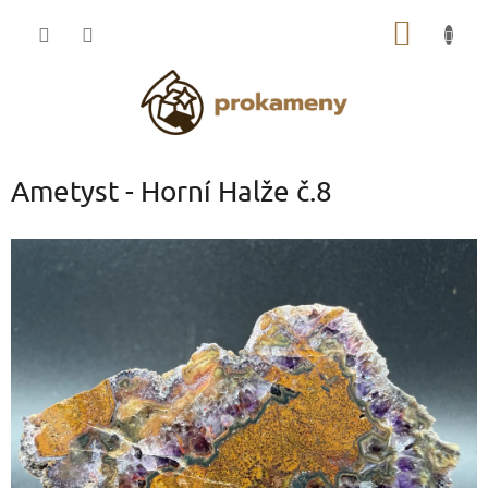
Přejít
NÁKUP
na
obsah
KOŠÍK
Ametyst - Horní Halže č.8