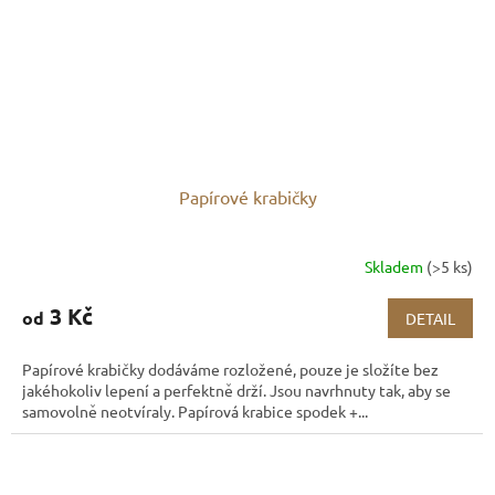
Papírové krabičky
Skladem
(>5 ks)
3 Kč
od
DETAIL
Papírové krabičky dodáváme rozložené, pouze je složíte bez
jakéhokoliv lepení a perfektně drží. Jsou navrhnuty tak, aby se
samovolně neotvíraly. Papírová krabice spodek +...