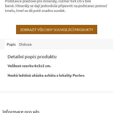
Podstavce plastové pro minerály, rozměr 6x4 cm v bílé
barvě. Minerály se dají jednoduše připevnit na podstavec pomocí
tmelu, tmel se dá poté snadno sundat.
ZOBRAZIT VŠECHNY SOUVISEJÍCÍ PRODUKTY
Popis
Diskuze
Detailní popis produktu
Velikost vzorku 6x5x2 cm.
Hezká leštěná ukázka achátu z lokality Pavlov.
Z
á
p
a
Informace pro vás