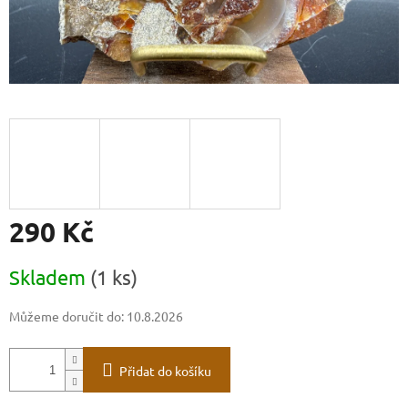
290 Kč
Měrná
Skladem
(1 ks)
cena:
Můžeme doručit do:
10.8.2026
Přidat do košíku