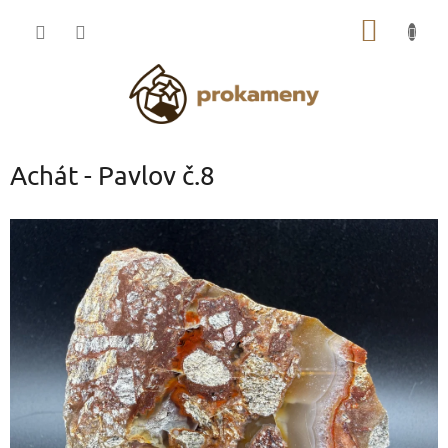
Přejít
NÁKUP
na
obsah
KOŠÍK
Achát - Pavlov č.8