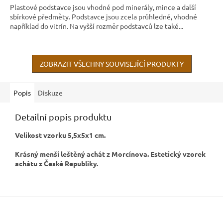
Plastové podstavce jsou vhodné pod minerály, mince a další
sbírkové předměty. Podstavce jsou zcela průhledné, vhodné
například do vitrín. Na vyšší rozměr podstavců lze také...
ZOBRAZIT VŠECHNY SOUVISEJÍCÍ PRODUKTY
Popis
Diskuze
Detailní popis produktu
Velikost vzorku 5,5x5x1 cm.
Krásný menší leštěný achát z Morcínova. Estetický vzorek
achátu z České Republiky.
Z
á