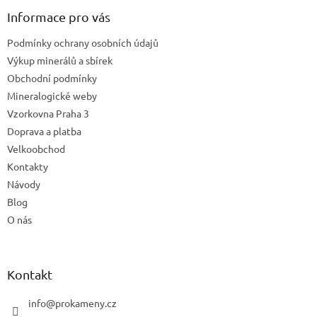
p
a
Informace pro vás
t
Podmínky ochrany osobních údajů
í
Výkup minerálů a sbírek
Obchodní podmínky
Mineralogické weby
Vzorkovna Praha 3
Doprava a platba
Velkoobchod
Kontakty
Návody
Blog
O nás
Kontakt
info
@
prokameny.cz