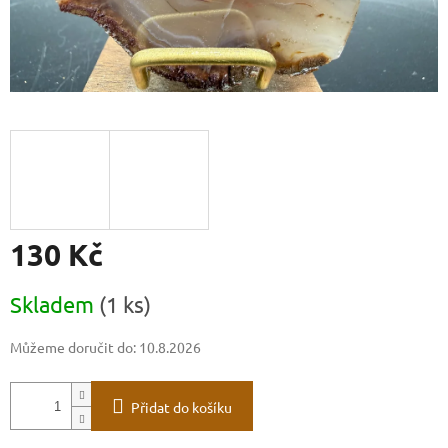
130 Kč
Měrná
Skladem
(1 ks)
cena:
Můžeme doručit do:
10.8.2026
Přidat do košíku