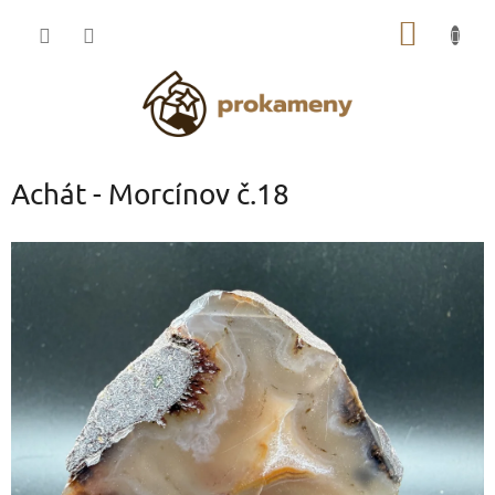
Přejít
NÁKUP
na
obsah
KOŠÍK
Achát - Morcínov č.18