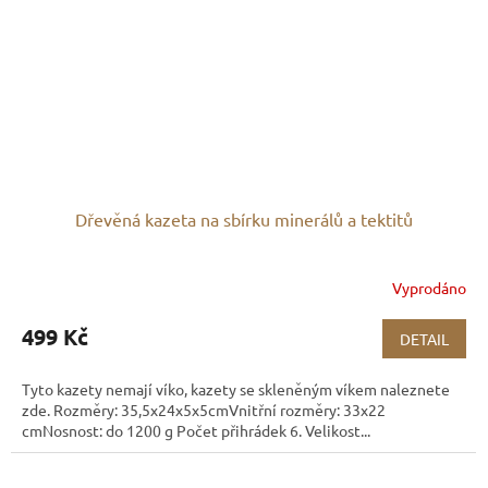
Dřevěná kazeta na sbírku minerálů a tektitů
Vyprodáno
499 Kč
DETAIL
Tyto kazety nemají víko, kazety se skleněným víkem naleznete
zde. Rozměry: 35,5x24x5x5cmVnitřní rozměry: 33x22
cmNosnost: do 1200 g Počet přihrádek 6. Velikost...