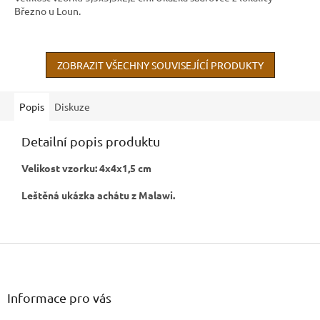
Březno u Loun.
ZOBRAZIT VŠECHNY SOUVISEJÍCÍ PRODUKTY
Popis
Diskuze
Detailní popis produktu
Velikost vzorku: 4x4x1,5 cm
Leštěná ukázka achátu z Malawi.
Z
á
p
a
Informace pro vás
t