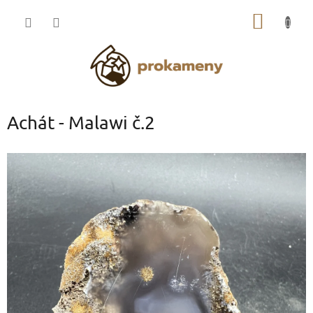
Přejít
NÁKUP
na
obsah
KOŠÍK
Achát - Malawi č.2