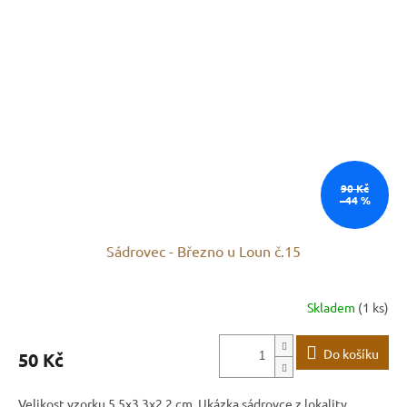
90 Kč
–44 %
Sádrovec - Březno u Loun č.15
Skladem
(1 ks)
Do košíku
50 Kč
Velikost vzorku 5,5x3,3x2,2 cm. Ukázka sádrovce z lokality