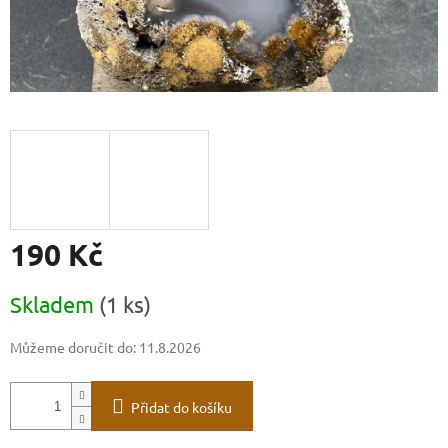
190 Kč
Měrná
Skladem
(1 ks)
cena:
Můžeme doručit do:
11.8.2026
Přidat do košíku