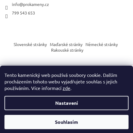
info
@
prokameny.cz
799 543 653
Slovenské stránky
Maďarské stránky
Německé stránky
Rakouské stránky
Tento kamenický web používá soubory cookie. Dalším
Vytvořil Shoptet
procházením tohoto webu vyjadřujete souhlas s jejich
používáním. Více informací
zde
.
Copyright 2026
PROkameny.cz
. Všechna práva vyhrazena.
Nastavení
Upozornění dle nařízení EU o bezpečnosti výrobků (GPSR):
Naše produkty slouží výhradně pro sběratelské, vzdělávací nebo
Souhlasím
dekorační účely. Nejsou určeny jako hračka ani pro děti do 3 let.
Zacházejte s každým produktem s ohledem na jeho specifické