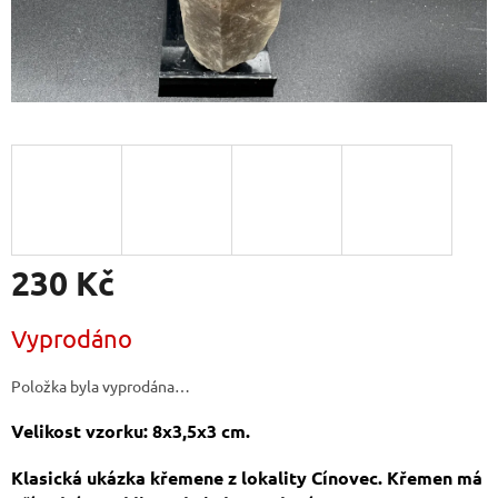
230 Kč
Měrná
Vyprodáno
cena:
Položka byla vyprodána…
Velikost vzorku: 8x3,5x3 cm.
Klasická ukázka křemene z lokality Cínovec. Křemen má