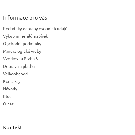
á
p
a
Informace pro vás
t
Podmínky ochrany osobních údajů
í
Výkup minerálů a sbírek
Obchodní podmínky
Mineralogické weby
Vzorkovna Praha 3
Doprava a platba
Velkoobchod
Kontakty
Návody
Blog
O nás
Kontakt