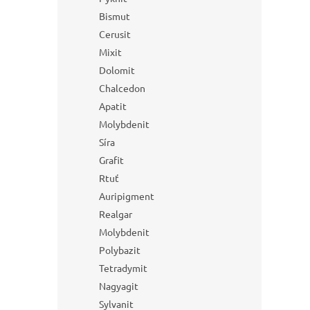
Bismut
Cerusit
Mixit
Dolomit
Chalcedon
Apatit
Molybdenit
Síra
Grafit
Rtuť
Auripigment
Realgar
Molybdenit
Polybazit
Tetradymit
Nagyagit
Sylvanit