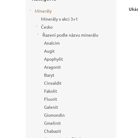
Ukáz
Minerály
Minerály v akci 3+1
Česko
Řazení podle názvu minerálu
Analcim
Augit
Apophylit
Aragonit
Baryt
Cinvaldit
Fakolit
Fluorit
Galenit
Gismondin
Gmelinit
Chabazit