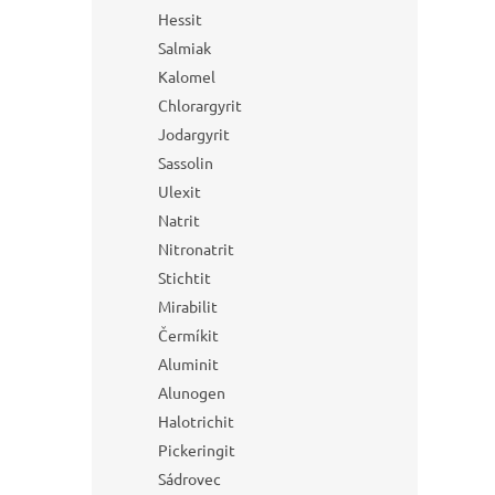
Hessit
Salmiak
Kalomel
Chlorargyrit
Jodargyrit
Sassolin
Ulexit
Natrit
Nitronatrit
Stichtit
Mirabilit
Čermíkit
Aluminit
Alunogen
Halotrichit
Pickeringit
Sádrovec