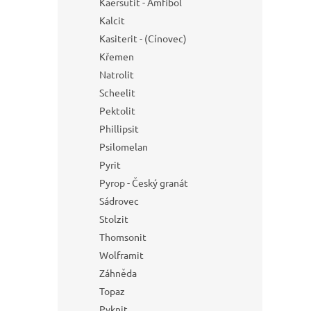
Kaersutit - Amfibol
Kalcit
Kasiterit - (Cínovec)
Křemen
Natrolit
Scheelit
Pektolit
Phillipsit
Psilomelan
Pyrit
Pyrop - Český granát
Sádrovec
Stolzit
Thomsonit
Wolframit
Záhněda
Topaz
Pyknit