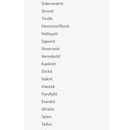
Sideronatrit
Struvit
Tirolit
Montmorillonit
Halloyzit
Saponit
Nontronit
Vermikulit
Kaolinit
Dickit
Nakrit
Mastek
Pyrofylit
Evenkit
Idrialin
Selen
Tellur