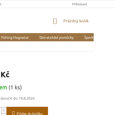
REK
OBCHODNÍ PODMÍNKY
MINERALOGICKÉ WEBY
Přihlášení
VZOR
NÁKUPNÍ
Prázdný košík
KOŠÍK
 fishing Magnetar
Sběratelské pomůcky
Šperky
Liter
 Kč
dem
(1 ks)
oručit do:
10.8.2026
Přidat do košíku