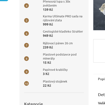
n
Přenosná lupa s 30x
e
zvětšením
139 Kč
l
Karma Ultimate PRO sada na
rýžování zlata
999 Kč
Geologické kladívko Strahler
949 Kč
Rýžovací pánev 26 cm
239 Kč
Plastové podstavce pod
minerály
15 Kč
Papírové krabičky
3 Kč
Popi
Plastový stojánek
22 Kč
Det
Přeskočit
Veli
Kategorie
kategorie