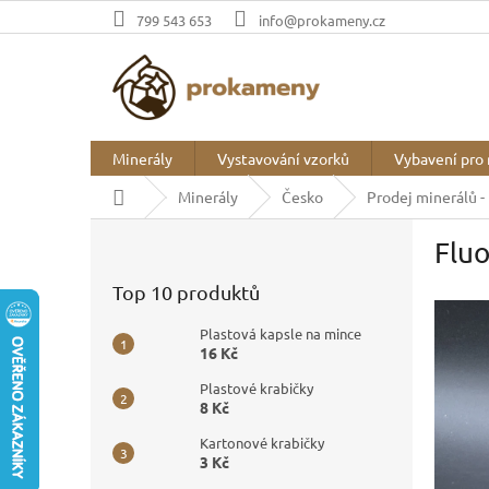
Přejít
799 543 653
info@prokameny.cz
na
obsah
Minerály
Vystavování vzorků
Vybavení pro 
Domů
Minerály
Česko
Prodej minerálů -
P
Fluo
o
s
Top 10 produktů
t
r
Plastová kapsle na mince
a
16 Kč
n
Plastové krabičky
n
8 Kč
í
p
Kartonové krabičky
3 Kč
a