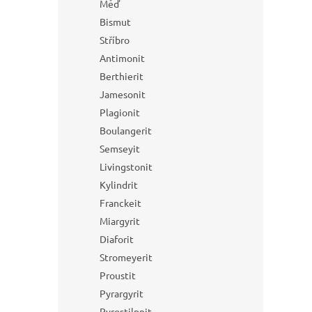
Měď
Bismut
Stříbro
Antimonit
Berthierit
Jamesonit
Plagionit
Boulangerit
Semseyit
Livingstonit
Kylindrit
Franckeit
Miargyrit
Diaforit
Stromeyerit
Proustit
Pyrargyrit
Pyrostilpnit