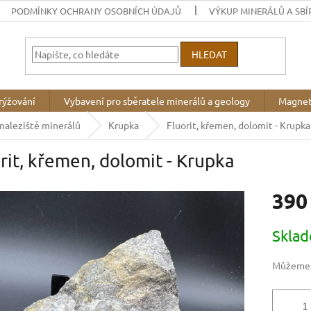
PODMÍNKY OCHRANY OSOBNÍCH ÚDAJŮ
VÝKUP MINERÁLŮ A SBÍ
HLEDAT
rýžování
Vybavení pro sběratele minerálů a geology
Magnet
 naleziště minerálů
Krupka
Fluorit, křemen, dolomit - Krupka
rit, křemen, dolomit - Krupka
390
Měrná
Skla
cena:
Můžeme d