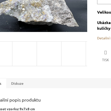
Velikos
Ukázka 
kuličky
Detailní
TISK
s
Diskuze
ailní popis produktu
kost vzorku: 9x7x8 cm