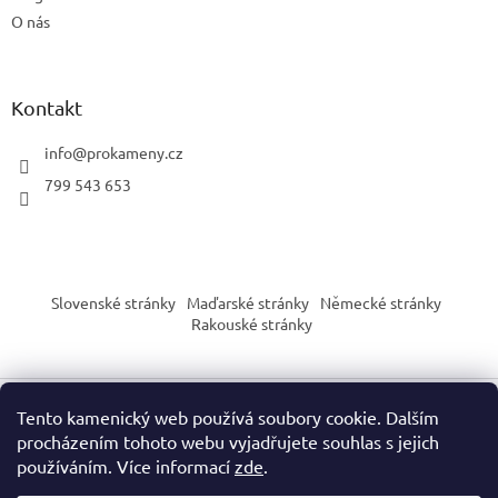
O nás
Kontakt
info
@
prokameny.cz
799 543 653
Slovenské stránky
Maďarské stránky
Německé stránky
Rakouské stránky
Tento kamenický web používá soubory cookie. Dalším
Vytvořil Shoptet
procházením tohoto webu vyjadřujete souhlas s jejich
používáním. Více informací
zde
.