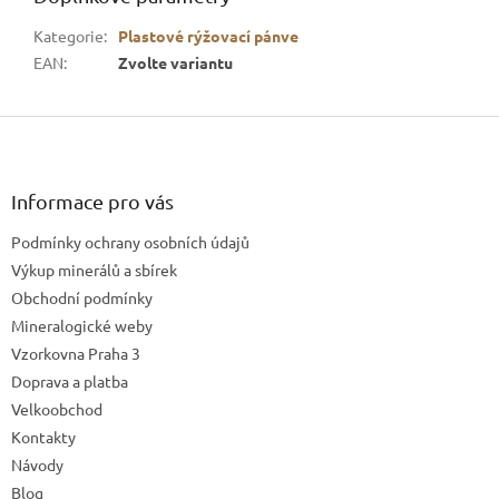
Kategorie
:
Plastové rýžovací pánve
EAN
:
Zvolte variantu
Z
á
p
a
Informace pro vás
t
Podmínky ochrany osobních údajů
í
Výkup minerálů a sbírek
Obchodní podmínky
Mineralogické weby
Vzorkovna Praha 3
Doprava a platba
Velkoobchod
Kontakty
Návody
Blog