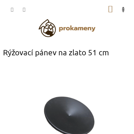
Přejít
NÁKUP
na
obsah
KOŠÍK
Rýžovací pánev na zlato 51 cm