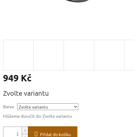
949 Kč
Měrná
Zvolte variantu
cena:
Barva
Můžeme doručit do:
Zvolte variantu
Přidat do košíku