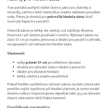
Tvar pomáhá zachytit těžké částice, jako jsou zlatinky a
minerály, zatímco lehčí materiál je snadno odplaven proudem
vody. Pánev je vhodná pro
pokročilé hledače zlata
, kteří
ocení její kapacitu a použití.
Materiál pánve je lehký, ale odolný, což zajišťuje dlouhou
životnost i při častém používání v terénu. Rýžovací pánev na
zlato 51 cm je snadno přenosná a ideální pro použití v přírodě,
na výpravách i při rekreačním hledání zlata.
Vlastnosti:
velký
průměr 51 cm
pro efektivní rýžování
vhodná pro rýžování zlata v řekách a potocích
ideální pro zkušené hledače
lehká, odolná a snadno použitelná
Pokud hledáte spolehlivou rýžovací pánev na zlato, která vám
pomůže zvýšit úspěšnost při hledání zlatinek, je tento model
skvělou volbou. Doporučujeme objednat také
síto
na rýžování
zlata k odstranění větší frakce kamenů.
Doplňkové parametry