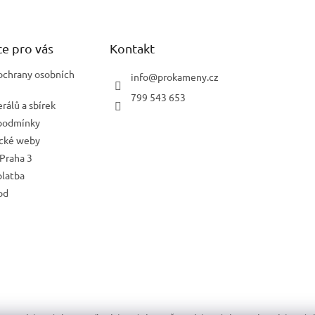
e pro vás
Kontakt
ochrany osobních
info
@
prokameny.cz
799 543 653
rálů a sbírek
podmínky
ické weby
Praha 3
platba
od