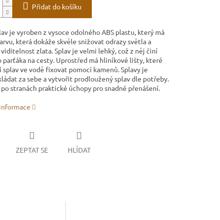
Přidat do košíku
lav je vyroben z vysoce odolného ABS plastu, který má
rvu, která dokáže skvěle snižovat odrazy světla a
viditelnost zlata. Splav je velmi lehký, což z něj činí
 parťáka na cesty. Uprostřed má hliníkové lišty, které
 splav ve vodě fixovat pomocí kamenů. Splavy je
ládat za sebe a vytvořit prodloužený splav dle potřeby.
 po stranách praktické úchopy pro snadné přenášení.
 informace
ZEPTAT SE
HLÍDAT