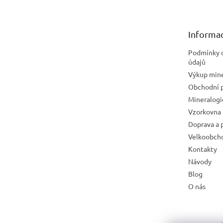
p
a
t
Informac
í
Podmínky 
údajů
Výkup mine
Obchodní 
Mineralog
Vzorkovna 
Doprava a 
Velkoobch
Kontakty
Návody
Blog
O nás