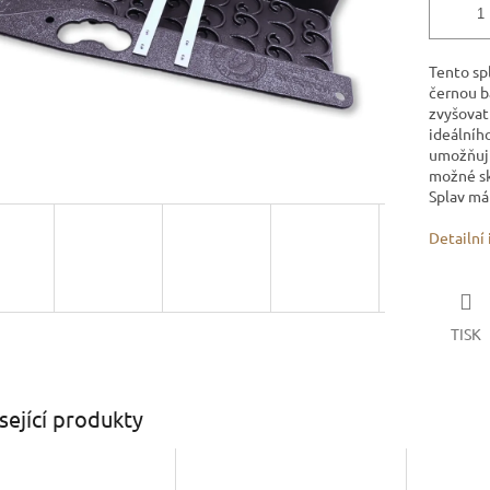
Tento sp
černou ba
zvyšovat 
ideálního
umožňují
možné sk
Splav má
Detailní
TISK
sející produkty