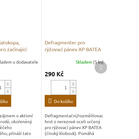
latokopa,
Defragmenter pro
ro začínající
rýžovací pánev XP BATEA
y v Česku
ladem u dodavatele
Skladem
(5 ks)
Další
produkt
290 Kč
šíku
Do košíku
e zájmem o aktivní
Defragmentační/rozmělňovací
írodě, okořeněný
hrot z nerezové oceli určený
něčeho
pro rýžovací pánev XP BATEA
o, přináší tato
(čínský klobouk). Pomáhá