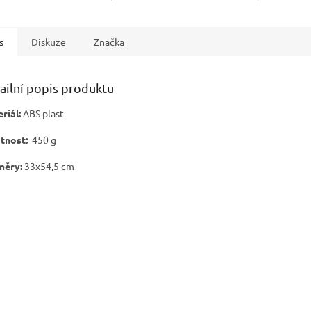
 a efektivní sbírání
nejmenší zlatinky Tato
kniha návo
ek ale i třeba českých
pinzeta byla navržena s
našich pot
ů. Tato...
důrazem na detail a...
„zlatinky“ 
s
Diskuze
Značka
ailní popis produktu
riál:
ABS plast
tnost:
450 g
měry:
33x54,5 cm