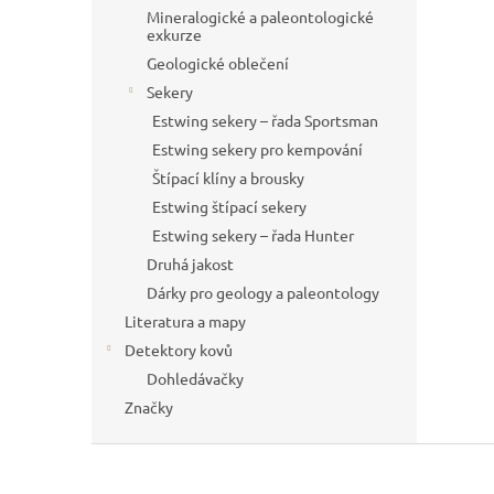
Mineralogické a paleontologické
exkurze
Geologické oblečení
Sekery
Estwing sekery – řada Sportsman
Estwing sekery pro kempování
Štípací klíny a brousky
Estwing štípací sekery
Estwing sekery – řada Hunter
Druhá jakost
Dárky pro geology a paleontology
Literatura a mapy
Detektory kovů
Dohledávačky
Značky
Z
á