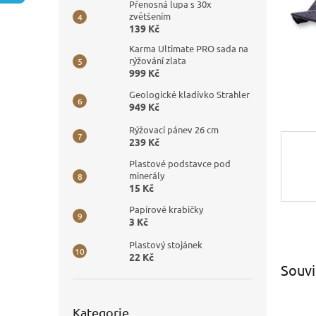
n
Přenosná lupa s 30x
e
zvětšením
139 Kč
l
Karma Ultimate PRO sada na
rýžování zlata
999 Kč
Geologické kladívko Strahler
949 Kč
Rýžovací pánev 26 cm
239 Kč
Plastové podstavce pod
minerály
15 Kč
Papírové krabičky
3 Kč
Plastový stojánek
22 Kč
Souvi
Přeskočit
Kategorie
kategorie