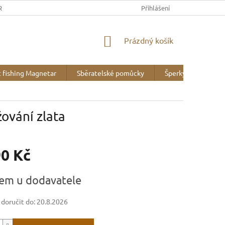
REK
OBCHODNÍ PODMÍNKY
MINERALOGICKÉ WEBY
Přihlášení
VZOR
NÁKUPNÍ
Prázdný košík
KOŠÍK
 fishing Magnetar
Sběratelské pomůcky
Šperky
Liter
ování zlata
90 Kč
em u dodavatele
oručit do:
20.8.2026