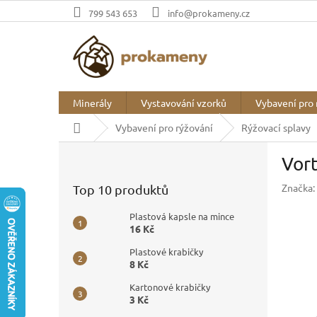
Přejít
799 543 653
info@prokameny.cz
na
obsah
Minerály
Vystavování vzorků
Vybavení pro 
Domů
Vybavení pro rýžování
Rýžovací splavy
P
Vort
o
s
Značka:
Top 10 produktů
t
r
Plastová kapsle na mince
a
16 Kč
n
Plastové krabičky
n
8 Kč
í
p
Kartonové krabičky
3 Kč
a