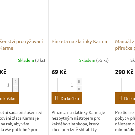
ušenství pro rýžování
Pinzeta na zlatinky Karma
Manuál z
 Karma
příručka p
zlatokop
Skladem
(3 ks)
Skladem
(>5 ks)
Sk
 Kč
69 Kč
290 Kč
o košíku
Do košíku
Do ko
tní sada příslušenství
Pinzeta na zlatinky Karma je
Pro lidi s
žování zlata Karma je
nezbytným nástrojem pro
pobyt v př
na tak, aby vám
každého zlatokopa, který
nálezem 
la vše potřebné pro
chce precizně sbírat i ty
mimořádnéh