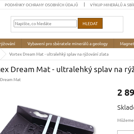
PODMÍNKY OCHRANY OSOBNÍCH ÚDAJŮ
VÝKUP MINERÁLŮ A SBÍ
HLEDAT
rýžování
Vybavení pro sběratele minerálů a geology
Magnet
Vortex Dream Mat - ultralehký splav na rýžování zlata
ex Dream Mat - ultralehký splav na rýž
Dream Mat
2 8
Měrná
Sklad
cena:
Můžeme d