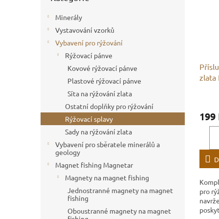
Minerály
Vystavování vzorků
Vybavení pro rýžování
Rýžovací pánve
Přísl
Kovové rýžovací pánve
zlata
Plastové rýžovací pánve
Síta na rýžování zlata
Ostatní doplňky pro rýžování
199
Rýžovací splavy
Sady na rýžování zlata
Vybavení pro sběratele minerálů a
geology
D
Magnet fishing Magnetar
Magnety na magnet fishing
Komple
Jednostranné magnety na magnet
pro rý
fishing
navrže
poskyt
Oboustranné magnety na magnet
fishing