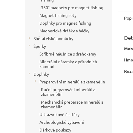
snadné
zlatin
360° magnety pro magnet fishing
granát
Magnet fishing sety
Popi
Doplňky pro magnet fishing
Magnetické držáky a háčky
Det
Sběratelské pomůcky
Šperky
Mate
Stříbrné náušnice s drahokamy
Hmo
Minerální náramky z přírodních
kamenů
Roz
Doplňky
Preparování minerálů a zkamenělin
Ruční preparování minerálů a
zkamenělin
Mechanická preparace minerálů a
zkamenělin
Ultrazvukové čističky
Archeologické vybavení
Dárkové poukazy