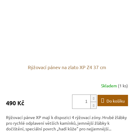
Rýžovací pánev na zlato XP Z4 37 cm
Skladem
(1 ks)
Do košíku
490 Kč
Rýžovací pánve XP mají k dispozici 4 rýžovací zóny. Hrubé žlábky
pro rychlé odplavení větších kamínků, jemnější žlábky k
dočištění, speciální povrch „hadí kůže" pro nejjemnější...