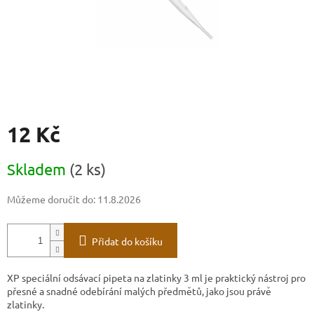
12 Kč
Měrná
Skladem
(2 ks)
cena:
Můžeme doručit do:
11.8.2026
Přidat do košíku
XP speciální odsávací pipeta na zlatinky 3 ml je praktický nástroj pro
přesné a snadné odebírání malých předmětů, jako jsou právě
zlatinky.