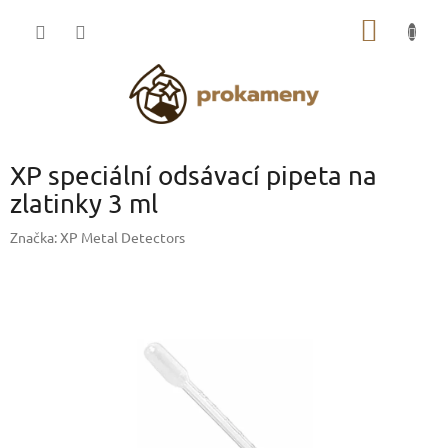
Přejít
NÁKUP
na
obsah
KOŠÍK
XP speciální odsávací pipeta na
zlatinky 3 ml
Značka:
XP Metal Detectors