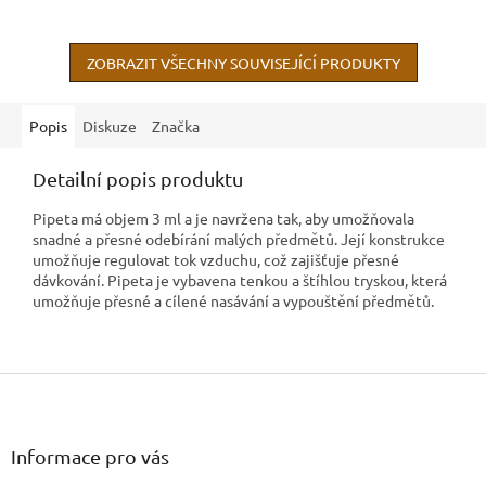
ZOBRAZIT VŠECHNY SOUVISEJÍCÍ PRODUKTY
Popis
Diskuze
Značka
Detailní popis produktu
Pipeta má objem 3 ml a je navržena tak, aby umožňovala
snadné a přesné odebírání malých předmětů. Její konstrukce
umožňuje regulovat tok vzduchu, což zajišťuje přesné
dávkování. Pipeta je vybavena tenkou a štíhlou tryskou, která
umožňuje přesné a cílené nasávání a vypouštění předmětů.
Z
á
p
a
Informace pro vás
t