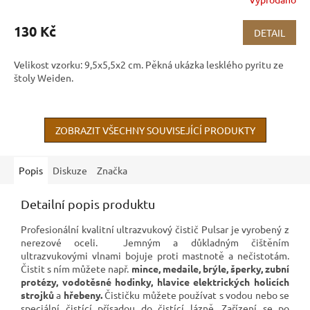
130 Kč
DETAIL
Velikost vzorku: 9,5x5,5x2 cm. Pěkná ukázka lesklého pyritu ze
štoly Weiden.
ZOBRAZIT VŠECHNY SOUVISEJÍCÍ PRODUKTY
Popis
Diskuze
Značka
Detailní popis produktu
Profesionální kvalitní ultrazvukový čistič Pulsar je vyrobený z
nerezové oceli. Jemným a důkladným čištěním
ultrazvukovými vlnami bojuje proti mastnotě a nečistotám.
Čistit s ním můžete např.
mince, medaile, brýle, šperky, zubní
protézy, vodotěsné hodinky, hlavice elektrických holicích
strojků
a
hřebeny.
Čističku můžete používat s vodou nebo se
speciální čistící přísadou do čistící lázně. Zařízení se po