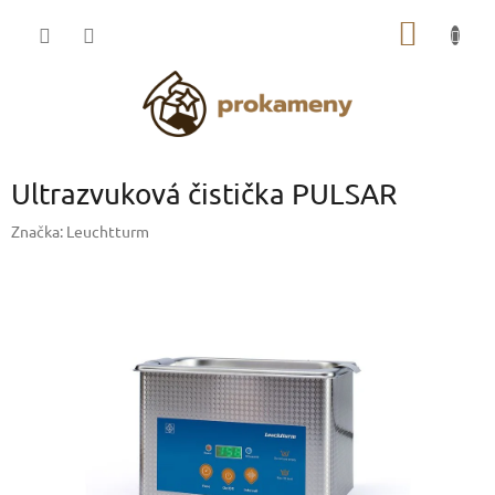
Přejít
NÁKUP
na
obsah
KOŠÍK
Ultrazvuková čistička PULSAR
Značka:
Leuchtturm