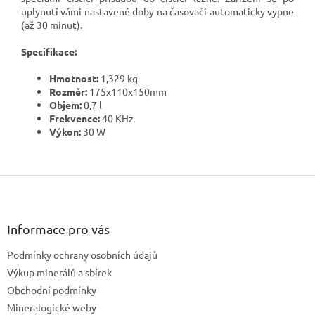
uplynutí vámi nastavené doby na časovači automaticky vypne
(až 30 minut).
Specifikace:
Hmotnost:
1,329 kg
Rozměr:
175x110x150mm
Objem:
0,7 l
Frekvence:
40 KHz
Výkon:
30 W
Z
á
p
a
Informace pro vás
t
Podmínky ochrany osobních údajů
í
Výkup minerálů a sbírek
Obchodní podmínky
Mineralogické weby