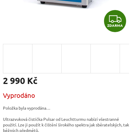
Z
ZDARMA
D
A
R
M
A
2 990 Kč
Měrná
Vyprodáno
cena:
Položka byla vyprodána…
Ultrazvuková čistička Pulsar od Leuchtturmu nabízí všestranné
použití. Lze ji použít k čištění širokého spektra jak sběratelských, tak
běžných předmětů.